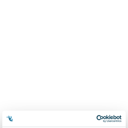
Zygmunt Freud
Agata Passent
Michel Moran
Maciej Orłoś
Jo Nesbo
Katarzyna Miller
Antoine de Saint Exupery
Lew Tołstoj
Mark Twain
Marcin Meller
Paulina Młynarska
ks. Piotr Pawlukiewicz
Jarosław Sokołowski
Piotr Latocha
Michael Scott
Piotr Semka
Jarosław Iwaszkiewicz