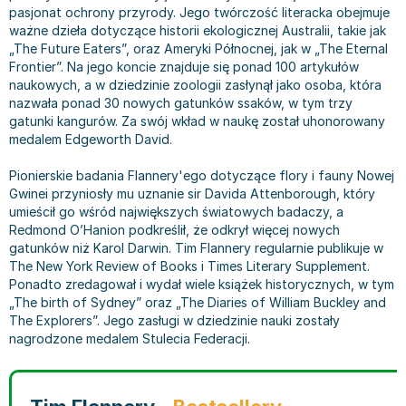
pasjonat ochrony przyrody. Jego twórczość literacka obejmuje
Bajki wiersze
Książki: finanse, księgowość, bankowość
Książki: pamiętniki, dzienniki i listy
Liceum i technikum
Książki o sportowcach
Julian Tuwim
ważne dzieła dotyczące historii ekologicznej Australii, takie jak
Do kolorowania i naklejania
Książki o gospodarce
Wywiady, wspomnienia - książki
Podręczniki do 1 klasy liceum i technikum
Książki: Turystyka i podróże
Bracia Grimm
„The Future Eaters”, oraz Ameryki Północnej, jak w „The Eternal
Kontrastowe obrazki
Inne
Komiksy
Podręczniki do 2 klasy liceum i technikum
Albumy krajoznawcze
Stephen King
Frontier”. Na jego koncie znajduje się ponad 100 artykułów
naukowych, a w dziedzinie zoologii zasłynął jako osoba, która
Kreatywne / Aktywizujące
Książki o marketingu
Komiksy dla dorosłych
Podręczniki do 3 klasy liceum i technikum
Albumy krajoznawcze - Polska
Tanya Valko
nazwała ponad 30 nowych gatunków ssaków, w tym trzy
Poznawanie świata
Książki o zarządzaniu
Komiksy dla dzieci
Podręczniki do klasy 4 liceum i technikum
Albumy krajoznawcze - Świat
Lauren Kate
gatunki kangurów. Za swój wkład w naukę został uhonorowany
Podręczniki szkolne
Historia - książki
Komiksy dla młodzieży
Podręczniki do szkoły zawodowej
Atlasy
Jan Brzechwa
medalem Edgeworth David.
Edukacja przedszkolna
Archeologia - książki
Komiksy obcojęzyczne
Podręczniki do 1 klasy szkoły zawodowej
Atlasy - Polska
E. L. James
Pionierskie badania Flannery'ego dotyczące flory i fauny Nowej
Liceum, Technikum
Historia Polski - książki
Fantastyka, horror - książki
Podręczniki do 2 klasy szkoły zawodowej
Atlasy - świat
Virginia C. Andrews
Gwinei przyniosły mu uznanie sir Davida Attenborough, który
Szkoła podstawowa
Historia świata - książki
Książki fantasy
Podręczniki do 3 klasy szkoły zawodowej
Globusy
Waldemar Łysiak
umieścił go wśród największych światowych badaczy, a
Szkoły wyższe
II Wojna Światowa - książki
Książki horrory
Książki dla dzieci
Mapy
Monika Szwaja
Redmond O’Hanion podkreślił, że odkrył więcej nowych
gatunków niż Karol Darwin. Tim Flannery regularnie publikuje w
Szkoła zawodowa
Książki militarne
Science Fiction - książki
Książki dla dzieci do 2 lat
Mapy - Polska
Camilla Läckberg
The New York Review of Books i Times Literary Supplement.
Książki: Prawo
Książki kryminały
Książki: bajki dla dzieci do 2 lat
Mapy - Świat
Jan Kochanowski
Ponadto zredagował i wydał wiele książek historycznych, w tym
Inne
Książki z poezją, aforyzmami i dramaty
Do kąpieli i zabawy
Przewodniki turystyczne
Henning Mankell
„The birth of Sydney” oraz „The Diaries of William Buckley and
The Explorers”. Jego zasługi w dziedzinie nauki zostały
Książki: Prawo administracyjne
Książki dramaty
Kolorowanki i książki do naklejania do 2 lat
Przewodniki turystyczne - Polska
Beata Pawlikowska
nagrodzone medalem Stulecia Federacji.
Książki: Prawo cywilne
Książki humorystyczne i aforyzmy
Książki grające, z puzzlami i magnesami do 2 lat
Przewodniki turystyczne - Świat
L.J. Smith
Książki: Prawo finansowe
Tomiki poezji
Obrazki kontrastowe dla niemowląt
Książki: Zdrowie, rodzina, związki
Diana Palmer
Książki: Prawo karne
Książki o sztuce
Poznawanie świata dla dzieci do 2 lat - książki
Książki: Rodzina, związki
Bear Grylls