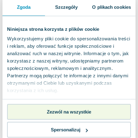
Joseph Murphy
Zgoda
Szczegóły
O plikach cookies
Jan Sztaudynger
Aleksander Puszkin
Oscar Wilde
Niniejsza strona korzysta z plików cookie
Małgorzata Ohme
Wykorzystujemy pliki cookie do spersonalizowania treści
Maddie Ziegler
i reklam, aby oferować funkcje społecznościowe i
Leszek Czarnecki
analizować ruch w naszej witrynie. Informacje o tym, jak
Joanna Racewicz
korzystasz z naszej witryny, udostępniamy partnerom
społecznościowym, reklamowym i analitycznym.
Maria Seweryn
Partnerzy mogą połączyć te informacje z innymi danymi
Janina Zającówna
otrzymanymi od Ciebie lub uzyskanymi podczas
Eric Helms
korzystania z ich usług.
Anna Prus (oprac.)
Nela Mała Reporterka
Agnieszka Maciąg
Zezwól na wszystkie
Barbara Wrzesińska
Terry Pratchett
Spersonalizuj
Virginia Woolf