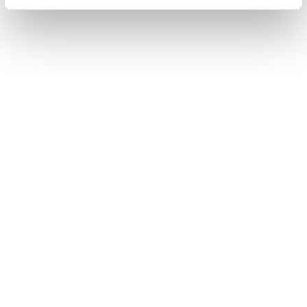
Lorraine Warren
Ajahn Brahm
Lucinda Riley
Jacek Walkiewicz