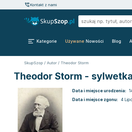
Kontakt z nami
Kategorie
Używane
Nowości
Blog
A
SkupSzop
/
Autor
/
Theodor Storm
Theodor Storm - sylwetka
Data i miejsce urodzenia:
1
Data i miejsce zgonu:
4 Lip