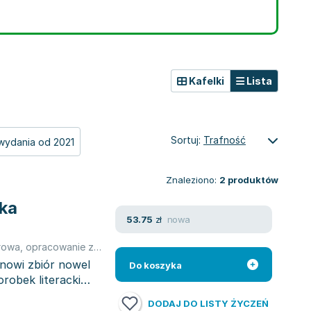
Kafelki
Lista
Sortuj:
Trafność
wydania od 2021
Znaleziono:
2
produktów
ka
nowa
53.75
zł
rowa
,
opracowanie zbiorowe
,
Ludwig Bechstein
,
Joseph von Eichen
anowi zbiór nowel
Do koszyka
robek literacki
DODAJ DO LISTY ŻYCZEŃ