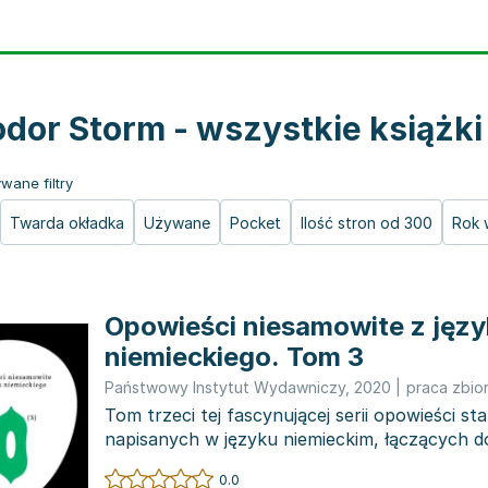
dor Storm - wszystkie książki
wane filtry
Twarda okładka
Używane
Pocket
Ilość stron od 300
Rok 
Opowieści niesamowite z języ
niemieckiego. Tom 3
Państwowy Instytut Wydawniczy
,
2020
|
praca zbio
Tom trzeci tej fascynującej serii opowieści st
napisanych w języku niemieckim, łączących do
twórcó...
0.0