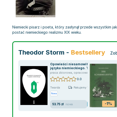
Niemiecki pisarz i poeta, który zasłynął przede wszystkim j
postać niemieckiego realizmu XIX wieku.
Theodor Storm -
Bestsellery
Zob
Opowieści niesamowite z
języka niemieckiego. Tom
3
praca zbiorowa
,
opracowanie zbiorowe
,
Ludwi
0.0
Twarda
Pakujemy 10.08
Nowa
-1%
53.75 zł
nowa