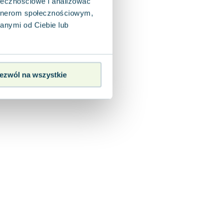
ołecznościowe i analizować
artnerom społecznościowym,
anymi od Ciebie lub
ezwól na wszystkie