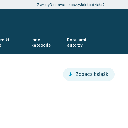
Zwroty
Dostawa i koszty
Jak to działa?
zniki
Inne
Popularni
e
kategorie
autorzy
Zobacz książki