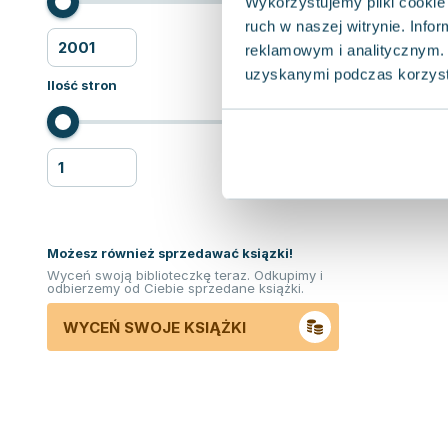
Wykorzystujemy pliki cookie 
ruch w naszej witrynie. Inf
reklamowym i analitycznym. 
uzyskanymi podczas korzysta
Ilość stron
Możesz również sprzedawać ksiązki!
Wyceń swoją biblioteczkę teraz. Odkupimy i
odbierzemy od Ciebie sprzedane książki.
WYCEŃ SWOJE KSIĄŻKI