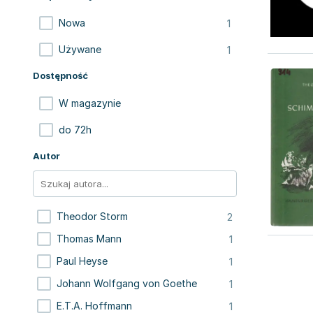
1
Nowa
1
Używane
Dostępność
W magazynie
do 72h
Autor
2
Theodor Storm
1
Thomas Mann
1
Paul Heyse
1
Johann Wolfgang von Goethe
1
E.T.A. Hoffmann