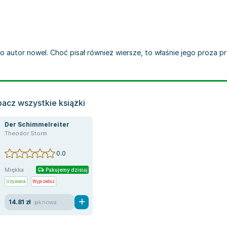
ako autor nowel. Choć pisał również wiersze, to właśnie jego proza
acz wszystkie książki
Der Schimmelreiter
Theodor Storm
g Bechstein
,
Joseph von Eichendorff
,
Paul Ernst
,
Hanns Heinz Ewers
,
Friedrich G
0.0
Miękka
Pakujemy dzisiaj
Używana
Wyprzedaż
14.81 zł
jak nowa