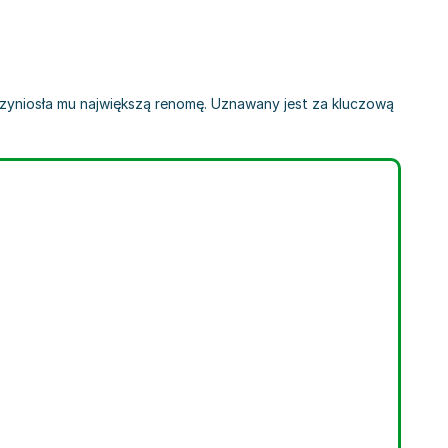
 przyniosła mu największą renomę. Uznawany jest za kluczową
erstäcker
,
Johann Wolfgang von Goethe
,
Jeremias Gotthelf
,
Wilhelm Hauff
,
Paul H