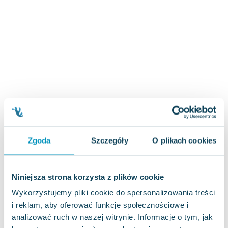
Zygmunt Freud
Agata Passent
Michel Moran
Maciej Orłoś
Jo Nesbo
Katarzyna Miller
Antoine de Saint Exupery
Lew Tołstoj
Mark Twain
Marcin Meller
Zgoda
Szczegóły
O plikach cookies
Paulina Młynarska
ks. Piotr Pawlukiewicz
Jarosław Sokołowski
Niniejsza strona korzysta z plików cookie
Piotr Latocha
Wykorzystujemy pliki cookie do spersonalizowania treści
Michael Scott
i reklam, aby oferować funkcje społecznościowe i
Piotr Semka
analizować ruch w naszej witrynie. Informacje o tym, jak
Jarosław Iwaszkiewicz