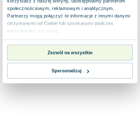
korzystasz z naszej witryny, udostępniamy partnerom
Joseph Murphy
społecznościowym, reklamowym i analitycznym.
Jan Sztaudynger
Partnerzy mogą połączyć te informacje z innymi danymi
Aleksander Puszkin
otrzymanymi od Ciebie lub uzyskanymi podczas
Oscar Wilde
korzystania z ich usług.
Małgorzata Ohme
Maddie Ziegler
Zezwól na wszystkie
Leszek Czarnecki
Joanna Racewicz
Maria Seweryn
Spersonalizuj
Janina Zającówna
Eric Helms
Anna Prus (oprac.)
Nela Mała Reporterka
Agnieszka Maciąg
Barbara Wrzesińska
Terry Pratchett
Virginia Woolf