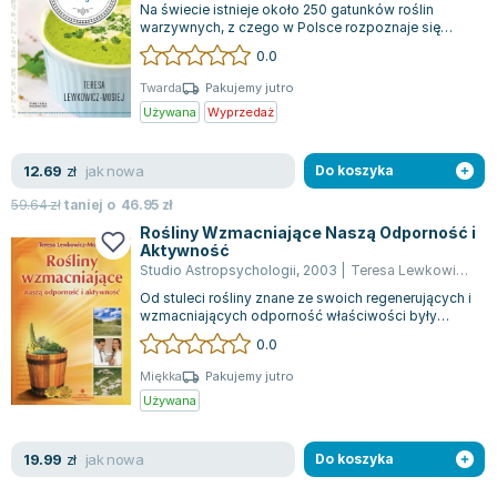
Na świecie istnieje około 250 gatunków roślin
Zygmunt Freud
warzywnych, z czego w Polsce rozpoznaje się
jedynie około 50. To sprawia, że warto r...
Agata Passent
0.0
Michel Moran
Twarda
Pakujemy jutro
Maciej Orłoś
Używana
Wyprzedaż
Jo Nesbo
Katarzyna Miller
jak nowa
12.69
zł
Do koszyka
Antoine de Saint Exupery
59.64
zł
taniej o
46.95
zł
Lew Tołstoj
Rośliny Wzmacniające Naszą Odporność i
Aktywność
Mark Twain
Studio Astropsychologii
,
2003
|
Teresa Lewkowicz-Mosiej
Marcin Meller
Od stuleci rośliny znane ze swoich regenerujących i
Paulina Młynarska
wzmacniających odporność właściwości były
istotnym elementem tradycyjnej medyc...
ks. Piotr Pawlukiewicz
0.0
Jarosław Sokołowski
Miękka
Pakujemy jutro
Piotr Latocha
Używana
Michael Scott
Piotr Semka
jak nowa
19.99
zł
Do koszyka
Jarosław Iwaszkiewicz