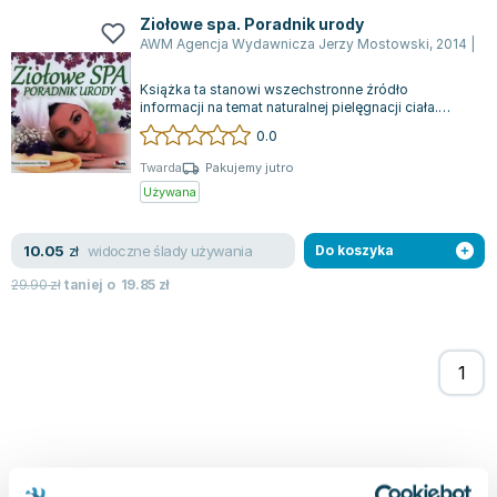
Joseph Murphy
Ziołowe spa. Poradnik urody
Jan Sztaudynger
AWM Agencja Wydawnicza Jerzy Mostowski
,
2014
|
Te
Aleksander Puszkin
Książka ta stanowi wszechstronne źródło
Oscar Wilde
informacji na temat naturalnej pielęgnacji ciała.
Czytelnicy znajdą w niej przepisy na sam...
Małgorzata Ohme
0.0
Maddie Ziegler
Twarda
Pakujemy jutro
Leszek Czarnecki
Używana
Joanna Racewicz
Maria Seweryn
widoczne ślady używania
10.05
zł
Do koszyka
Janina Zającówna
29.90
zł
taniej o
19.85
zł
Eric Helms
Anna Prus (oprac.)
Nela Mała Reporterka
Agnieszka Maciąg
Barbara Wrzesińska
Terry Pratchett
Virginia Woolf