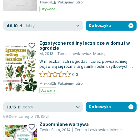
Książki: Psychologia, motywacja
Nauki historyczne - książki
Dan Brown
Twarda
Pakujemy jutro
Książki o naukach politycznych dla studentów
Bolesław Prus
Używana
Książki do nauk przyrodniczych dla studentów
Clive Cussler
Książki do nauk społecznych dla studentów
Wanda Chotomska
dobry
49.10
zł
Do koszyka
Książki do nauk ścisłych dla studentów
Józef Ignacy Kraszewski
Prawo - książki dla studentów
Clive Staples Lewis
Egzotyczne rośliny lecznicze w domu i w
ogrodzie
Technologia żywności - książki
Martyna Wojciechowska
M
,
2013
|
Teresa Lewkowicz-Mosiej
Zarządzanie i marketing - książki
Melissa De la Cruz
W mieszkaniach i ogrodach coraz powszechniej
Nauka języków obcych - książki
Blanka Lipińska
pojawiają się rozmaite gatunki roślin użytkowych, w
tym także lecznicze i przyprawowe...
Podręczniki dla nauczycieli - metodyka
Jaś Kapela
0.0
Repetytoria, testy i materiały pomocnicze
Agatha Christie
Miękka
Pakujemy jutro
Witold Gadowski
Używana
Jan Pietrzak
Marcin Kowalczyk
dobry
19.15
zł
Do koszyka
Piotr Zychowicz
99.00
zł
taniej o
79.85
zł
Joanna Jabłczyńska
Zapomniane warzywa
Piotr Kościelny
Zysk i S-ka
,
2014
|
Teresa Lewkowicz-Mosiej
Jan Piński