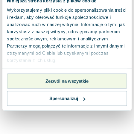
Niniejsza strona korzysta z plików cookie
Joseph Murphy
Wykorzystujemy pliki cookie do spersonalizowania treści
Jan Sztaudynger
i reklam, aby oferować funkcje społecznościowe i
Aleksander Puszkin
analizować ruch w naszej witrynie. Informacje o tym, jak
Oscar Wilde
korzystasz z naszej witryny, udostępniamy partnerom
Małgorzata Ohme
społecznościowym, reklamowym i analitycznym.
Maddie Ziegler
Partnerzy mogą połączyć te informacje z innymi danymi
Leszek Czarnecki
otrzymanymi od Ciebie lub uzyskanymi podczas
Joanna Racewicz
korzystania z ich usług.
Maria Seweryn
Janina Zającówna
Zezwól na wszystkie
Eric Helms
Anna Prus (oprac.)
Nela Mała Reporterka
Spersonalizuj
Agnieszka Maciąg
Barbara Wrzesińska
Terry Pratchett
Virginia Woolf