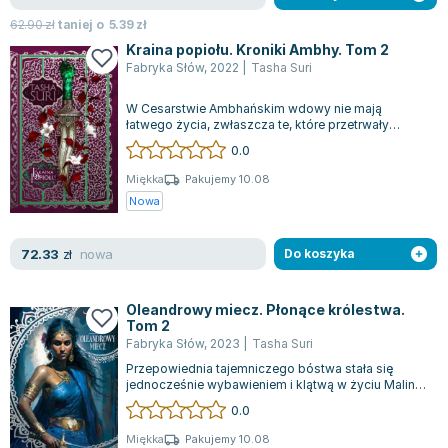
Zygmunt Freud
62.90
zł
taniej o
5.39
zł
Agata Passent
Kraina popiołu. Kroniki Ambhy. Tom 2
Fabryka Słów
,
2022
|
Tasha Suri
Michel Moran
Maciej Orłoś
W Cesarstwie Ambhańskim wdowy nie mają
Jo Nesbo
łatwego życia, zwłaszcza te, które przetrwały
tragedie takie jak krwawa masakra, gdzie Arwa...
0.0
Katarzyna Miller
Antoine de Saint Exupery
Miękka
Pakujemy 10.08
Nowa
Lew Tołstoj
Mark Twain
nowa
72.33
Marcin Meller
zł
Do koszyka
Paulina Młynarska
ks. Piotr Pawlukiewicz
Oleandrowy miecz. Płonące królestwa.
Tom 2
Jarosław Sokołowski
Fabryka Słów
,
2023
|
Tasha Suri
Piotr Latocha
Przepowiednia tajemniczego bóstwa stała się
Michael Scott
jednocześnie wybawieniem i klątwą w życiu Malini.
W obliczu tego wyzwania, podjęła dec...
0.0
Piotr Semka
Jarosław Iwaszkiewicz
Miękka
Pakujemy 10.08