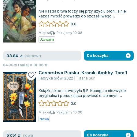
Książki: Psychologia, motywacja
Nauki historyczne - książki
Dan Brown
Książki o naukach politycznych dla studentów
Bolesław Prus
Nie każda bitwa toczy się przy użyciu broni, a nie
Książki do nauk przyrodniczych dla studentów
Clive Cussler
każda miłość prowadzi do szczęśliwego
zakończenia. Cesarzowa Ognia i kapłanka W...
0.0
Książki do nauk społecznych dla studentów
Wanda Chotomska
Książki do nauk ścisłych dla studentów
Józef Ignacy Kraszewski
Miękka
Pakujemy 10.08
Używana
Prawo - książki dla studentów
Clive Staples Lewis
Technologia żywności - książki
Martyna Wojciechowska
jak nowa
33.84
Zarządzanie i marketing - książki
Melissa De la Cruz
zł
Do koszyka
Nauka języków obcych - książki
Blanka Lipińska
64.90
zł
taniej o
31.06
zł
Podręczniki dla nauczycieli - metodyka
Jaś Kapela
Cesarstwo Piasku. Kroniki Ambhy. Tom 1
Fabryka Słów
,
2022
|
Tasha Suri
Repetytoria, testy i materiały pomocnicze
Agatha Christie
Witold Gadowski
Książka, którą stworzyła R.F. Kuang, to niezwykle
Jan Pietrzak
oryginalna i poruszająca powieść o ciemnym
klimacie. Mehr to postać o złożonej t...
0.0
Marcin Kowalczyk
Piotr Zychowicz
Miękka
Pakujemy 10.08
Nowa
Joanna Jabłczyńska
Piotr Kościelny
nowa
57.51
Jan Piński
zł
Do koszyka