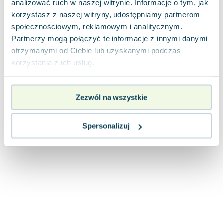
analizować ruch w naszej witrynie. Informacje o tym, jak
Joseph Murphy
korzystasz z naszej witryny, udostępniamy partnerom
Jan Sztaudynger
społecznościowym, reklamowym i analitycznym.
Aleksander Puszkin
Partnerzy mogą połączyć te informacje z innymi danymi
Oscar Wilde
otrzymanymi od Ciebie lub uzyskanymi podczas
Małgorzata Ohme
korzystania z ich usług.
Maddie Ziegler
Leszek Czarnecki
Zezwól na wszystkie
Joanna Racewicz
Maria Seweryn
Janina Zającówna
Spersonalizuj
Eric Helms
Anna Prus (oprac.)
Nela Mała Reporterka
Agnieszka Maciąg
Barbara Wrzesińska
Terry Pratchett
Virginia Woolf