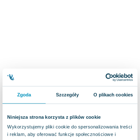
Zygmunt Freud
Agata Passent
Michel Moran
Maciej Orłoś
Jo Nesbo
Katarzyna Miller
Antoine de Saint Exupery
Lew Tołstoj
Mark Twain
Marcin Meller
Paulina Młynarska
Zgoda
Szczegóły
O plikach cookies
ks. Piotr Pawlukiewicz
Jarosław Sokołowski
Piotr Latocha
Niniejsza strona korzysta z plików cookie
Michael Scott
Wykorzystujemy pliki cookie do spersonalizowania treści
Piotr Semka
i reklam, aby oferować funkcje społecznościowe i
Jarosław Iwaszkiewicz