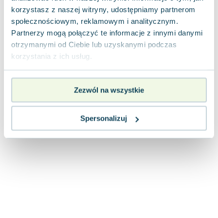
Joseph Murphy
korzystasz z naszej witryny, udostępniamy partnerom
Jan Sztaudynger
społecznościowym, reklamowym i analitycznym.
Aleksander Puszkin
Partnerzy mogą połączyć te informacje z innymi danymi
otrzymanymi od Ciebie lub uzyskanymi podczas
Oscar Wilde
korzystania z ich usług.
Małgorzata Ohme
Maddie Ziegler
Leszek Czarnecki
Zezwól na wszystkie
Joanna Racewicz
Maria Seweryn
Spersonalizuj
Janina Zającówna
Eric Helms
Anna Prus (oprac.)
Nela Mała Reporterka
Agnieszka Maciąg
Barbara Wrzesińska
Terry Pratchett
Virginia Woolf