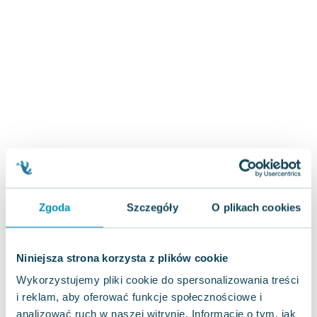
Zygmunt Freud
Agata Passent
Michel Moran
Maciej Orłoś
Jo Nesbo
Katarzyna Miller
Antoine de Saint Exupery
Lew Tołstoj
Mark Twain
Marcin Meller
Paulina Młynarska
Zgoda
Szczegóły
O plikach cookies
ks. Piotr Pawlukiewicz
Jarosław Sokołowski
Piotr Latocha
Niniejsza strona korzysta z plików cookie
Michael Scott
Wykorzystujemy pliki cookie do spersonalizowania treści
Piotr Semka
i reklam, aby oferować funkcje społecznościowe i
Jarosław Iwaszkiewicz
analizować ruch w naszej witrynie. Informacje o tym, jak