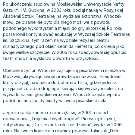
Po ukończeniu studiów na Moskiewskim Uniwersytecie Nafty i
Bajki wiersze
Książki: finanse, księgowość, bankowość
Książki: pamiętniki, dzienniki i listy
Liceum i technikum
Książki o sportowcach
Julian Tuwim
Gazu im. I.M. Gubkina, w 2003 roku podjął naukę w Rosyjskiej
Do kolorowania i naklejania
Książki o gospodarce
Wywiady, wspomnienia - książki
Podręczniki do 1 klasy liceum i technikum
Książki: Turystyka i podróże
Bracia Grimm
Akademii Sztuki Teatralnej na wydziale aktorstwa. Wroczek
Kontrastowe obrazki
Inne
Komiksy
Podręczniki do 2 klasy liceum i technikum
Albumy krajoznawcze
Stephen King
mówi, że pisanie nie było dla niego możliwe z powodu
podobnego wykorzystania mięśni do gry aktorskiej. Po roku
Kreatywne / Aktywizujące
Książki o marketingu
Komiksy dla dorosłych
Podręczniki do 3 klasy liceum i technikum
Albumy krajoznawcze - Polska
Tanya Valko
postanowił kontynuować edukację w Wyższej Szkole Teatralnej
Poznawanie świata
Książki o zarządzaniu
Komiksy dla dzieci
Podręczniki do klasy 4 liceum i technikum
Albumy krajoznawcze - Świat
Lauren Kate
im. Szczukina, tym razem na wydziale reżyserii teatru
Podręczniki szkolne
Historia - książki
Komiksy dla młodzieży
Podręczniki do szkoły zawodowej
Atlasy
Jan Brzechwa
dramatycznego pod okiem Leonida Heifetza, co określa jako
swoje wielkie szczęście. W 2005 roku zdecydował się opuścić
Edukacja przedszkolna
Archeologia - książki
Komiksy obcojęzyczne
Podręczniki do 1 klasy szkoły zawodowej
Atlasy - Polska
E. L. James
teatr, choć nie wyklucza powrotu w przyszłości.
Liceum, Technikum
Historia Polski - książki
Fantastyka, horror - książki
Podręczniki do 2 klasy szkoły zawodowej
Atlasy - świat
Virginia C. Andrews
Szkoła podstawowa
Historia świata - książki
Książki fantasy
Podręczniki do 3 klasy szkoły zawodowej
Globusy
Waldemar Łysiak
Obecnie Szymun Wroczek zajmuje się pisarstwem i mieszka w
Szkoły wyższe
II Wojna Światowa - książki
Książki horrory
Książki dla dzieci
Mapy
Monika Szwaja
Moskwie, ukrywając swoje prawdziwe nazwisko. Pseudonim,
który przyjął, nawiązuje do bohatera filmu, gdzie jeden z
Szkoła zawodowa
Książki militarne
Science Fiction - książki
Książki dla dzieci do 2 lat
Mapy - Polska
Camilla Läckberg
przyjaciół zdradza drugiego, kierując się wyższym celem, co
Książki: Prawo
Książki kryminały
Książki: bajki dla dzieci do 2 lat
Mapy - Świat
Jan Kochanowski
wywarło na nim głębokie wrażenie. Wroczek często wplata
Inne
Książki z poezją, aforyzmami i dramaty
Do kąpieli i zabawy
Przewodniki turystyczne
Henning Mankell
podobne moralne dylematy w swoje pisarskie dzieła.
Książki: Prawo administracyjne
Książki dramaty
Kolorowanki i książki do naklejania do 2 lat
Przewodniki turystyczne - Polska
Beata Pawlikowska
Jego literacka kariera rozpoczęła się w 2001 roku od
Książki: Prawo cywilne
Książki humorystyczne i aforyzmy
Książki grające, z puzzlami i magnesami do 2 lat
Przewodniki turystyczne - Świat
L.J. Smith
opowiadania „Troje martwych bogów”. Pierwszą książkę,
Książki: Prawo finansowe
Tomiki poezji
Obrazki kontrastowe dla niemowląt
Książki: Zdrowie, rodzina, związki
Diana Palmer
zatytułowaną „Do sierżanta nikt nie dzwoni”, wydał w 2006
roku. Na swoim koncie ma również powieści takie jak „Dziki
Książki: Prawo karne
Książki o sztuce
Poznawanie świata dla dzieci do 2 lat - książki
Książki: Rodzina, związki
Bear Grylls