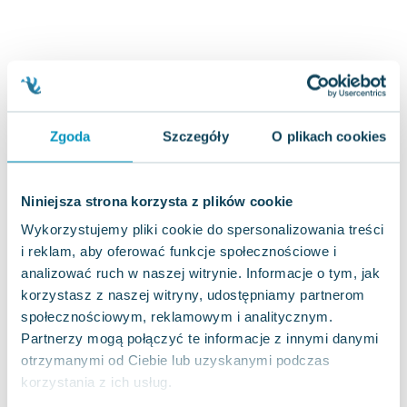
Joseph Murphy
Jan Sztaudynger
Aleksander Puszkin
Oscar Wilde
Małgorzata Ohme
Maddie Ziegler
Zgoda
Szczegóły
O plikach cookies
Leszek Czarnecki
Joanna Racewicz
Niniejsza strona korzysta z plików cookie
Maria Seweryn
Janina Zającówna
Wykorzystujemy pliki cookie do spersonalizowania treści
Eric Helms
i reklam, aby oferować funkcje społecznościowe i
analizować ruch w naszej witrynie. Informacje o tym, jak
Anna Prus (oprac.)
korzystasz z naszej witryny, udostępniamy partnerom
Nela Mała Reporterka
społecznościowym, reklamowym i analitycznym.
Agnieszka Maciąg
Partnerzy mogą połączyć te informacje z innymi danymi
Barbara Wrzesińska
otrzymanymi od Ciebie lub uzyskanymi podczas
Terry Pratchett
korzystania z ich usług.
Virginia Woolf