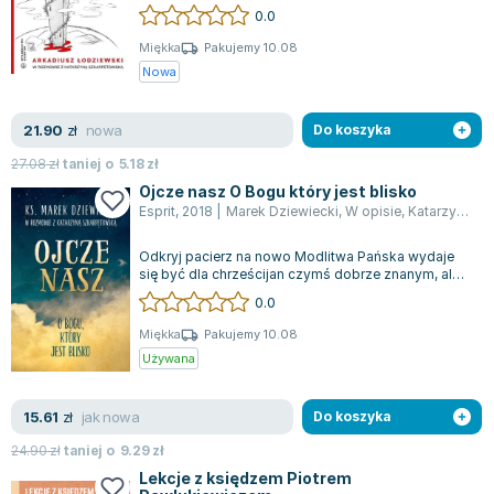
poradników. Rozmowa z Arkadiuszem Ło...
0.0
Joseph Murphy
Jan Sztaudynger
Miękka
Pakujemy 10.08
Nowa
Aleksander Puszkin
Oscar Wilde
nowa
21.90
Małgorzata Ohme
zł
Do koszyka
Maddie Ziegler
27.08
zł
taniej o
5.18
zł
Leszek Czarnecki
Ojcze nasz O Bogu który jest blisko
Esprit
,
2018
|
Marek Dziewiecki
,
W opisie
,
Katarzyna Szkarpe
Joanna Racewicz
Maria Seweryn
Odkryj pacierz na nowo Modlitwa Pańska wydaje
Janina Zającówna
się być dla chrześcijan czymś dobrze znanym, ale
każde jej zdanie kryje w sobie boga...
0.0
Eric Helms
Anna Prus (oprac.)
Miękka
Pakujemy 10.08
Używana
Nela Mała Reporterka
Agnieszka Maciąg
jak nowa
15.61
Barbara Wrzesińska
zł
Do koszyka
Terry Pratchett
24.90
zł
taniej o
9.29
zł
Virginia Woolf
Lekcje z księdzem Piotrem