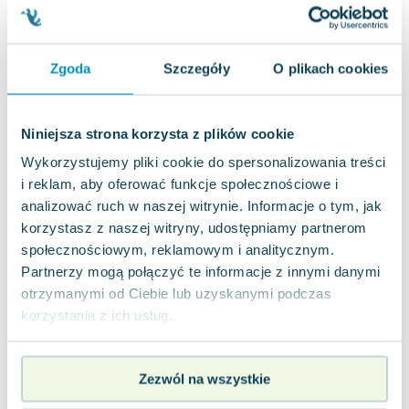
jak nowa
14.17
zł
Do koszyka
39.90
zł
taniej o
25.73
zł
Rozmowy niecodzienne
Zgoda
Szczegóły
O plikach cookies
Unitas
,
2014
|
Karol Wojteczek
,
opracowanie zbiorowe
"Rozmowy niecodzienne" to inspirująca książka
opisująca, jak codzienne życie może nabrać
Niniejsza strona korzysta z plików cookie
niespotykanej głębi, kiedy Chrystus staje...
0.0
Wykorzystujemy pliki cookie do spersonalizowania treści
Miękka
Pakujemy 10.08
i reklam, aby oferować funkcje społecznościowe i
Nowa
Używana
Wyprzedaż
analizować ruch w naszej witrynie. Informacje o tym, jak
korzystasz z naszej witryny, udostępniamy partnerom
jak nowa
6.13
zł
Do koszyka
społecznościowym, reklamowym i analitycznym.
27.52
zł
taniej o
21.39
zł
Partnerzy mogą połączyć te informacje z innymi danymi
otrzymanymi od Ciebie lub uzyskanymi podczas
korzystania z ich usług.
Zezwól na wszystkie