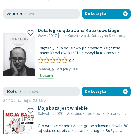
Zygmunt Freud
nowa
28.49
Agata Passent
zł
Do koszyka
Michel Moran
Maciej Orłoś
Dekalog księdza Jana Kaczkowskiego
WAM
,
2017
|
Jan Kaczkowski
,
Katarzyna Szkarpe
,
Szka
Jo Nesbo
Katarzyna Miller
Książka „Dekalog, słowo po słowie z Księdzem
Antoine de Saint Exupery
Janem Kaczkowskim” to niezwykła rozmowa z
człowiekiem, który swoją postawą oraz codzi...
0.0
Lew Tołstoj
Mark Twain
Twarda
Pakujemy 10.08
Używana
Marcin Meller
Paulina Młynarska
jak nowa
10.64
ks. Piotr Pawlukiewicz
zł
Do koszyka
Jarosław Sokołowski
89.00
zł
taniej o
78.36
zł
Piotr Latocha
Moja baza jest w niebie
Salwator
,
2020
|
Arkadiusz Łodziewski
,
Katarzyna Szkarpe
Michael Scott
Piotr Semka
Oto wreszcie nadeszła długo oczekiwana chwila. W
Jarosław Iwaszkiewicz
tej książce spotkasz autora znanego z Bożych