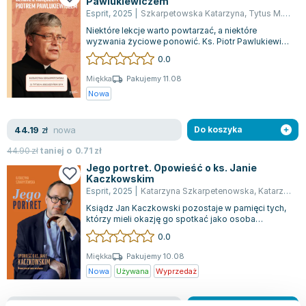
Pawlukiewiczem
Lorraine Warren
Esprit
,
2025
|
Szkarpetowska Katarzyna
,
Tytus M. Boguszyński
Ajahn Brahm
Niektóre lekcje warto powtarzać, a niektóre
Lucinda Riley
wyzwania życiowe ponowić. Ks. Piotr Pawlukiewicz
nadal służy jako przewodnik w tej pod...
0.0
Jacek Walkiewicz
Miękka
Pakujemy 11.08
Nowa
nowa
44.19
zł
Do koszyka
44.90
zł
taniej o
0.71
zł
Jego portret. Opowieść o ks. Janie
Kaczkowskim
Esprit
,
2025
|
Katarzyna Szkarpetenowska
,
Katarzyna Szkarpe
Ksiądz Jan Kaczkowski pozostaje w pamięci tych,
którzy mieli okazję go spotkać jako osoba
bezkompromisowa, lecz pełna empatii. Mim...
0.0
Miękka
Pakujemy 10.08
Nowa
Używana
Wyprzedaż