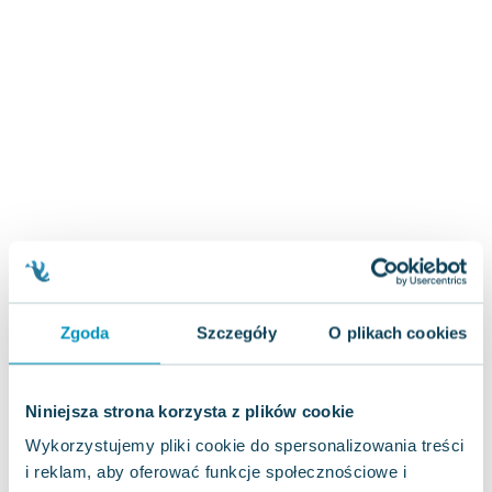
Zygmunt Freud
Agata Passent
Michel Moran
Maciej Orłoś
Jo Nesbo
Katarzyna Miller
Antoine de Saint Exupery
Lew Tołstoj
Mark Twain
Marcin Meller
Paulina Młynarska
Zgoda
Szczegóły
O plikach cookies
ks. Piotr Pawlukiewicz
Jarosław Sokołowski
Piotr Latocha
Niniejsza strona korzysta z plików cookie
Michael Scott
Wykorzystujemy pliki cookie do spersonalizowania treści
Piotr Semka
i reklam, aby oferować funkcje społecznościowe i
Jarosław Iwaszkiewicz