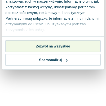
analizować ruch w naszej witrynie. Informacje o tym, jak
Joseph Murphy
korzystasz z naszej witryny, udostępniamy partnerom
Jan Sztaudynger
społecznościowym, reklamowym i analitycznym.
Aleksander Puszkin
Partnerzy mogą połączyć te informacje z innymi danymi
Oscar Wilde
otrzymanymi od Ciebie lub uzyskanymi podczas
Małgorzata Ohme
korzystania z ich usług.
Maddie Ziegler
Leszek Czarnecki
Zezwól na wszystkie
Joanna Racewicz
Maria Seweryn
Janina Zającówna
Spersonalizuj
Eric Helms
Anna Prus (oprac.)
Nela Mała Reporterka
Agnieszka Maciąg
Barbara Wrzesińska
Terry Pratchett
Virginia Woolf