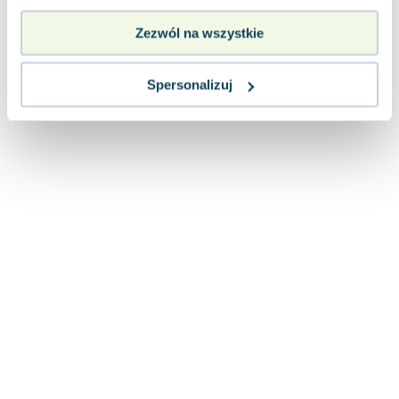
Lorraine Warren
Ajahn Brahm
Zezwól na wszystkie
Lucinda Riley
Jacek Walkiewicz
Spersonalizuj