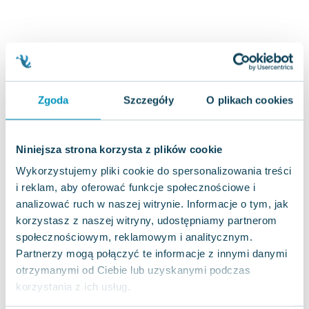
Joseph Murphy
Jan Sztaudynger
Aleksander Puszkin
Oscar Wilde
Małgorzata Ohme
Maddie Ziegler
Zgoda
Szczegóły
O plikach cookies
Leszek Czarnecki
Joanna Racewicz
Niniejsza strona korzysta z plików cookie
Maria Seweryn
Wykorzystujemy pliki cookie do spersonalizowania treści
Janina Zającówna
i reklam, aby oferować funkcje społecznościowe i
Eric Helms
analizować ruch w naszej witrynie. Informacje o tym, jak
Anna Prus (oprac.)
korzystasz z naszej witryny, udostępniamy partnerom
Nela Mała Reporterka
społecznościowym, reklamowym i analitycznym.
Agnieszka Maciąg
Partnerzy mogą połączyć te informacje z innymi danymi
Barbara Wrzesińska
otrzymanymi od Ciebie lub uzyskanymi podczas
Terry Pratchett
korzystania z ich usług.
Virginia Woolf