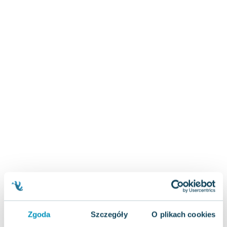
Zygmunt Freud
Agata Passent
Michel Moran
Maciej Orłoś
Jo Nesbo
Katarzyna Miller
Antoine de Saint Exupery
Lew Tołstoj
Mark Twain
Marcin Meller
Paulina Młynarska
ks. Piotr Pawlukiewicz
Jarosław Sokołowski
Piotr Latocha
Michael Scott
Piotr Semka
Zgoda
Szczegóły
O plikach cookies
Jarosław Iwaszkiewicz