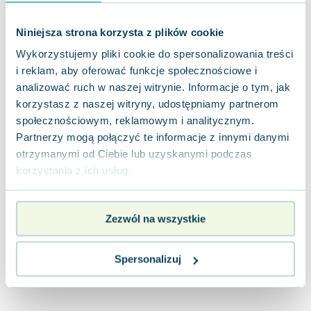
Joseph Murphy
Jan Sztaudynger
Niniejsza strona korzysta z plików cookie
Aleksander Puszkin
Wykorzystujemy pliki cookie do spersonalizowania treści
Oscar Wilde
i reklam, aby oferować funkcje społecznościowe i
Małgorzata Ohme
analizować ruch w naszej witrynie. Informacje o tym, jak
Maddie Ziegler
korzystasz z naszej witryny, udostępniamy partnerom
Leszek Czarnecki
społecznościowym, reklamowym i analitycznym.
Joanna Racewicz
Partnerzy mogą połączyć te informacje z innymi danymi
otrzymanymi od Ciebie lub uzyskanymi podczas
Maria Seweryn
korzystania z ich usług.
Janina Zającówna
Eric Helms
Anna Prus (oprac.)
Zezwól na wszystkie
Nela Mała Reporterka
Agnieszka Maciąg
Spersonalizuj
Barbara Wrzesińska
Terry Pratchett
Virginia Woolf