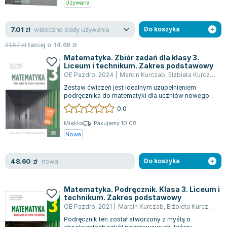
Używana
widoczne ślady używania
7.01
zł
Do koszyka
21.67
zł
taniej o
14.66
zł
Matematyka. Zbiór zadań dla klasy 3.
Liceum i technikum. Zakres podstawowy
OE Pazdro
,
2024
|
Marcin Kurczab
,
Elżbieta Kurczab
,
Św
Zestaw ćwiczeń jest idealnym uzupełnieniem
podręcznika do matematyki dla uczniów nowego
4-letniego liceum i 5-letniego technikum,...
0.0
Miękka
Pakujemy 10.08
Nowa
nowa
48.60
zł
Do koszyka
Matematyka. Podręcznik. Klasa 3. Liceum i
technikum. Zakres podstawowy
OE Pazdro
,
2021
|
Marcin Kurczab
,
Elżbieta Kurczab
,
Św
Podręcznik ten został stworzony z myślą o