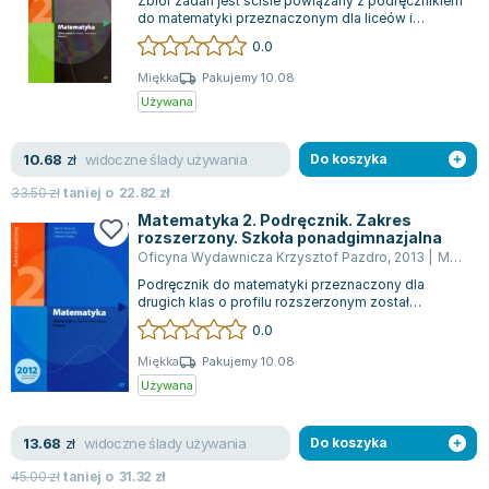
Zbiór zadań jest ściśle powiązany z podręcznikiem
do matematyki przeznaczonym dla liceów i
techników, zgodnym z nową podstawą prog...
0.0
Miękka
Pakujemy 10.08
Używana
widoczne ślady używania
10.68
zł
Do koszyka
33.50
zł
taniej o
22.82
zł
Matematyka 2. Podręcznik. Zakres
rozszerzony. Szkoła ponadgimnazjalna
Oficyna Wydawnicza Krzysztof Pazdro
,
2013
|
Marcin Kurczab
Podręcznik do matematyki przeznaczony dla
drugich klas o profilu rozszerzonym został
stworzony, aby spełniać wszystkie wymogi nowe...
0.0
Miękka
Pakujemy 10.08
Używana
widoczne ślady używania
13.68
zł
Do koszyka
45.00
zł
taniej o
31.32
zł