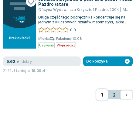
Pazdro /stare
Oficyna Wydawnicza Krzysztof Pazdro
,
2004
|
Marcin Kurczab
Druga część tego podręcznika koncentruje się na
jednym z kluczowych działów matematyki, jakim są
elementy analizy matematycznej. Z...
0.0
Miękka
Pakujemy 10.08
Używana
Wyprzedaż
dobry
5.62
zł
Do koszyka
21.71
zł
taniej o
16.09
zł
2