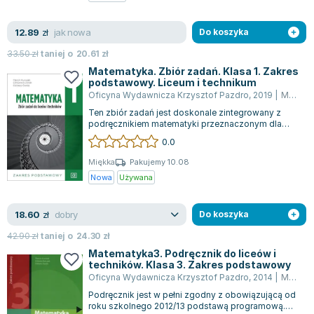
Zygmunt Freud
jak nowa
12.89
Agata Passent
zł
Do koszyka
Michel Moran
33.50
zł
taniej o
20.61
zł
Maciej Orłoś
Matematyka. Zbiór zadań. Klasa 1. Zakres
podstawowy. Liceum i technikum
Jo Nesbo
Oficyna Wydawnicza Krzysztof Pazdro
,
2019
|
Marcin Kurczab
Katarzyna Miller
Ten zbiór zadań jest doskonale zintegrowany z
Antoine de Saint Exupery
podręcznikiem matematyki przeznaczonym dla
nowych 4-letnich liceów i 5-letnich techn...
0.0
Lew Tołstoj
Mark Twain
Miękka
Pakujemy 10.08
Nowa
Używana
Marcin Meller
Paulina Młynarska
dobry
18.60
ks. Piotr Pawlukiewicz
zł
Do koszyka
Jarosław Sokołowski
42.90
zł
taniej o
24.30
zł
Piotr Latocha
Matematyka3. Podręcznik do liceów i
techników. Klasa 3. Zakres podstawowy
Michael Scott
Oficyna Wydawnicza Krzysztof Pazdro
,
2014
|
Marcin Kurczab
Piotr Semka
Podręcznik jest w pełni zgodny z obowiązującą od
Jarosław Iwaszkiewicz
roku szkolnego 2012/13 podstawą programową.