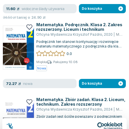
widoczne ślady używania
11.60
zł
Do koszyka
36.50
zł
taniej o
24.90
zł
Matematyka. Podręcznik. Klasa 2. Zakres
rozszerzony. Liceum i technikum
Oficyna Wydawnicza Krzysztof Pazdro
,
2020
|
Marcin Kurczab
Podręcznik ten stanowi kontynuację i rozwinięcie
materiału matematycznego z podręcznika dla klasy
pierwszej. Rozpoczynamy od anali...
0.0
Miękka
Pakujemy 10.08
Nowa
nowa
72.27
zł
Do koszyka
Matematyka. Zbiór zadań. Klasa 2. Liceum,
technikum. Zakres rozszerzony
Oficyna Wydawnicza Krzysztof Pazdro
,
2024
|
Marcin Kurczab
Zbiór zadań jest ściśle powiązany z podręcznikiem
do matematyki dedykowanym dla nowego
systemu edukacyjnego w 4-letnim liceum i 5-...
0.0