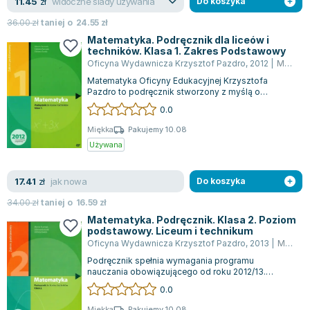
widoczne ślady używania
11.45
zł
Do koszyka
36.00
zł
taniej o
24.55
zł
Matematyka. Podręcznik dla liceów i
techników. Klasa 1. Zakres Podstawowy
Oficyna Wydawnicza Krzysztof Pazdro
,
2012
|
Marcin Kurczab
Matematyka Oficyny Edukacyjnej Krzysztofa
Pazdro to podręcznik stworzony z myślą o
uczniach pierwszych klas szkół
0.0
ponadgimnazjalny...
Miękka
Pakujemy 10.08
Używana
jak nowa
17.41
zł
Do koszyka
34.00
zł
taniej o
16.59
zł
Matematyka. Podręcznik. Klasa 2. Poziom
podstawowy. Liceum i technikum
Oficyna Wydawnicza Krzysztof Pazdro
,
2013
|
Marcin Kurczab
Podręcznik spełnia wymagania programu
nauczania obowiązującego od roku 2012/13.
Obejmuje on między innymi kontynuację zagadnień
0.0
do...
Miękka
Pakujemy 10.08