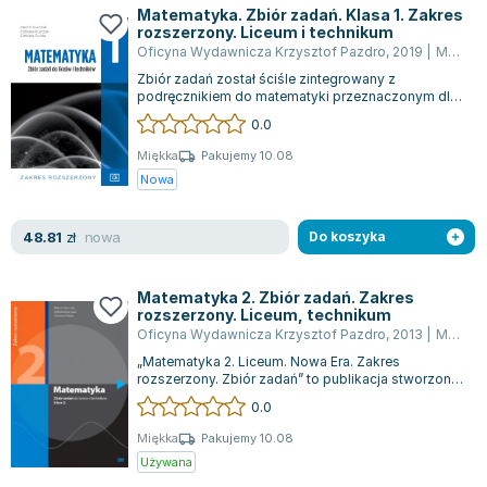
Matematyka. Zbiór zadań. Klasa 1. Zakres
rozszerzony. Liceum i technikum
Oficyna Wydawnicza Krzysztof Pazdro
,
2019
|
Marcin Kurczab
Zbiór zadań został ściśle zintegrowany z
podręcznikiem do matematyki przeznaczonym dla
uczniów nowego typu liceum oraz technikum,...
0.0
Miękka
Pakujemy 10.08
Nowa
nowa
48.81
zł
Do koszyka
Matematyka 2. Zbiór zadań. Zakres
rozszerzony. Liceum, technikum
Oficyna Wydawnicza Krzysztof Pazdro
,
2013
|
Marcin Kurczab
„Matematyka 2. Liceum. Nowa Era. Zakres
rozszerzony. Zbiór zadań” to publikacja stworzona
z myślą o uczniach drugiej klasy liceum...
0.0
Miękka
Pakujemy 10.08
Używana