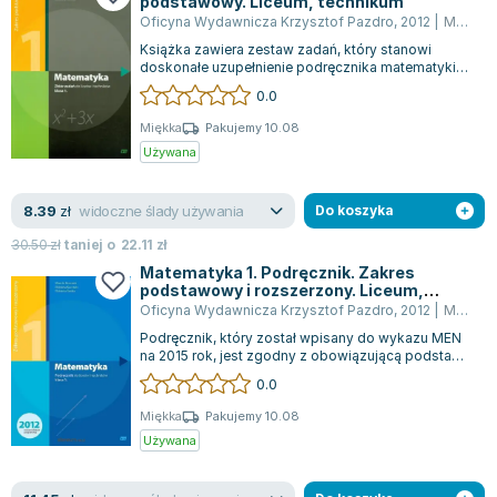
podstawowy. Liceum, technikum
Lorraine Warren
Oficyna Wydawnicza Krzysztof Pazdro
,
2012
|
Marcin Kurczab
Ajahn Brahm
Książka zawiera zestaw zadań, który stanowi
Lucinda Riley
doskonałe uzupełnienie podręcznika matematyki
dla liceów i techników, dostosowanego do...
0.0
Jacek Walkiewicz
Miękka
Pakujemy 10.08
Używana
widoczne ślady używania
8.39
zł
Do koszyka
30.50
zł
taniej o
22.11
zł
Matematyka 1. Podręcznik. Zakres
podstawowy i rozszerzony. Liceum,
technikum
Oficyna Wydawnicza Krzysztof Pazdro
,
2012
|
Marcin Kurczab
Podręcznik, który został wpisany do wykazu MEN
na 2015 rok, jest zgodny z obowiązującą podstawą
programową od roku szkolnego 2012/...
0.0
Miękka
Pakujemy 10.08
Używana