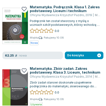
Książki: Psychologia, motywacja
Nauki historyczne - książki
Dan Brown
Książki o naukach politycznych dla studentów
Bolesław Prus
Matematyka. Podręcznik. Klasa 1. Zakres
podstawowy. Liceum i technikum
Książki do nauk przyrodniczych dla studentów
Clive Cussler
Oficyna Wydawnicza Krzysztof Pazdro
,
2019
|
Marcin Kurczab
Książki do nauk społecznych dla studentów
Wanda Chotomska
Podręcznik ten został stworzony z myślą o
Książki do nauk ścisłych dla studentów
Józef Ignacy Kraszewski
uczniach szkół podstawowych, którzy wchodzą na
kolejny etap edukacji, jakim są 4-letnie...
0.0
Prawo - książki dla studentów
Clive Staples Lewis
Technologia żywności - książki
Martyna Wojciechowska
Miękka
Pakujemy 10.08
Nowa
Zarządzanie i marketing - książki
Melissa De la Cruz
Nauka języków obcych - książki
Blanka Lipińska
nowa
62.25
Podręczniki dla nauczycieli - metodyka
Jaś Kapela
zł
Do koszyka
Repetytoria, testy i materiały pomocnicze
Agatha Christie
Witold Gadowski
Matematyka. Zbiór zadań. Zakres
podstawowy. Klasa 3. Liceum, technikum
Jan Pietrzak
Oficyna Wydawnicza Krzysztof Pazdro
,
2014
|
Marcin Kurczab
Marcin Kowalczyk
Zbiór zadań stanowi doskonałe uzupełnienie
Piotr Zychowicz
podręcznika do matematyki, skierowanego do
uczniów liceów i techników zgodnie z najnows...
0.0
Joanna Jabłczyńska
Piotr Kościelny
Miękka
Pakujemy 10.08
Używana
Jan Piński