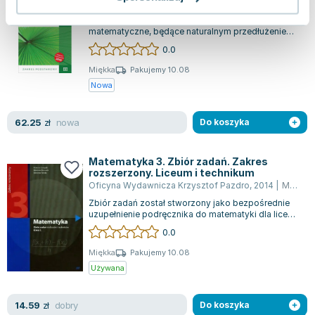
Oficyna Wydawnicza Krzysztof Pazdro
,
2020
|
Marcin Kurczab
Podręcznik ten rozwija dalsze zagadnienia
matematyczne, będące naturalnym przedłużeniem
materiału z klasy pierwszej. Na początku k...
0.0
Miękka
Pakujemy 10.08
Nowa
nowa
62.25
zł
Do koszyka
Matematyka 3. Zbiór zadań. Zakres
rozszerzony. Liceum i technikum
Oficyna Wydawnicza Krzysztof Pazdro
,
2014
|
Marcin Kurczab
Zbiór zadań został stworzony jako bezpośrednie
uzupełnienie podręcznika do matematyki dla liceów
i techników, w pełnej zgodności z...
0.0
Miękka
Pakujemy 10.08
Używana
dobry
14.59
zł
Do koszyka