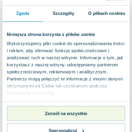
Miękka
Pakujemy 10.08
Zgoda
Szczegóły
O plikach cookies
Nowa
nowa
48.81
zł
Do koszyka
Niniejsza strona korzysta z plików cookie
Wykorzystujemy pliki cookie do spersonalizowania treści
Matematyka. Podręcznik. Klasa 4. Zakres
i reklam, aby oferować funkcje społecznościowe i
podstawowy. Liceum i technikum
OE Pazdro
,
2022
|
Marcin Kurczab
,
Elżbieta Kurczab
,
Św
analizować ruch w naszej witrynie. Informacje o tym, jak
Ten podręcznik został opracowany z myślą o
korzystasz z naszej witryny, udostępniamy partnerom
absolwentach szkół podstawowych, którzy
społecznościowym, reklamowym i analitycznym.
kontynuują naukę w nowo powstałych 4-letnich li...
0.0
Partnerzy mogą połączyć te informacje z innymi danymi
Miękka
Pakujemy 10.08
otrzymanymi od Ciebie lub uzyskanymi podczas
Nowa
korzystania z ich usług.
nowa
62.25
zł
Do koszyka
Zezwól na wszystkie
Matematyka. Podręcznik. Klasa 2. Liceum,
technikum. Zakres podstawowy MAPP2
Spersonalizuj