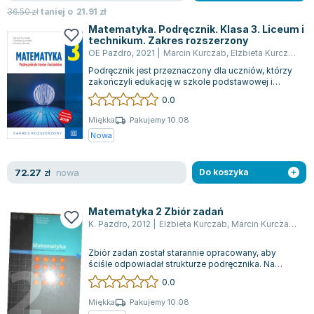
36.50
zł
taniej o
21.91
zł
Matematyka. Podręcznik. Klasa 3. Liceum i
technikum. Zakres rozszerzony
OE Pazdro
,
2021
|
Marcin Kurczab
,
Elżbieta Kurczab
,
Św
Podręcznik jest przeznaczony dla uczniów, którzy
zakończyli edukację w szkole podstawowej i
rozpoczęli naukę w nowych, 4-letnich l...
0.0
Miękka
Pakujemy 10.08
Nowa
nowa
72.27
zł
Do koszyka
Matematyka 2 Zbiór zadań
K. Pazdro
,
2012
|
Elżbieta Kurczab
,
Marcin Kurczab
,
Świ
Zbiór zadań został starannie opracowany, aby
ściśle odpowiadał strukturze podręcznika. Na
każdy temat zawarty w podręczniku przygo...
0.0
Miękka
Pakujemy 10.08