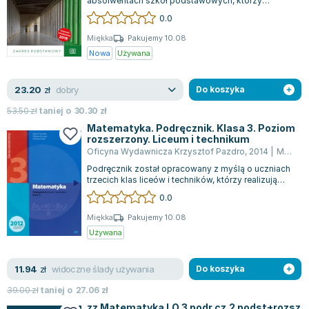
absolwentach szkół podstawowych, którzy
kontynuują naukę w nowych, czteroletnich liceach...
0.0
Miękka
Pakujemy 10.08
Nowa
Używana
dobry
23.20
zł
Do koszyka
53.50
zł
taniej o
30.30
zł
Matematyka. Podręcznik. Klasa 3. Poziom
rozszerzony. Liceum i technikum
Oficyna Wydawnicza Krzysztof Pazdro
,
2014
|
Marcin Kurczab
Podręcznik został opracowany z myślą o uczniach
trzecich klas liceów i techników, którzy realizują
rozszerzony program nauki matem...
0.0
Miękka
Pakujemy 10.08
Używana
widoczne ślady używania
11.94
zł
Do koszyka
39.00
zł
taniej o
27.06
zł
zz Matematyka LO 3 podr cz.2 podst+rozsz