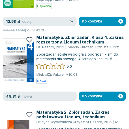
Używana
dobry
12.58
zł
Do koszyka
31.00
zł
taniej o
18.42
zł
Matematyka. Zbiór zadań. Klasa 4. Zakres
rozszerzony. Liceum i technikum
OE Pazdro
,
2022
|
Marcin Kurczab
,
Elżbieta Kurczab
,
op
Zbiór zadań ściśle współgra z podręcznikiem do
matematyki dla nowego, 4-letniego liceum i 5-
letniego technikum, dostosowanym do na...
0.0
Miękka
Pakujemy 10.08
Nowa
nowa
48.81
zł
Do koszyka
Matematyka 2. Zbiór zadań. Zakres
podstawowy. Liceum, technikum
Oficyna Wydawnicza Krzysztof Pazdro
,
2015
|
Marcin Kurczab