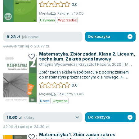
Zawiera szczegółowe omówienie tematów...
0.0
Joseph Murphy
Jan Sztaudynger
Miękka
Pakujemy 10.08
Używana
Wyprzedaż
Aleksander Puszkin
Oscar Wilde
jak nowa
9.23
Małgorzata Ohme
zł
Do koszyka
Maddie Ziegler
30.00
zł
taniej o
20.77
zł
Leszek Czarnecki
Matematyka. Zbiór zadań. Klasa 2. Liceum,
technikum. Zakres podstawowy
Joanna Racewicz
Oficyna Wydawnicza Krzysztof Pazdro
,
2020
|
Marcin Kurczab
Maria Seweryn
Zbiór zadań ściśle współpracuje z podręcznikiem
Janina Zającówna
do matematyki przeznaczonym dla nowego, 4-
letniego liceum oraz 5-letniego techniku...
0.0
Eric Helms
Anna Prus (oprac.)
Miękka
Pakujemy 10.08
Nowa
Używana
Nela Mała Reporterka
Agnieszka Maciąg
dobry
18.60
Barbara Wrzesińska
zł
Do koszyka
Terry Pratchett
42.90
zł
taniej o
24.30
zł
Virginia Woolf
Matematyka 1. Zbiór zadań zakres