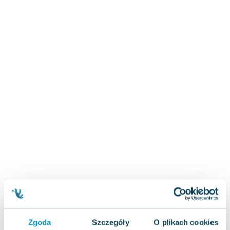
Zygmunt Freud
Agata Passent
Michel Moran
Maciej Orłoś
Jo Nesbo
Katarzyna Miller
Antoine de Saint Exupery
Lew Tołstoj
Mark Twain
Marcin Meller
Paulina Młynarska
ks. Piotr Pawlukiewicz
Jarosław Sokołowski
Piotr Latocha
Michael Scott
Piotr Semka
Zgoda
Szczegóły
O plikach cookies
Jarosław Iwaszkiewicz