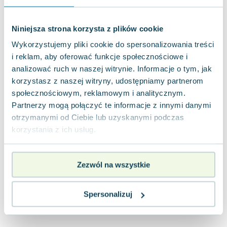
Joseph Murphy
Jan Sztaudynger
Niniejsza strona korzysta z plików cookie
Aleksander Puszkin
Wykorzystujemy pliki cookie do spersonalizowania treści
Oscar Wilde
i reklam, aby oferować funkcje społecznościowe i
Małgorzata Ohme
analizować ruch w naszej witrynie. Informacje o tym, jak
Maddie Ziegler
korzystasz z naszej witryny, udostępniamy partnerom
Leszek Czarnecki
społecznościowym, reklamowym i analitycznym.
Joanna Racewicz
Partnerzy mogą połączyć te informacje z innymi danymi
Maria Seweryn
otrzymanymi od Ciebie lub uzyskanymi podczas
Janina Zającówna
korzystania z ich usług.
Eric Helms
Anna Prus (oprac.)
Zezwól na wszystkie
Nela Mała Reporterka
Agnieszka Maciąg
Barbara Wrzesińska
Spersonalizuj
Terry Pratchett
Virginia Woolf