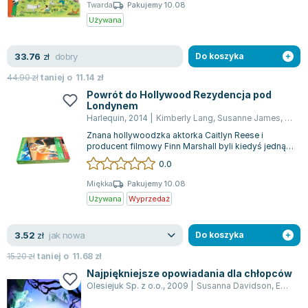
Książki: Psychologia, motywacja
Nauki historyczne - książki
Dan Brown
Twarda
Pakujemy 10.08
Książki o naukach politycznych dla studentów
Bolesław Prus
Używana
Książki do nauk przyrodniczych dla studentów
Clive Cussler
Książki do nauk społecznych dla studentów
Wanda Chotomska
dobry
33.76
zł
Do koszyka
Książki do nauk ścisłych dla studentów
Józef Ignacy Kraszewski
44.90
zł
taniej o
11.14
zł
Prawo - książki dla studentów
Clive Staples Lewis
Powrót do Hollywood Rezydencja pod
Londynem
Technologia żywności - książki
Martyna Wojciechowska
Harlequin
,
2014
|
Kimberly Lang
,
Susanne James
,
Susa
Zarządzanie i marketing - książki
Melissa De la Cruz
Znana hollywoodzka aktorka Caitlyn Reese i
Nauka języków obcych - książki
Blanka Lipińska
producent filmowy Finn Marshall byli kiedyś jedną z
najczęściej opisywanych par w tablo...
Podręczniki dla nauczycieli - metodyka
Jaś Kapela
0.0
Repetytoria, testy i materiały pomocnicze
Agatha Christie
Miękka
Pakujemy 10.08
Witold Gadowski
Używana
Wyprzedaż
Jan Pietrzak
Marcin Kowalczyk
jak nowa
3.52
zł
Do koszyka
Piotr Zychowicz
15.20
zł
taniej o
11.68
zł
Joanna Jabłczyńska
Najpiękniejsze opowiadania dla chłopców
Piotr Kościelny
Olesiejuk Sp. z o.o.
,
2009
|
Susanna Davidson
,
Emily Barnoff
Jan Piński