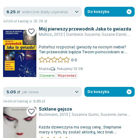
Lorraine Warren
Ajahn Brahm
widoczne ślady używania
6.25
zł
Do koszyka
Lucinda Riley
37.99
zł
taniej o
31.74
zł
Jacek Walkiewicz
Mój pierwszy przewodnik Jaka to gwiazda
Multico
,
2013
|
Dambeck Susanne
,
Susane Dambeck
,
D
Potrafisz rozpoznać gwiazdy na nocnym niebie?
Ten przewodnik będzie Twoim pomocnikiem w
identyfikacji kluczowych gwiazd i planet,...
0.0
Miękka
Pakujemy 10.08
Używana
Wyprzedaż
jak nowa
5.05
zł
Do koszyka
14.90
zł
taniej o
9.85
zł
Szklane gejsze
Buchmann
,
2013
|
Susanna Quinn
,
Susanne James
,
Sus
Każda dziewczyna ma swoją cenę...Stephanie
marzy o tym, by zostać aktorką, lecz brak
pieniędzy staje jej na drodze do podjęcia stu...