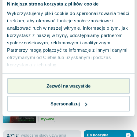
Niniejsza strona korzysta z plików cookie
Gdy wiadomość o ślubie znanego aktora Deva
Wykorzystujemy pliki cookie do spersonalizowania treści
Arjuna z Tiną, gwiazdą mniej popularnych seriali,
i reklam, aby oferować funkcje społecznościowe i
obiegła Bollywood, wywołała prawdziwą...
0.0
analizować ruch w naszej witrynie. Informacje o tym, jak
Miękka
Pakujemy 10.08
korzystasz z naszej witryny, udostępniamy partnerom
Używana
społecznościowym, reklamowym i analitycznym.
Partnerzy mogą połączyć te informacje z innymi danymi
widoczne ślady używania
6.67
zł
Do koszyka
otrzymanymi od Ciebie lub uzyskanymi podczas
korzystania z ich usług.
9.22
zł
taniej o
2.55
zł
Wyspa pokus
HarperCollins
,
2019
|
Susanna Carr
,
Louise Fuller
Zezwól na wszystkie
Jodie Little pragnie zacieśnić więzi ze swoim ojcem
i jego nową rodziną, ponieważ po stracie matki
doświadcza poczucia osamotnieni...
0.0
Spersonalizuj
Miękka
Pakujemy 10.08
Używana
widoczne ślady używania
2.71
zł
Do koszyka