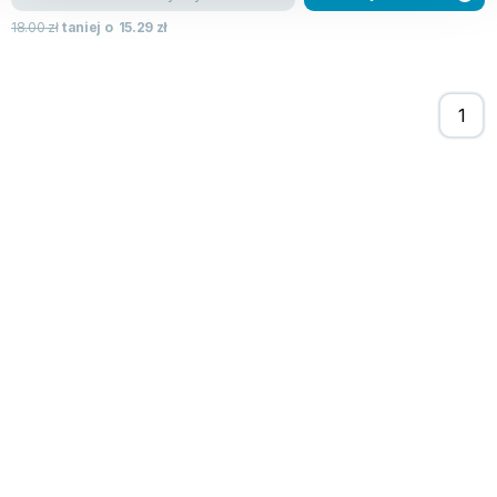
18.00
zł
taniej o
15.29
zł