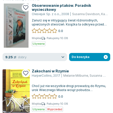
Joseph Murphy
Obserwowanie ptaków. Poradnik
wycieczkowy
Jan Sztaudynger
Olesiejuk Sp. z o.o.
,
2008
|
Susanna Davidson
,
Kate Davies
Aleksander Puszkin
Zanurz się w intrygujący świat różnorodnych,
Oscar Wilde
upierzonych stworzeń. Książka ta odkrywa przed
tobą wyjątkowe aspekty ich codziennośc...
Małgorzata Ohme
0.0
Maddie Ziegler
Miękka
Pakujemy 10.08
Leszek Czarnecki
Używana
Joanna Racewicz
Maria Seweryn
dobry
9.25
zł
Do koszyka
Janina Zającówna
Eric Helms
Zakochani w Rzymie
Anna Prus (oprac.)
HarperCollins
,
2017
|
Melanie Milburne
,
Susanna Carr
,
S
Nela Mała Reporterka
Choć już nie wszystkie drogi prowadzą do Rzymu,
Agnieszka Maciąg
urok Wiecznego Miasta wciąż pobudza
wyobraźnię. Zabytkowe mury jakby były świadkie...
Barbara Wrzesińska
0.0
Terry Pratchett
Miękka
Pakujemy 10.08
Virginia Woolf
Używana
Wyprzedaż