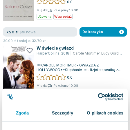
0.0
Miękka
Pakujemy 10.08
Używana
Wyprzedaż
jak nowa
7.20
zł
Do koszyka
39.90
zł
taniej o
32.70
zł
W świecie gwiazd
HarperCollins
,
2018
|
Carole Mortimer
,
Lucy Gordon
,
Su
**CAROLE MORTIMER - GWIAZDA Z
HOLLYWOOD**Stephanie jest fizjoterapeutką z
długoletnim zamiłowaniem do przystojnego aktora
0.0
Jordana...
Miękka
Pakujemy 10.08
Używana
Wyprzedaż
jak nowa
3.69
zł
Do koszyka
Zgoda
Szczegóły
O plikach cookies
14.90
zł
taniej o
11.21
zł
Gwiazdy Bollywoodu - Susanna Carr
Harlequin
,
2015
|
Susanna Carr