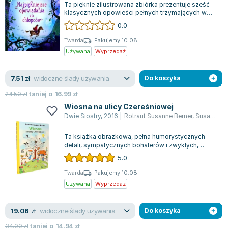
Ta pięknie zilustrowana zbiórka prezentuje sześć
Zygmunt Freud
klasycznych opowieści pełnych trzymających w
napięciu przygód i dynamicznej akcji...
Agata Passent
0.0
Michel Moran
Twarda
Pakujemy 10.08
Maciej Orłoś
Używana
Wyprzedaż
Jo Nesbo
Katarzyna Miller
widoczne ślady używania
7.51
zł
Do koszyka
Antoine de Saint Exupery
24.50
zł
taniej o
16.99
zł
Lew Tołstoj
Wiosna na ulicy Czereśniowej
Mark Twain
Dwie Siostry
,
2016
|
Rotraut Susanne Berner
,
Susanne James
Marcin Meller
Ta książka obrazkowa, pełna humorystycznych
Paulina Młynarska
detali, sympatycznych bohaterów i zwykłych,
codziennych scen, zachwyca swoją prostotą...
ks. Piotr Pawlukiewicz
5.0
Jarosław Sokołowski
Twarda
Pakujemy 10.08
Piotr Latocha
Używana
Wyprzedaż
Michael Scott
Piotr Semka
widoczne ślady używania
19.06
zł
Do koszyka
Jarosław Iwaszkiewicz
34.00
zł
taniej o
14.94
zł