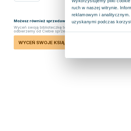
Wykorzystujemy pliki cookie 
ruch w naszej witrynie. Inf
reklamowym i analitycznym. 
Możesz również sprzedawać ksiązki!
uzyskanymi podczas korzysta
Wyceń swoją biblioteczkę teraz. Odkupimy i
odbierzemy od Ciebie sprzedane książki.
WYCEŃ SWOJE KSIĄŻKI