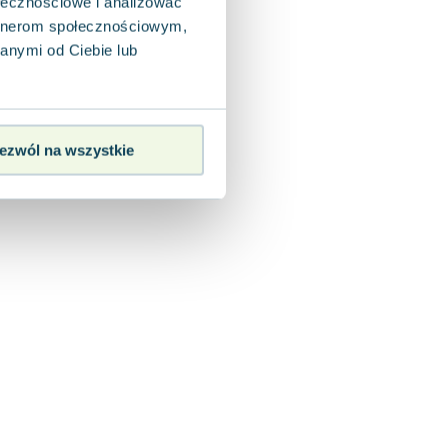
ołecznościowe i analizować
artnerom społecznościowym,
anymi od Ciebie lub
ezwól na wszystkie