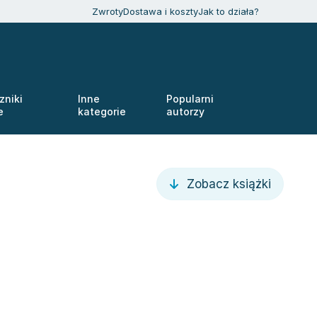
Zwroty
Dostawa i koszty
Jak to działa?
zniki
Inne
Popularni
e
kategorie
autorzy
Zobacz książki