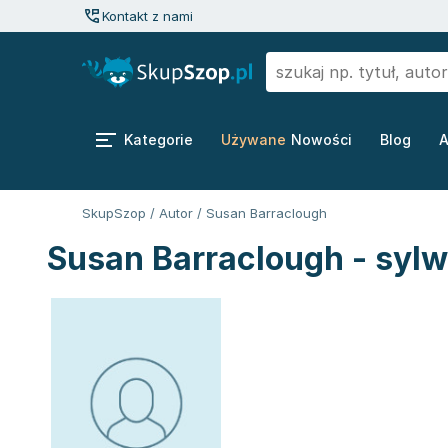
Kontakt z nami
Kategorie
Używane
Nowości
Blog
A
SkupSzop
/
Autor
/
Susan Barraclough
Susan Barraclough - sylw