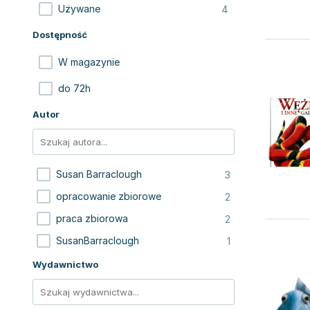
4
Używane
Dostępność
W magazynie
do 72h
Autor
3
Susan Barraclough
2
opracowanie zbiorowe
2
praca zbiorowa
1
SusanBarraclough
Wydawnictwo