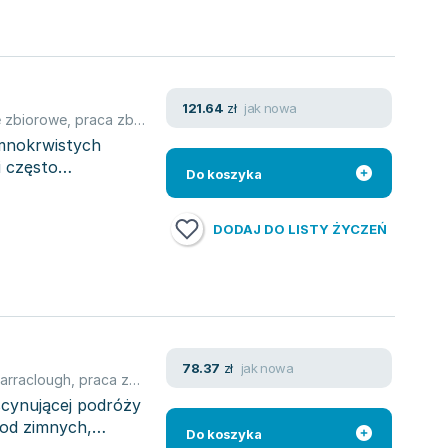
jak nowa
121.64
zł
 zbiorowe
,
praca zbiorowa
imnokrwistych
i często
Do koszyka
DODAJ DO LISTY ŻYCZEŃ
jak nowa
78.37
zł
arraclough
,
praca zbiorowa
,
Susan Barraclough
scynującej podróży
 od zimnych,
Do koszyka