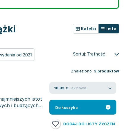
ążki
Kafelki
Lista
Sortuj:
Trafność
wydania od 2021
Znaleziono:
3
produktów
jak nowa
16.82
zł
ajmniejszych istot
owych i budzących
Do koszyka
DODAJ DO LISTY ŻYCZEŃ