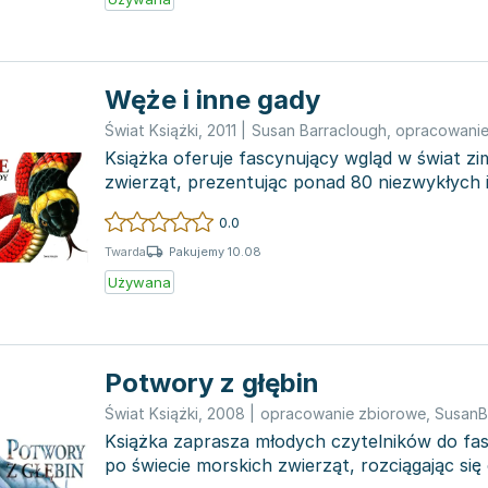
Węże i inne gady
Świat Książki
,
2011
|
Susan Barraclough
,
opracowanie
Książka oferuje fascynujący wgląd w świat z
zwierząt, prezentując ponad 80 niezwykłych 
niebezpiecznych gatun...
0.0
Pakujemy 10.08
Twarda
Używana
Potwory z głębin
Świat Książki
,
2008
|
opracowanie zbiorowe
,
SusanB
Książka zaprasza młodych czytelników do fa
po świecie morskich zwierząt, rozciągając się