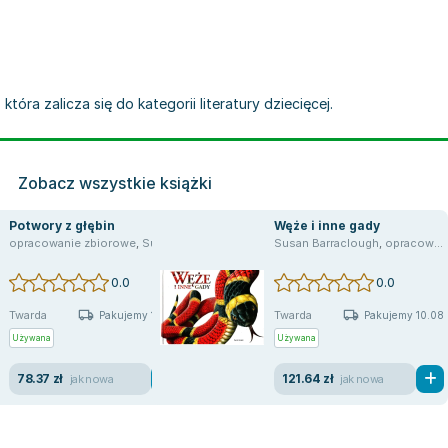
która zalicza się do kategorii literatury dziecięcej.
Zobacz wszystkie książki
Potwory z głębin
Węże i inne gady
opracowanie zbiorowe
,
SusanBarraclough
,
praca zbiorowa
Susan Barraclough
,
Susan Barraclough
,
opracowanie zbiorowe
0.0
0.0
Twarda
Twarda
Pakujemy 10.08
Pakujemy 10.08
Używana
Używana
78.37 zł
121.64 zł
jak nowa
jak nowa