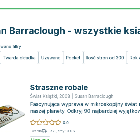
n Barraclough - wszystkie ksi
wane filtry
Twarda okładka
Używane
Pocket
Ilość stron od 300
Rok 
Straszne robale
Świat Książki
,
2008
|
Susan Barraclough
Fascynująca wyprawa w mikroskopijny świat n
naszej planety. Odkryj 90 najbardziej wyjątk
grozę...
0.0
Pakujemy 10.08
Twarda
Używana