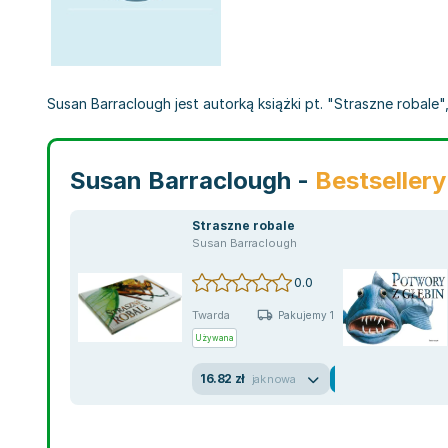
Susan Barraclough jest autorką książki pt. "Straszne robale", 
Susan Barraclough -
Bestsellery
Straszne robale
Susan Barraclough
0.0
Twarda
Pakujemy 10.08
Używana
16.82 zł
jak nowa