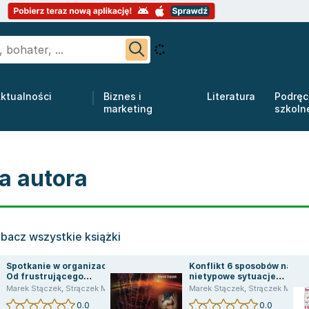
ktualności
Biznes i
Literatura
Podręc
marketing
szkoln
a autora
bacz wszystkie książki
Spotkanie w organizacji.
Konflikt 6 sposobów na
Od frustrującego
nietypowe sytuacje
zebrania, do twórczego i
konfliktowe w życiu
Marek Stączek
,
Strączek Marek
Marek Stączek
,
Strączek Marek
efektywnego spotkania
zawodowym
0.0
0.0