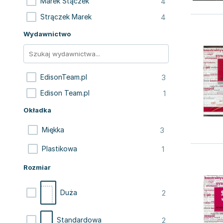
4
Marek Stączek
4
Strączek Marek
Wydawnictwo
3
EdisonTeam.pl
1
Edison Team.pl
Okładka
3
Miękka
1
Plastikowa
Rozmiar
2
Duża
2
Standardowa