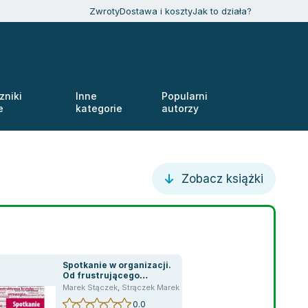
Zwroty
Dostawa i koszty
Jak to działa?
zniki
Inne
Popularni
e
kategorie
autorzy
Zobacz książki
Spotkanie w organizacji.
Od frustrującego
zebrania, do twórczego i
Marek Stączek
,
Strączek Marek
efektywnego spotkania
0.0