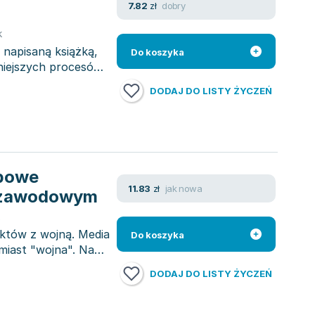
dobry
7.82
zł
k
napisaną książką,
Do koszyka
niejszych procesów
DODAJ DO LISTY ŻYCZEŃ
ypowe
jak nowa
11.83
zł
u zawodowym
iktów z wojną. Media
Do koszyka
amiast "wojna". Na
DODAJ DO LISTY ŻYCZEŃ