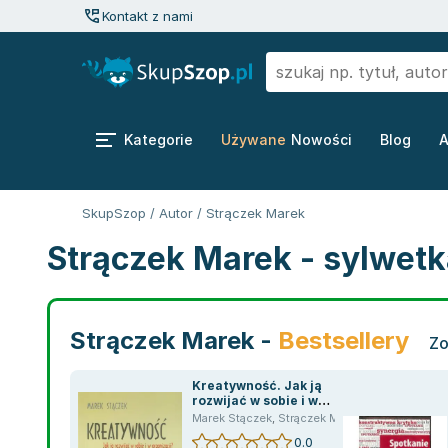
Kontakt z nami
Kategorie
Używane
Nowości
Blog
A
SkupSzop
/
Autor
/
Strączek Marek
Strączek Marek - sylwetk
Strączek Marek -
Bestsellery
Zo
Kreatywność. Jak ją
rozwijać w sobie i w
organizacji?
Marek Stączek
,
Strączek Marek
0.0