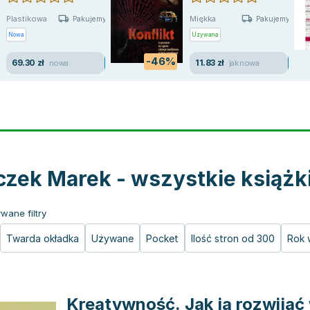
Plastikowa
Miękka
Pakujemy jutro
Pakujemy jutro
Nowa
Używana
-46%
69.30 zł
11.83 zł
nowa
jak nowa
czek Marek - wszystkie książk
wane filtry
Twarda okładka
Używane
Pocket
Ilość stron od 300
Rok 
Kreatywność. Jak ją rozwijać 