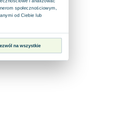
ołecznościowe i analizować
artnerom społecznościowym,
anymi od Ciebie lub
ezwól na wszystkie