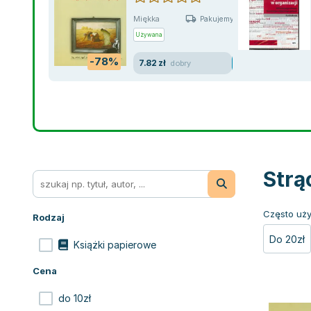
Miękka
Pakujemy jutro
Używana
-78%
7.82 zł
dobry
Strą
Często uży
Rodzaj
Do 20zł
Książki papierowe
Cena
do 10zł