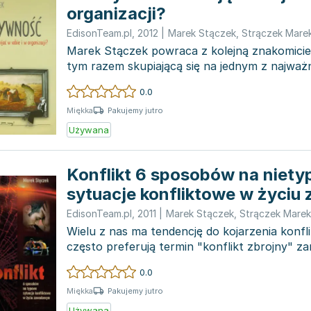
organizacji?
EdisonTeam.pl
,
2012
|
Marek Stączek
,
Strączek Mare
Marek Stączek powraca z kolejną znakomicie 
tym razem skupiającą się na jednym z najważ
umysłow...
0.0
Pakujemy jutro
Miękka
Używana
Konflikt 6 sposobów na niet
sytuacje konfliktowe w życi
EdisonTeam.pl
,
2011
|
Marek Stączek
,
Strączek Marek
Wielu z nas ma tendencję do kojarzenia konfl
często preferują termin "konflikt zbrojny" z
wo...
0.0
Pakujemy jutro
Miękka
Używana