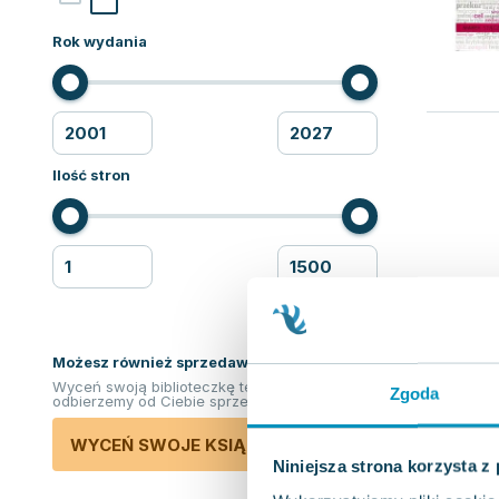
Rok wydania
Ilość stron
Możesz również sprzedawać ksiązki!
Wyceń swoją biblioteczkę teraz. Odkupimy i
Zgoda
odbierzemy od Ciebie sprzedane książki.
WYCEŃ SWOJE KSIĄŻKI
Niniejsza strona korzysta z