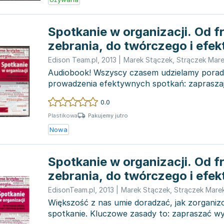
Spotkanie w organizacji. Od f
zebrania, do twórczego i efe
spotkania
Edison Team.pl
,
2013
|
Marek Stączek
,
Strączek Mar
Audiobook! Wszyscy czasem udzielamy porad
prowadzenia efektywnych spotkań: zapraszaj
osoby, koncentruj...
0.0
Pakujemy jutro
Plastikowa
Nowa
Spotkanie w organizacji. Od f
zebrania, do twórczego i efe
spotkania
EdisonTeam.pl
,
2013
|
Marek Stączek
,
Strączek Mare
Większość z nas umie doradzać, jak zorgani
spotkanie. Kluczowe zasady to: zapraszać wy