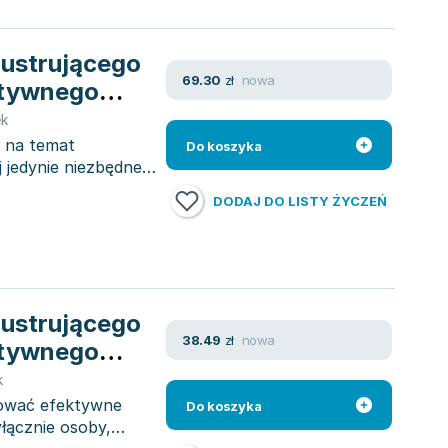
rustrującego
nowa
69.30
zł
ktywnego
ek
 na temat
Do koszyka
 jedynie niezbędne
DODAJ DO LISTY ŻYCZEŃ
rustrującego
nowa
38.49
zł
ktywnego
k
zować efektywne
Do koszyka
łącznie osoby,