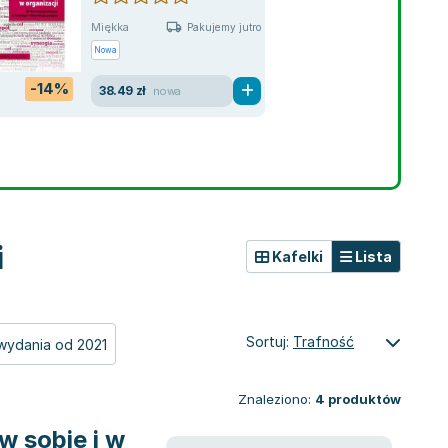
Miękka
Pakujemy jutro
Nowa
-14%
38.49 zł
nowa
i
Kafelki
Lista
Sortuj:
Trafność
wydania od 2021
Znaleziono:
4
produktów
w sobie i w