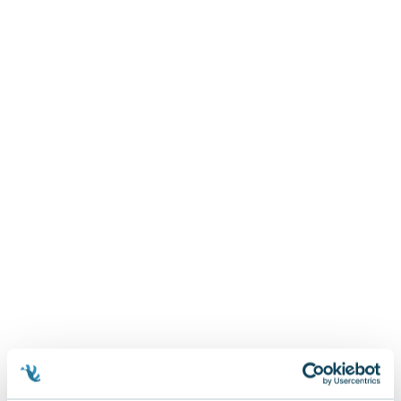
Zygmunt Freud
Agata Passent
Michel Moran
Maciej Orłoś
Jo Nesbo
Katarzyna Miller
Antoine de Saint Exupery
Lew Tołstoj
Mark Twain
Marcin Meller
Paulina Młynarska
ks. Piotr Pawlukiewicz
Jarosław Sokołowski
Piotr Latocha
Michael Scott
Piotr Semka
Jarosław Iwaszkiewicz