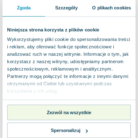
Joseph Murphy
Zgoda
Szczegóły
O plikach cookies
Jan Sztaudynger
Aleksander Puszkin
Oscar Wilde
Niniejsza strona korzysta z plików cookie
Małgorzata Ohme
Wykorzystujemy pliki cookie do spersonalizowania treści
Maddie Ziegler
i reklam, aby oferować funkcje społecznościowe i
Leszek Czarnecki
analizować ruch w naszej witrynie. Informacje o tym, jak
Joanna Racewicz
korzystasz z naszej witryny, udostępniamy partnerom
Maria Seweryn
społecznościowym, reklamowym i analitycznym.
Partnerzy mogą połączyć te informacje z innymi danymi
Janina Zającówna
otrzymanymi od Ciebie lub uzyskanymi podczas
Eric Helms
korzystania z ich usług.
Anna Prus (oprac.)
Nela Mała Reporterka
Agnieszka Maciąg
Zezwól na wszystkie
Barbara Wrzesińska
Terry Pratchett
Spersonalizuj
Virginia Woolf