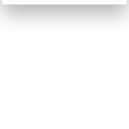
Lorraine Warren
Ajahn Brahm
Lucinda Riley
Jacek Walkiewicz