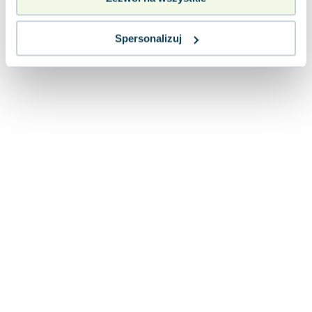
Lorraine Warren
Ajahn Brahm
Spersonalizuj
Lucinda Riley
Jacek Walkiewicz