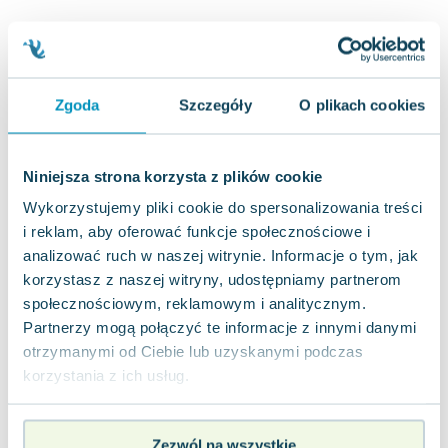
Joseph Murphy
Jan Sztaudynger
Aleksander Puszkin
Oscar Wilde
Zgoda
Szczegóły
O plikach cookies
Małgorzata Ohme
Maddie Ziegler
Leszek Czarnecki
Niniejsza strona korzysta z plików cookie
Joanna Racewicz
Wykorzystujemy pliki cookie do spersonalizowania treści
Maria Seweryn
i reklam, aby oferować funkcje społecznościowe i
Janina Zającówna
analizować ruch w naszej witrynie. Informacje o tym, jak
Eric Helms
korzystasz z naszej witryny, udostępniamy partnerom
Anna Prus (oprac.)
społecznościowym, reklamowym i analitycznym.
Nela Mała Reporterka
Partnerzy mogą połączyć te informacje z innymi danymi
otrzymanymi od Ciebie lub uzyskanymi podczas
Agnieszka Maciąg
korzystania z ich usług.
Barbara Wrzesińska
Terry Pratchett
Virginia Woolf
Zezwól na wszystkie