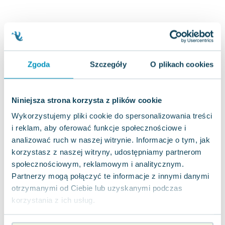
Joseph Murphy
Jan Sztaudynger
Aleksander Puszkin
Oscar Wilde
Małgorzata Ohme
Zgoda
Szczegóły
O plikach cookies
Maddie Ziegler
Leszek Czarnecki
Joanna Racewicz
Niniejsza strona korzysta z plików cookie
Maria Seweryn
Wykorzystujemy pliki cookie do spersonalizowania treści
Janina Zającówna
i reklam, aby oferować funkcje społecznościowe i
Eric Helms
analizować ruch w naszej witrynie. Informacje o tym, jak
Anna Prus (oprac.)
korzystasz z naszej witryny, udostępniamy partnerom
społecznościowym, reklamowym i analitycznym.
Nela Mała Reporterka
Partnerzy mogą połączyć te informacje z innymi danymi
Agnieszka Maciąg
otrzymanymi od Ciebie lub uzyskanymi podczas
Barbara Wrzesińska
korzystania z ich usług.
Terry Pratchett
Virginia Woolf