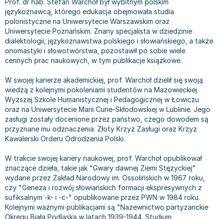
Prof. dr hab. Stefan Warchoł był wybitnym polskim
Bajki wiersze
Książki: finanse, księgowość, bankowość
Książki: pamiętniki, dzienniki i listy
Liceum i technikum
Książki o sportowcach
Julian Tuwim
językoznawcą, którego edukacja obejmowała studia
polonistyczne na Uniwersytecie Warszawskim oraz
Do kolorowania i naklejania
Książki o gospodarce
Wywiady, wspomnienia - książki
Podręczniki do 1 klasy liceum i technikum
Książki: Turystyka i podróże
Bracia Grimm
Uniwersytecie Poznańskim. Znany specjalista w dziedzinie
Kontrastowe obrazki
Inne
Komiksy
Podręczniki do 2 klasy liceum i technikum
Albumy krajoznawcze
Stephen King
dialektologii, językoznawstwa polskiego i słowiańskiego, a także
Kreatywne / Aktywizujące
Książki o marketingu
Komiksy dla dorosłych
Podręczniki do 3 klasy liceum i technikum
Albumy krajoznawcze - Polska
Tanya Valko
onomastyki i słowotwórstwa, pozostawił po sobie wiele
Poznawanie świata
Książki o zarządzaniu
Komiksy dla dzieci
Podręczniki do klasy 4 liceum i technikum
Albumy krajoznawcze - Świat
Lauren Kate
cennych prac naukowych, w tym publikacje książkowe.
Podręczniki szkolne
Historia - książki
Komiksy dla młodzieży
Podręczniki do szkoły zawodowej
Atlasy
Jan Brzechwa
W swojej karierze akademickiej, prof. Warchoł dzielił się swoją
Edukacja przedszkolna
Archeologia - książki
Komiksy obcojęzyczne
Podręczniki do 1 klasy szkoły zawodowej
Atlasy - Polska
E. L. James
wiedzą z kolejnymi pokoleniami studentów na Mazowieckiej
Liceum, Technikum
Historia Polski - książki
Fantastyka, horror - książki
Podręczniki do 2 klasy szkoły zawodowej
Atlasy - świat
Virginia C. Andrews
Wyższej Szkole Humanistycznej i Pedagogicznej w Łowiczu
oraz na Uniwersytecie Marii Curie-Skłodowskiej w Lublinie. Jego
Szkoła podstawowa
Historia świata - książki
Książki fantasy
Podręczniki do 3 klasy szkoły zawodowej
Globusy
Waldemar Łysiak
zasługi zostały docenione przez państwo, czego dowodem są
Szkoły wyższe
II Wojna Światowa - książki
Książki horrory
Książki dla dzieci
Mapy
Monika Szwaja
przyznane mu odznaczenia: Złoty Krzyż Zasługi oraz Krzyż
Szkoła zawodowa
Książki militarne
Science Fiction - książki
Książki dla dzieci do 2 lat
Mapy - Polska
Camilla Läckberg
Kawalerski Orderu Odrodzenia Polski.
Książki: Prawo
Książki kryminały
Książki: bajki dla dzieci do 2 lat
Mapy - Świat
Jan Kochanowski
W trakcie swojej kariery naukowej, prof. Warchoł opublikował
Inne
Książki z poezją, aforyzmami i dramaty
Do kąpieli i zabawy
Przewodniki turystyczne
Henning Mankell
znaczące dzieła, takie jak "Gwary dawnej Ziemi Stężyckiej"
Książki: Prawo administracyjne
Książki dramaty
Kolorowanki i książki do naklejania do 2 lat
Przewodniki turystyczne - Polska
Beata Pawlikowska
wydane przez Zakład Narodowy im. Ossolińskich w 1967 roku,
Książki: Prawo cywilne
Książki humorystyczne i aforyzmy
Książki grające, z puzzlami i magnesami do 2 lat
Przewodniki turystyczne - Świat
L.J. Smith
czy "Geneza i rozwój słowiańskich formacji ekspresywnych z
sufiksalnym -k- i -c-" opublikowane przez PWN w 1984 roku.
Książki: Prawo finansowe
Tomiki poezji
Obrazki kontrastowe dla niemowląt
Książki: Zdrowie, rodzina, związki
Diana Palmer
Kolejnymi ważnymi publikacjami są "Nazewnictwo partyzanckie
Książki: Prawo karne
Książki o sztuce
Poznawanie świata dla dzieci do 2 lat - książki
Książki: Rodzina, związki
Bear Grylls
Okręgu Biała Podlaska w latach 1939-1944. Studium