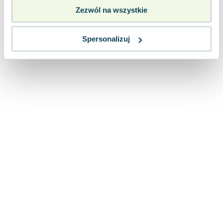
Lorraine Warren
Zezwól na wszystkie
Ajahn Brahm
Lucinda Riley
Spersonalizuj
Jacek Walkiewicz