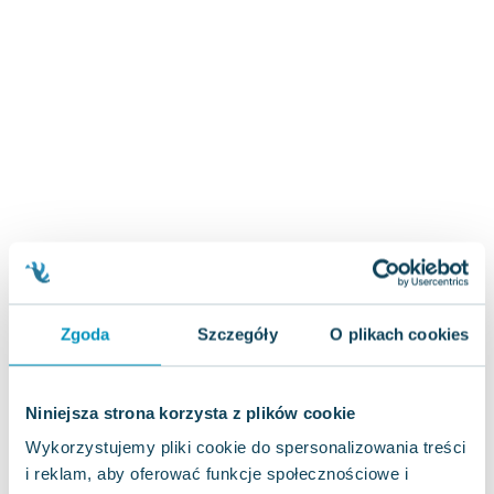
Zygmunt Freud
Agata Passent
Michel Moran
Maciej Orłoś
Jo Nesbo
Katarzyna Miller
Antoine de Saint Exupery
Lew Tołstoj
Mark Twain
Marcin Meller
Paulina Młynarska
Zgoda
Szczegóły
O plikach cookies
ks. Piotr Pawlukiewicz
Jarosław Sokołowski
Piotr Latocha
Niniejsza strona korzysta z plików cookie
Michael Scott
Wykorzystujemy pliki cookie do spersonalizowania treści
Piotr Semka
i reklam, aby oferować funkcje społecznościowe i
Jarosław Iwaszkiewicz