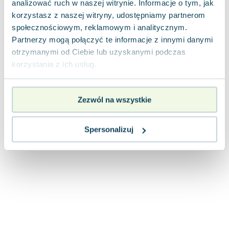
analizować ruch w naszej witrynie. Informacje o tym, jak
Joseph Murphy
korzystasz z naszej witryny, udostępniamy partnerom
Jan Sztaudynger
społecznościowym, reklamowym i analitycznym.
Aleksander Puszkin
Partnerzy mogą połączyć te informacje z innymi danymi
Oscar Wilde
otrzymanymi od Ciebie lub uzyskanymi podczas
Małgorzata Ohme
korzystania z ich usług.
Maddie Ziegler
Leszek Czarnecki
Zezwól na wszystkie
Joanna Racewicz
Maria Seweryn
Janina Zającówna
Spersonalizuj
Eric Helms
Anna Prus (oprac.)
Nela Mała Reporterka
Agnieszka Maciąg
Barbara Wrzesińska
Terry Pratchett
Virginia Woolf