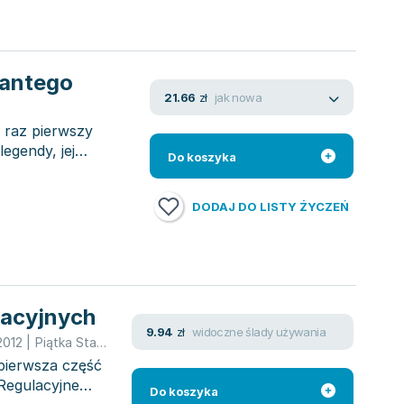
Kantego
jak nowa
21.66
zł
 raz pierwszy
legendy, jej
Do koszyka
DODAJ DO LISTY ŻYCZEŃ
kacyjnych
widoczne ślady używania
9.94
zł
2012
|
Piątka Stanisław
,
Stanisław Piątek
 pierwsza część
Regulacyjne
Do koszyka