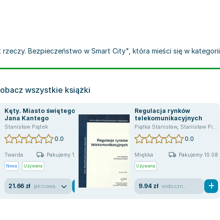
t rzeczy. Bezpieczeństwo w Smart City", która mieści się w kategori
obacz wszystkie książki
Kęty. Miasto świętego
Regulacja rynków
Jana Kantego
telekomunikacyjnych
ątek
Stanisław Piątek
,
Igor Postuła
,
Ilona Szwedziak-Bork
,
Jacek Kiryło
Piątka Stanisław
,
Kamil Mieszkowski
,
Stanisław Piątek
,
Mateusz
0.0
0.0
Twarda
Miękka
Pakujemy 10.08
Pakujemy 10.08
Nowa
Używana
Używana
21.66 zł
9.94 zł
jak nowa
widoczne ślady używania