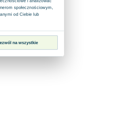
ołecznościowe i analizować
artnerom społecznościowym,
anymi od Ciebie lub
ezwól na wszystkie