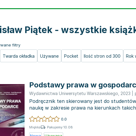
isław Piątek - wszystkie książ
wane filtry
Twarda okładka
Używane
Pocket
Ilość stron od 300
Rok 
Podstawy prawa w gospodar
Wydawnictwa Uniwersytetu Warszawskiego
,
2023
|
Podręcznik ten skierowany jest do studentó
naukę w zakresie prawa na kierunkach takich
oraz finanse...
0.0
Pakujemy 10.08
Miękka
Nowa
Używana