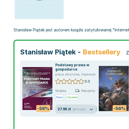
Stanisław Piątek jest autorem książki zatytułowanej "Interne
Stanisław Piątek -
Bestsellery
Z
Podstawy prawa w
gospodarce
praca zbiorowa
,
Gajewski Maciej
,
Stanisław Pi
0.0
Miękka
Pakujemy 10.08
Nowa
Używana
-56%
-56%
27.96 zł
jak nowa