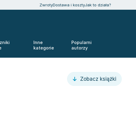
Zwroty
Dostawa i koszty
Jak to działa?
zniki
Inne
Popularni
e
kategorie
autorzy
Zobacz książki