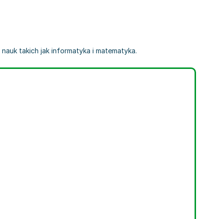
i nauk takich jak informatyka i matematyka.
 Kabut
,
Maciej Majewski