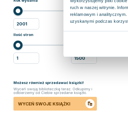
Rok wydania
Wykorzystujemy pliki cookie 
ruch w naszej witrynie. Inf
reklamowym i analitycznym. 
uzyskanymi podczas korzysta
Ilość stron
Możesz również sprzedawać ksiązki!
Wyceń swoją biblioteczkę teraz. Odkupimy i
odbierzemy od Ciebie sprzedane książki.
WYCEŃ SWOJE KSIĄŻKI