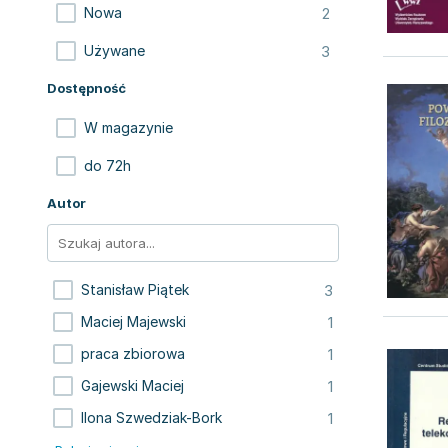
2
Nowa
3
Używane
Dostępność
W magazynie
do 72h
Autor
3
Stanisław Piątek
1
Maciej Majewski
1
praca zbiorowa
1
Gajewski Maciej
1
Ilona Szwedziak-Bork