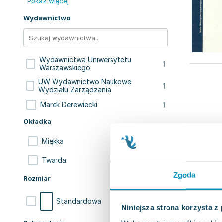
Pokaż więcej
Wydawnictwo
Wydawnictwa Uniwersytetu
1
Warszawskiego
UW Wydawnictwo Naukowe
1
Wydziału Zarządzania
1
Marek Derewiecki
Okładka
2
Miękka
1
Twarda
Zgoda
Rozmiar
2
Standardowa
Niniejsza strona korzysta z