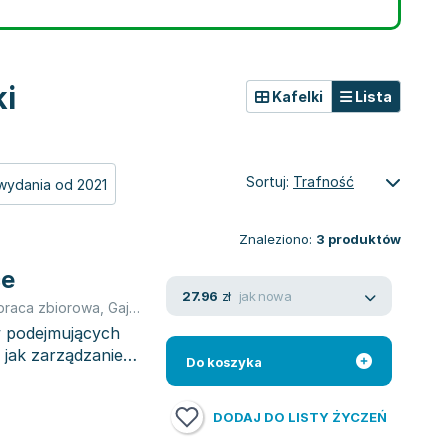
ki
Kafelki
Lista
Sortuj:
Trafność
wydania od 2021
Znaleziono:
3
produktów
ce
jak nowa
27.96
zł
praca zbiorowa
,
Gajewski Maciej
,
Stanisław Piątek
,
Igor Postuła
,
Ilo
w podejmujących
 jak zarządzanie
Do koszyka
DODAJ DO LISTY ŻYCZEŃ