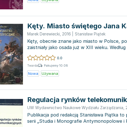
Kęty. Miasto świętego Jana 
Marek Derewiecki
,
2016
|
Stanisław Piątek
Kęty, obecnie znane jako miasto w Polsce, po
zaistniały jako osada już w XIII wieku. Według 
powstanie wi...
0.0
Pakujemy 10.08
Twarda
Nowa
Używana
Regulacja rynków telekomuni
UW Wydawnictwo Naukowe Wydziału Zarządzania
,
Publikacja pod redakcją Stanisława Piątka to
serii „Studia i Monografie Antymonopolowe i 