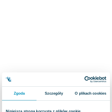
Zygmunt Freud
Agata Passent
Michel Moran
Maciej Orłoś
Jo Nesbo
Katarzyna Miller
Antoine de Saint Exupery
Lew Tołstoj
Mark Twain
Marcin Meller
Paulina Młynarska
ks. Piotr Pawlukiewicz
Jarosław Sokołowski
Piotr Latocha
Zgoda
Szczegóły
O plikach cookies
Michael Scott
Piotr Semka
Jarosław Iwaszkiewicz
Niniejsza strona korzysta z plików cookie