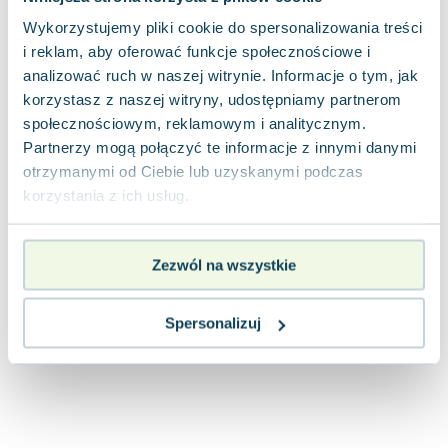
Joseph Murphy
Wykorzystujemy pliki cookie do spersonalizowania treści
Jan Sztaudynger
i reklam, aby oferować funkcje społecznościowe i
Aleksander Puszkin
analizować ruch w naszej witrynie. Informacje o tym, jak
Oscar Wilde
korzystasz z naszej witryny, udostępniamy partnerom
Małgorzata Ohme
społecznościowym, reklamowym i analitycznym.
Maddie Ziegler
Partnerzy mogą połączyć te informacje z innymi danymi
Leszek Czarnecki
otrzymanymi od Ciebie lub uzyskanymi podczas
korzystania z ich usług.
Joanna Racewicz
Maria Seweryn
Janina Zającówna
Zezwól na wszystkie
Eric Helms
Anna Prus (oprac.)
Spersonalizuj
Nela Mała Reporterka
Agnieszka Maciąg
Barbara Wrzesińska
Terry Pratchett
Virginia Woolf