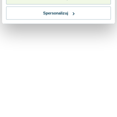
Lorraine Warren
Ajahn Brahm
Spersonalizuj
Lucinda Riley
Jacek Walkiewicz