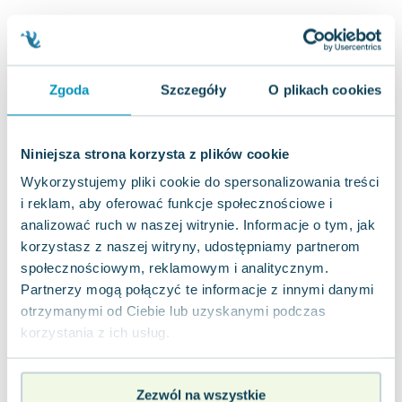
Joseph Murphy
Jan Sztaudynger
Aleksander Puszkin
Oscar Wilde
Zgoda
Szczegóły
O plikach cookies
Małgorzata Ohme
Maddie Ziegler
Niniejsza strona korzysta z plików cookie
Leszek Czarnecki
Joanna Racewicz
Wykorzystujemy pliki cookie do spersonalizowania treści
Maria Seweryn
i reklam, aby oferować funkcje społecznościowe i
Janina Zającówna
analizować ruch w naszej witrynie. Informacje o tym, jak
korzystasz z naszej witryny, udostępniamy partnerom
Eric Helms
społecznościowym, reklamowym i analitycznym.
Anna Prus (oprac.)
Partnerzy mogą połączyć te informacje z innymi danymi
Nela Mała Reporterka
otrzymanymi od Ciebie lub uzyskanymi podczas
Agnieszka Maciąg
korzystania z ich usług.
Barbara Wrzesińska
Terry Pratchett
Virginia Woolf
Zezwól na wszystkie