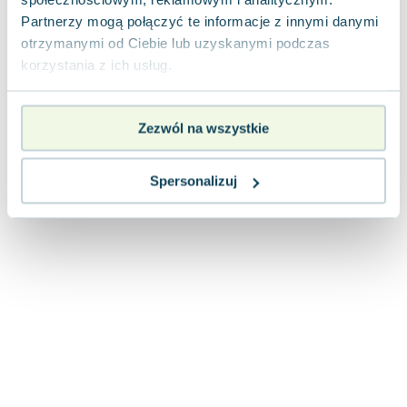
Joseph Murphy
Partnerzy mogą połączyć te informacje z innymi danymi
Jan Sztaudynger
otrzymanymi od Ciebie lub uzyskanymi podczas
Aleksander Puszkin
korzystania z ich usług.
Oscar Wilde
Małgorzata Ohme
Zezwól na wszystkie
Maddie Ziegler
Leszek Czarnecki
Joanna Racewicz
Spersonalizuj
Maria Seweryn
Janina Zającówna
Eric Helms
Anna Prus (oprac.)
Nela Mała Reporterka
Agnieszka Maciąg
Barbara Wrzesińska
Terry Pratchett
Virginia Woolf