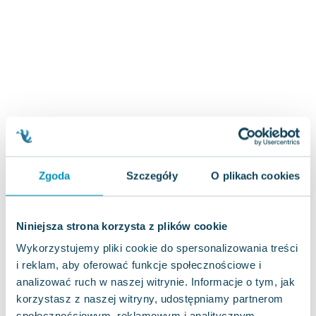
Zygmunt Freud
Agata Passent
Michel Moran
Maciej Orłoś
Jo Nesbo
Katarzyna Miller
Antoine de Saint Exupery
Lew Tołstoj
Mark Twain
Zgoda
Szczegóły
O plikach cookies
Marcin Meller
Paulina Młynarska
ks. Piotr Pawlukiewicz
Niniejsza strona korzysta z plików cookie
Jarosław Sokołowski
Wykorzystujemy pliki cookie do spersonalizowania treści
Piotr Latocha
i reklam, aby oferować funkcje społecznościowe i
Michael Scott
analizować ruch w naszej witrynie. Informacje o tym, jak
Piotr Semka
korzystasz z naszej witryny, udostępniamy partnerom
Jarosław Iwaszkiewicz
społecznościowym, reklamowym i analitycznym.