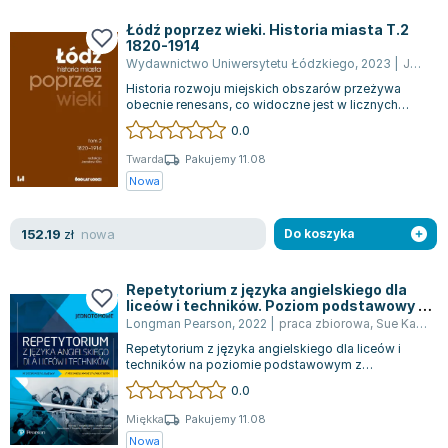
Książki: Psychologia, motywacja
Nauki historyczne - książki
Dan Brown
Książki o naukach politycznych dla studentów
Bolesław Prus
Łódź poprzez wieki. Historia miasta T.2
1820-1914
Książki do nauk przyrodniczych dla studentów
Clive Cussler
Wydawnictwo Uniwersytetu Łódzkiego
,
2023
|
Jarosław Kita
Książki do nauk społecznych dla studentów
Wanda Chotomska
Historia rozwoju miejskich obszarów przeżywa
Książki do nauk ścisłych dla studentów
Józef Ignacy Kraszewski
obecnie renesans, co widoczne jest w licznych
publikacjach opisujących dzieje zarówno...
0.0
Prawo - książki dla studentów
Clive Staples Lewis
Technologia żywności - książki
Martyna Wojciechowska
Twarda
Pakujemy 11.08
Nowa
Zarządzanie i marketing - książki
Melissa De la Cruz
Nauka języków obcych - książki
Blanka Lipińska
nowa
152.19
Podręczniki dla nauczycieli - metodyka
Jaś Kapela
zł
Do koszyka
Repetytoria, testy i materiały pomocnicze
Agatha Christie
Witold Gadowski
Repetytorium z języka angielskiego dla
liceów i techników. Poziom podstawowy z
Jan Pietrzak
materiałem rozszerzonym + eBook
Longman Pearson
,
2022
|
praca zbiorowa
,
Sue Kay
,
Va
Marcin Kowalczyk
Repetytorium z języka angielskiego dla liceów i
Piotr Zychowicz
techników na poziomie podstawowym z
rozszerzonym materiałem dostępne jest w formie...
0.0
Joanna Jabłczyńska
Piotr Kościelny
Miękka
Pakujemy 11.08
Nowa
Jan Piński