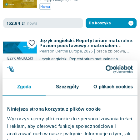
Nowa
nowa
152.84
zł
Do koszyka
Język angielski. Repetytorium maturalne.
Poziom podstawowy z materiałem
rozszerzonym. Wydanie uaktualnione od
Pearson Central Europe
,
2025
|
praca zbiorowa
,
M. Wie
2025. Podręcznik z kodem do eDesku +
Język angielski. Repetytorium maturalne na
Arkusze maturalne
poziomie podstawowym z elementami
rozszerzonymi, to podręcznik dla szkół średnich,
0.0
opra...
Inna
Pakujemy 11.08
Zgoda
Szczegóły
O plikach cookies
Nowa
nowa
147.14
zł
Do koszyka
Niniejsza strona korzysta z plików cookie
Wykorzystujemy pliki cookie do spersonalizowania treści
Repetytorium z języka angielskiego dla
i reklam, aby oferować funkcje społecznościowe i
liceów i techników. Poziom rozszerzony +
eBook
Preston Publishing
,
2022
|
praca zbiorowa
,
Sue Kay
,
Va
analizować ruch w naszej witrynie. Informacje o tym, jak