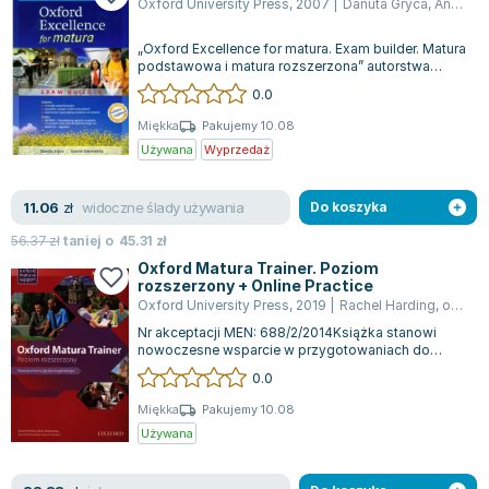
Oxford University Press
,
2007
|
Danuta Gryca
,
Anna Sosnowska
Lorraine Warren
Ajahn Brahm
„Oxford Excellence for matura. Exam builder. Matura
Lucinda Riley
podstawowa i matura rozszerzona” autorstwa
Danuty Grycy i Joanny Sosnowskiej t...
0.0
Jacek Walkiewicz
Miękka
Pakujemy 10.08
Używana
Wyprzedaż
widoczne ślady używania
11.06
zł
Do koszyka
56.37
zł
taniej o
45.31
zł
Oxford Matura Trainer. Poziom
rozszerzony + Online Practice
Oxford University Press
,
2019
|
Rachel Harding
,
opracowanie zbiorowe
Nr akceptacji MEN: 688/2/2014Książka stanowi
nowoczesne wsparcie w przygotowaniach do
egzaminu maturalnego. Oferuje kompleksowe ro...
0.0
Miękka
Pakujemy 10.08
Używana