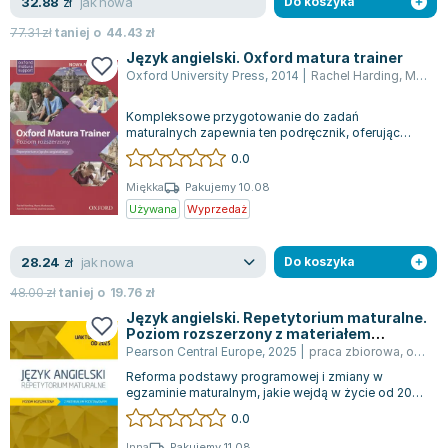
jak nowa
32.88
zł
Do koszyka
77.31
zł
taniej o
44.43
zł
Język angielski. Oxford matura trainer
Oxford University Press
,
2014
|
Rachel Harding
,
Marta Markowska
Kompleksowe przygotowanie do zadań
maturalnych zapewnia ten podręcznik, oferując
wszechstronne wsparcie dla uczniów zdających
0.0
matu...
Miękka
Pakujemy 10.08
Używana
Wyprzedaż
jak nowa
28.24
zł
Do koszyka
48.00
zł
taniej o
19.76
zł
Język angielski. Repetytorium maturalne.
Poziom rozszerzony z materiałem
podstawowym. Wydanie uaktualnione od
Pearson Central Europe
,
2025
|
praca zbiorowa
,
opracowanie zbiorowe
2025. Podręcznik z kodem do eDesku +
Reforma podstawy programowej i zmiany w
Arkusze maturalne
egzaminie maturalnym, jakie wejdą w życie od 2025
roku, wymagają dokładnego wyboru treści...
0.0
Inna
Pakujemy 11.08