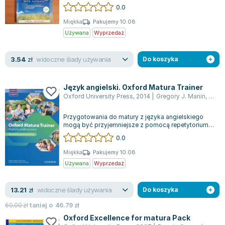
brak płyty CD, NAJNOWSZE WYDANIE 20...
0.0
Joseph Murphy
Jan Sztaudynger
Miękka
Pakujemy 10.08
Używana
Wyprzedaż
Aleksander Puszkin
Oscar Wilde
widoczne ślady używania
3.54
Małgorzata Ohme
zł
Do koszyka
Maddie Ziegler
Leszek Czarnecki
Język angielski. Oxford Matura Trainer
Oxford University Press
,
2014
|
Gregory J. Manin
,
Danut
Joanna Racewicz
Maria Seweryn
Przygotowania do matury z języka angielskiego
Janina Zającówna
mogą być przyjemniejsze z pomocą repetytorium
wydawnictwa Oxford. Ta publikacja umoż...
0.0
Eric Helms
Anna Prus (oprac.)
Miękka
Pakujemy 10.08
Używana
Wyprzedaż
Nela Mała Reporterka
Agnieszka Maciąg
widoczne ślady używania
13.21
Barbara Wrzesińska
zł
Do koszyka
Terry Pratchett
60.00
zł
taniej o
46.79
zł
Virginia Woolf
Oxford Excellence for matura Pack