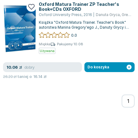
Oxford Matura Trainer ZP Teacher's
Book+CDs OXFORD
Oxford University Press
,
2016
|
Danuta Gryca
,
Gregory J. Manin
Książka "Oxford Matura Trainer. Teacher's Book"
autorstwa Manina Gregory'ego J., Danuty Grycy i
Joanny Sobierskiej, wydana przez O...
0.0
Miękka
Pakujemy 10.08
Używana
dobry
10.06
zł
Do koszyka
26.20
zł
taniej o
16.14
zł