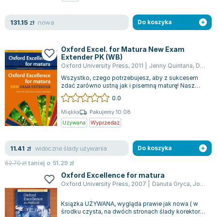
Zygmunt Freud
nowa
131.15
Agata Passent
zł
Do koszyka
Michel Moran
Maciej Orłoś
Oxford Excel. for Matura New Exam
Extender PK (WB)
Jo Nesbo
Oxford University Press
,
2011
|
Jenny Quintana
,
Danuta Gryca
Katarzyna Miller
Wszystko, czego potrzebujesz, aby z sukcesem
Antoine de Saint Exupery
zdać zarówno ustną jak i pisemną maturę! Nasz
materiał oferuje szeroki zakres ćwiczeń...
0.0
Lew Tołstoj
Mark Twain
Miękka
Pakujemy 10.08
Używana
Wyprzedaż
Marcin Meller
Paulina Młynarska
widoczne ślady używania
11.41
ks. Piotr Pawlukiewicz
zł
Do koszyka
Jarosław Sokołowski
62.70
zł
taniej o
51.29
zł
Piotr Latocha
Oxford Excellence for matura
Oxford University Press
,
2007
|
Danuta Gryca
,
Joanna Sobierska-Paczesny
Michael Scott
Piotr Semka
Książka UŻYWANA, wygląda prawie jak nowa ( w
Jarosław Iwaszkiewicz
środku czysta, na dwóch stronach ślady korektora,