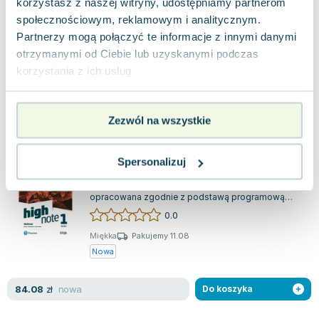
Repetytorium z języka angielskiego dla licealistów i
korzystasz z naszej witryny, udostępniamy partnerom
uczniów techników to jednotomowe wydanie, które
społecznościowym, reklamowym i analitycznym.
integruje materiał poziomu ro...
0.0
Partnerzy mogą połączyć te informacje z innymi danymi
Miękka
Pakujemy 11.08
otrzymanymi od Ciebie lub uzyskanymi podczas
Nowa
korzystania z ich usług.
nowa
143.70
zł
Do koszyka
Zezwól na wszystkie
High Note 1. Workbook + kod (Interactive
Workbook)
Spersonalizuj
Pearson
,
2020
|
Catrin Elen Morris
,
praca zbiorowa
,
opr
High Note to pięciopoziomowa seria podręczników
opracowana zgodnie z podstawą programową
obowiązującą od września 2019 roku dla li...
0.0
Miękka
Pakujemy 11.08
Nowa
nowa
84.08
zł
Do koszyka