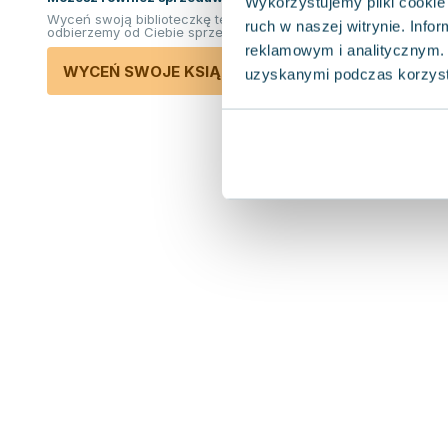
Wykorzystujemy pliki cookie 
Wyceń swoją biblioteczkę teraz. Odkupimy i
ruch w naszej witrynie. Inf
odbierzemy od Ciebie sprzedane książki.
reklamowym i analitycznym. 
WYCEŃ SWOJE KSIĄŻKI
uzyskanymi podczas korzysta