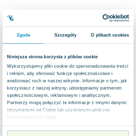
Joseph Murphy
Jan Sztaudynger
Aleksander Puszkin
Oscar Wilde
Zgoda
Szczegóły
O plikach cookies
Małgorzata Ohme
Maddie Ziegler
Leszek Czarnecki
Niniejsza strona korzysta z plików cookie
Joanna Racewicz
Wykorzystujemy pliki cookie do spersonalizowania treści
Maria Seweryn
i reklam, aby oferować funkcje społecznościowe i
Janina Zającówna
analizować ruch w naszej witrynie. Informacje o tym, jak
Eric Helms
korzystasz z naszej witryny, udostępniamy partnerom
Anna Prus (oprac.)
społecznościowym, reklamowym i analitycznym.
Nela Mała Reporterka
Partnerzy mogą połączyć te informacje z innymi danymi
Agnieszka Maciąg
otrzymanymi od Ciebie lub uzyskanymi podczas
Barbara Wrzesińska
korzystania z ich usług.
Terry Pratchett
Virginia Woolf