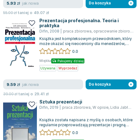
Filologia - książki
Książki dla dzieci 9-12 lat
Stefan Żeromski
jak nowa
5.93
zł
Do koszyka
Książki filozoficzne
Książki edukacyjne dla dzieci 9-12 lat
Henryk Sienkiewicz
55.00
zł
taniej o
49.07
zł
Inne
Literatura dla dzieci 9-12 lat
Juliusz Słowacki
Prezentacja profesjonalna. Teoria i
praktyka
Kulturoznawstwo, antropologia - książki
Poznawanie świata dla dzieci 9-12 lat - książki
Jacek Piekara
Difin
,
2008
|
praca zbiorowa
,
opracowanie zbiorowe
,
L
Książki o naukach politycznych
Książki o zainteresowaniach dla dzieci 9-12 lat
Meg Cabot
Książka jest kompleksowym przewodnikiem, który
Książki pedagogiczne
Książki dla młodzieży
James Rollins
może okazać się nieoceniony dla menedżerów,
nauczycieli, trenerów oraz uczestników...
Psychologia - książki
Literatura dla młodzieży
Maria Konopnicka
0.0
Socjologia - książki
Literatura popularno-naukowa
Paulo Coelho
Miękka
Pakujemy dzisiaj
Książki: Religie i wyznania
Społeczeństwo i rozwój osobisty - książki
Rick Riordan
Używana
Wyprzedaż
Inne
Lektury i pomoce szkolne
John Flanagan
Książki: Buddyzm
Lektury do gimnazjów i szkół średnich
Graham Masterton
jak nowa
9.59
zł
Do koszyka
Książki: Chrześcijaństwo
Lektury do szkoły podstawowej
Astrid Lindgren
39.00
zł
taniej o
29.41
zł
Książki: Islam
Szkoły wyższe - książki
Anna Ficner-Ogonowska
Sztuka prezentacji
Książki: Judaizm
Bibliotekoznawstwo - książki
Federico Moccia
Difin
,
2019
|
praca zbiorowa
,
W opisie
,
Lidia Jabłonowska
Książki: Rozwój osobisty
Książki o ekonomii i finansach - szkoły wyższe
Harlan Coben
Książka została napisana z myślą o osobach, które
Inne
Książki do filologii - szkoły wyższe
Katarzyna Michalak
regularnie przeprowadzają prezentacje i pragną
pogłębić swoją wiedzę na temat me...
Książki: Kariera i sukces
Książki medyczne dla studentów
Daniel Defoe
0.0