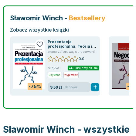
Bajki wiersze
Książki: finanse, księgowość, bankowość
Książki: pamiętniki, dzienniki i listy
Liceum i technikum
Książki o sportowcach
Julian Tuwim
Do kolorowania i naklejania
Książki o gospodarce
Wywiady, wspomnienia - książki
Podręczniki do 1 klasy liceum i technikum
Książki: Turystyka i podróże
Bracia Grimm
Sławomir Winch -
Bestsellery
Kontrastowe obrazki
Inne
Komiksy
Podręczniki do 2 klasy liceum i technikum
Albumy krajoznawcze
Stephen King
Kreatywne / Aktywizujące
Książki o marketingu
Komiksy dla dorosłych
Podręczniki do 3 klasy liceum i technikum
Albumy krajoznawcze - Polska
Tanya Valko
Zobacz wszystkie książki
Poznawanie świata
Książki o zarządzaniu
Komiksy dla dzieci
Podręczniki do klasy 4 liceum i technikum
Albumy krajoznawcze - Świat
Lauren Kate
Prezentacja
Podręczniki szkolne
Historia - książki
Komiksy dla młodzieży
Podręczniki do szkoły zawodowej
Atlasy
Jan Brzechwa
profesjonalna. Teoria i
praktyka
praca zbiorowa
,
opracowanie zbiorowe
,
Lidia Jabło
Edukacja przedszkolna
Archeologia - książki
Komiksy obcojęzyczne
Podręczniki do 1 klasy szkoły zawodowej
Atlasy - Polska
E. L. James
0.0
Liceum, Technikum
Historia Polski - książki
Fantastyka, horror - książki
Podręczniki do 2 klasy szkoły zawodowej
Atlasy - świat
Virginia C. Andrews
Miękka
Szkoła podstawowa
Historia świata - książki
Książki fantasy
Podręczniki do 3 klasy szkoły zawodowej
Globusy
Waldemar Łysiak
Pakujemy dzisiaj
Używana
Wyprzedaż
Szkoły wyższe
II Wojna Światowa - książki
Książki horrory
Książki dla dzieci
Mapy
Monika Szwaja
Szkoła zawodowa
Książki militarne
Science Fiction - książki
Książki dla dzieci do 2 lat
Mapy - Polska
Camilla Läckberg
-75%
-8
9.59 zł
jak nowa
Książki: Prawo
Książki kryminały
Książki: bajki dla dzieci do 2 lat
Mapy - Świat
Jan Kochanowski
Inne
Książki z poezją, aforyzmami i dramaty
Do kąpieli i zabawy
Przewodniki turystyczne
Henning Mankell
Książki: Prawo administracyjne
Książki dramaty
Kolorowanki i książki do naklejania do 2 lat
Przewodniki turystyczne - Polska
Beata Pawlikowska
Książki: Prawo cywilne
Książki humorystyczne i aforyzmy
Książki grające, z puzzlami i magnesami do 2 lat
Przewodniki turystyczne - Świat
L.J. Smith
Książki: Prawo finansowe
Tomiki poezji
Obrazki kontrastowe dla niemowląt
Książki: Zdrowie, rodzina, związki
Diana Palmer
Sławomir Winch - wszystkie
Książki: Prawo karne
Książki o sztuce
Poznawanie świata dla dzieci do 2 lat - książki
Książki: Rodzina, związki
Bear Grylls