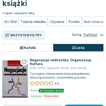
książki
Książki: Prawo konstytucyjne
Książki: Film, muzyka, teatr
Książki dla dzieci 3-5 lat
Książki: Zdrowie
Dean Koontz
Książki: Prawo międzynarodowe
Książki: Historia sztuki
Książki: bajki dla dzieci 3-5 lat
Kuchnia i diety - książki
Andrzej Sapkowski
Często używane filtry
Książki: Prawo - orzecznictwo
Książki o architekturze
Kolorowanki i książki do naklejania 3-5 lat
Autorskie książki kucharskie
Stephenie Meyer
Książki: Prawo pracy
Książki: Sztuka użytkowa
Książki do nauki języków obcych 3-5 lat
Ciasta, desery, wypieki - książki
Robert Ludlum
Do 20zł
Twarda okładka
Używane
Pocket
Ilość stron o
Książki: Prawo Unii Europejskiej
Książki: Sztuki wizualne
Książki do nauki pisania i liczenia 3-5 lat
Diety, zdrowe żywienie - książki
Maria Czubaszek
Teksty aktów prawnych
Inne
Książki grające, z puzzlami i magnesami 3-5 lat
Książki kucharskie
Nora Roberts
Sortuj:
Trafność
WSZYSTKIE FILTRY
Książki medyczne i naukowe
Kreatywne i aktywizujące książki dla dzieci 3-5 lat
Kuchnia polska - książki
Mario Vargas Llosa
Chemia - książki
Poznawanie świata dla dzieci 3-5 lat - książki
Napoje - książki
Katarzyna Grochola
Kafelki
Lista
Książki o fizyce i astronomii
Książki o zainteresowaniach dla dzieci 3-5 lat
Książki: Poradniki
Ewa Nowak
Geografia - książki
Książki dla dzieci 6-8 lat
Inne
Robin Cook
Negocjacje Jednostka, Organizacja,
Kultura
Inne
Książki do nauki czytania 6-8 lat
Książki: Dom, ogród - poradniki
Carlos Ruiz Zafon
Difin
,
2010
|
Sławomir Winch
,
Anna Winch
Książki do matematyki
Książki do nauki języków obcych 6-8 lat
Książki: Hobby - poradniki
Konrad Gaca
Ta książka oferuje dwie różne perspektywy
Książki medyczne
Książki do nauki pisania i liczenia 6-8 lat
Książki: Moda, uroda, savoir vivre - poradniki
Jerzy Zięba
dotyczące analizy i zrozumienia procesu
negocjacji. Pierwsza z nich traktuje negocjacje...
Książki do nauk przyrodniczych
Kreatywne i aktywizujące książki dla dzieci 6-8 lat
Książki pamiątkowe
Jodi Picoult
0.0
Technika, inżynieria, technologia - książki, podręczniki -
Literatura dla dzieci 6-8 lat
Pozostałe książki
Dorota Terakowska
Miękka
Pakujemy dzisiaj
nauki ścisłe
Poznawanie świata dla dzieci 6-8 lat - książki
Abbi Glines
Używana
Wyprzedaż
Książki do nauk społecznych i humanistycznych
Książki o zainteresowaniach dla dzieci 6-8 lat
Alfred Szklarski