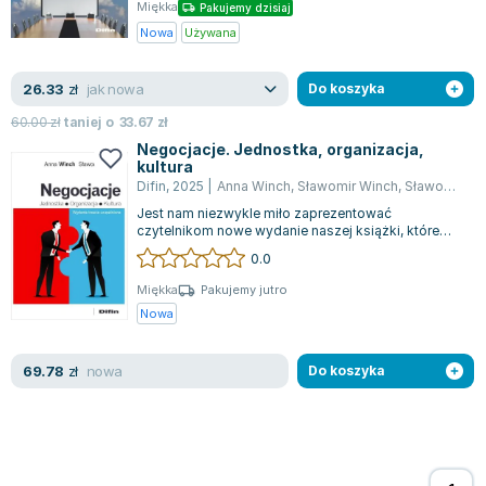
Książki: Psychologia, motywacja
Nauki historyczne - książki
Dan Brown
Miękka
Pakujemy dzisiaj
Książki o naukach politycznych dla studentów
Bolesław Prus
Nowa
Używana
Książki do nauk przyrodniczych dla studentów
Clive Cussler
Książki do nauk społecznych dla studentów
Wanda Chotomska
jak nowa
26.33
zł
Do koszyka
Książki do nauk ścisłych dla studentów
Józef Ignacy Kraszewski
60.00
zł
taniej o
33.67
zł
Prawo - książki dla studentów
Clive Staples Lewis
Negocjacje. Jednostka, organizacja,
kultura
Technologia żywności - książki
Martyna Wojciechowska
Difin
,
2025
|
Anna Winch
,
Sławomir Winch
,
Sławomir WinchNegocjacje
Zarządzanie i marketing - książki
Melissa De la Cruz
Jest nam niezwykle miło zaprezentować
Nauka języków obcych - książki
Blanka Lipińska
czytelnikom nowe wydanie naszej książki, które
ukazuje się 20 lat po premierze pierwszej edy...
Podręczniki dla nauczycieli - metodyka
Jaś Kapela
0.0
Repetytoria, testy i materiały pomocnicze
Agatha Christie
Miękka
Pakujemy jutro
Witold Gadowski
Nowa
Jan Pietrzak
Marcin Kowalczyk
nowa
69.78
zł
Do koszyka
Piotr Zychowicz
Joanna Jabłczyńska
Piotr Kościelny
Jan Piński