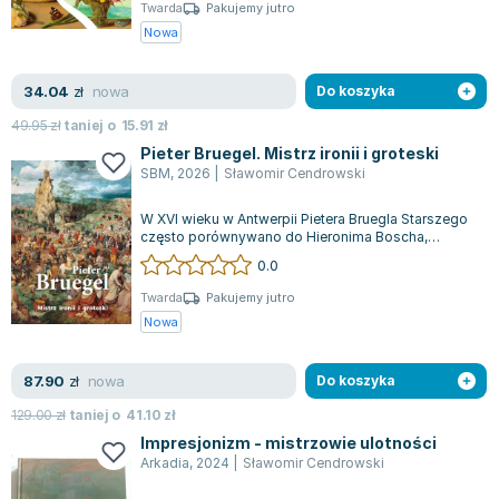
Książki: Psychologia, motywacja
Nauki historyczne - książki
Dan Brown
Twarda
Pakujemy jutro
Książki o naukach politycznych dla studentów
Bolesław Prus
Nowa
Książki do nauk przyrodniczych dla studentów
Clive Cussler
Książki do nauk społecznych dla studentów
Wanda Chotomska
nowa
34.04
zł
Do koszyka
Książki do nauk ścisłych dla studentów
Józef Ignacy Kraszewski
49.95
zł
taniej o
15.91
zł
Prawo - książki dla studentów
Clive Staples Lewis
Pieter Bruegel. Mistrz ironii i groteski
Technologia żywności - książki
Martyna Wojciechowska
SBM
,
2026
|
Sławomir Cendrowski
Zarządzanie i marketing - książki
Melissa De la Cruz
W XVI wieku w Antwerpii Pietera Bruegla Starszego
Nauka języków obcych - książki
Blanka Lipińska
często porównywano do Hieronima Boscha,
ponieważ, podobnie jak ten słynny twórca...
Podręczniki dla nauczycieli - metodyka
Jaś Kapela
0.0
Repetytoria, testy i materiały pomocnicze
Agatha Christie
Twarda
Pakujemy jutro
Witold Gadowski
Nowa
Jan Pietrzak
Marcin Kowalczyk
nowa
87.90
zł
Do koszyka
Piotr Zychowicz
129.00
zł
taniej o
41.10
zł
Joanna Jabłczyńska
Impresjonizm - mistrzowie ulotności
Piotr Kościelny
Arkadia
,
2024
|
Sławomir Cendrowski
Jan Piński