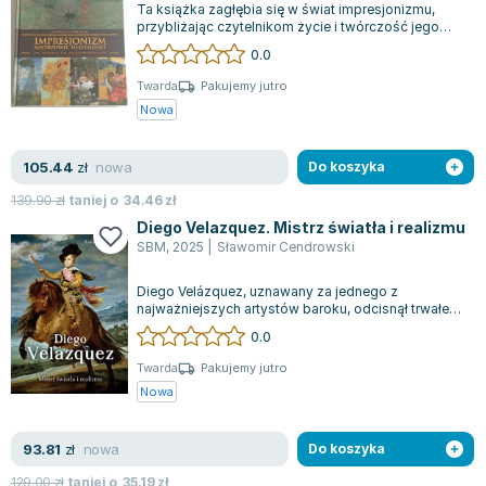
Ta książka zagłębia się w świat impresjonizmu,
Zygmunt Freud
przybliżając czytelnikom życie i twórczość jego
najbardziej uznanych artystów. Opis...
Agata Passent
0.0
Michel Moran
Twarda
Pakujemy jutro
Maciej Orłoś
Nowa
Jo Nesbo
Katarzyna Miller
nowa
105.44
zł
Do koszyka
Antoine de Saint Exupery
139.90
zł
taniej o
34.46
zł
Lew Tołstoj
Diego Velazquez. Mistrz światła i realizmu
Mark Twain
SBM
,
2025
|
Sławomir Cendrowski
Marcin Meller
Diego Velázquez, uznawany za jednego z
Paulina Młynarska
najważniejszych artystów baroku, odcisnął trwałe
piętno na europejskim malarstwie. Jego dzi...
ks. Piotr Pawlukiewicz
0.0
Jarosław Sokołowski
Twarda
Pakujemy jutro
Piotr Latocha
Nowa
Michael Scott
Piotr Semka
nowa
93.81
zł
Do koszyka
Jarosław Iwaszkiewicz
129.00
zł
taniej o
35.19
zł