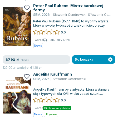
Joseph Murphy
Peter Paul Rubens. Mistrz barokowej
formy
Jan Sztaudynger
SBM
,
2026
|
Sławomir Cendrowski
,
S?awomir Cendrowski
Aleksander Puszkin
Peter Paul Rubens (1577–1640) to wybitny artysta,
Oscar Wilde
który w swojej twórczości znakomicie połączył
rozmach barokowego stylu z wyjątko...
Małgorzata Ohme
0.0
Maddie Ziegler
Twarda
Pakujemy jutro
Leszek Czarnecki
Nowa
Joanna Racewicz
Maria Seweryn
nowa
87.90
zł
Do koszyka
Janina Zającówna
129.00
zł
taniej o
41.10
zł
Eric Helms
Angelika Kauffmann
Anna Prus (oprac.)
SBM
,
2025
|
Sławomir Cendrowski
Nela Mała Reporterka
Angelika Kauffmann była artystką, która wyłamała
Agnieszka Maciąg
się z typowych dla XVIII wieku zasad sztuki,
tworząc własną unikalną ścieżkę w mę...
Barbara Wrzesińska
0.0
Terry Pratchett
Twarda
Pakujemy dzisiaj
Virginia Woolf
Nowa
Używana