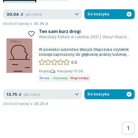
Zygmunt Freud
jak nowa
30.04
Agata Passent
zł
Do koszyka
Michel Moran
65.00
zł
taniej o
34.96
zł
Maciej Orłoś
Ten sam kurz drogi
Warsztaty Kultury w Lublinie
,
2021
|
Wasyl Słupczuk
,
Sł
Jo Nesbo
Katarzyna Miller
W powieści autorstwa Wasyla Słapczuka czytelnik
Antoine de Saint Exupery
zostaje zaproszony do głębokiej analizy ludzkiej
egzystencji oraz prób odnalezieni...
0.0
Lew Tołstoj
Mark Twain
Miękka
Pakujemy 10.08
Nowa
Używana
Wyprzedaż
Marcin Meller
Paulina Młynarska
jak nowa
13.75
ks. Piotr Pawlukiewicz
zł
Do koszyka
Jarosław Sokołowski
40.00
zł
taniej o
26.25
zł
Piotr Latocha
Michael Scott
Piotr Semka
Jarosław Iwaszkiewicz