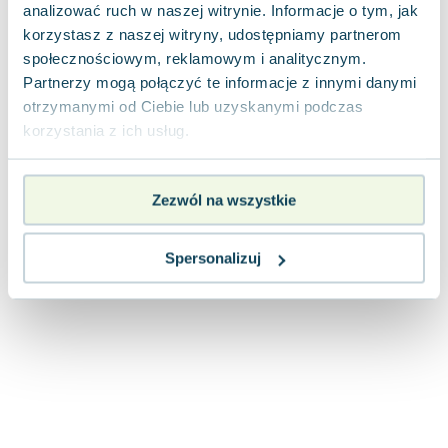
analizować ruch w naszej witrynie. Informacje o tym, jak
Joseph Murphy
korzystasz z naszej witryny, udostępniamy partnerom
Jan Sztaudynger
społecznościowym, reklamowym i analitycznym.
Aleksander Puszkin
Partnerzy mogą połączyć te informacje z innymi danymi
Oscar Wilde
otrzymanymi od Ciebie lub uzyskanymi podczas
Małgorzata Ohme
korzystania z ich usług.
Maddie Ziegler
Leszek Czarnecki
Joanna Racewicz
Zezwól na wszystkie
Maria Seweryn
Janina Zającówna
Spersonalizuj
Eric Helms
Anna Prus (oprac.)
Nela Mała Reporterka
Agnieszka Maciąg
Barbara Wrzesińska
Terry Pratchett
Virginia Woolf