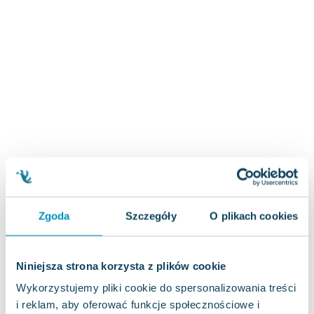
Zygmunt Freud
Agata Passent
Michel Moran
Maciej Orłoś
Jo Nesbo
Katarzyna Miller
Antoine de Saint Exupery
Lew Tołstoj
Mark Twain
Marcin Meller
Paulina Młynarska
ks. Piotr Pawlukiewicz
Zgoda
Szczegóły
O plikach cookies
Jarosław Sokołowski
Piotr Latocha
Niniejsza strona korzysta z plików cookie
Michael Scott
Wykorzystujemy pliki cookie do spersonalizowania treści
Piotr Semka
i reklam, aby oferować funkcje społecznościowe i
Jarosław Iwaszkiewicz