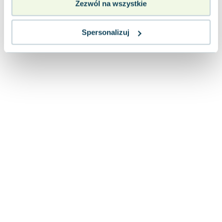
Zezwól na wszystkie
Lorraine Warren
Ajahn Brahm
Lucinda Riley
Spersonalizuj
Jacek Walkiewicz