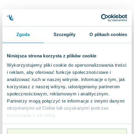
Joseph Murphy
Jan Sztaudynger
Aleksander Puszkin
Oscar Wilde
Zgoda
Szczegóły
O plikach cookies
Małgorzata Ohme
Maddie Ziegler
Leszek Czarnecki
Niniejsza strona korzysta z plików cookie
Joanna Racewicz
Wykorzystujemy pliki cookie do spersonalizowania treści
Maria Seweryn
i reklam, aby oferować funkcje społecznościowe i
Janina Zającówna
analizować ruch w naszej witrynie. Informacje o tym, jak
Eric Helms
korzystasz z naszej witryny, udostępniamy partnerom
Anna Prus (oprac.)
społecznościowym, reklamowym i analitycznym.
Nela Mała Reporterka
Partnerzy mogą połączyć te informacje z innymi danymi
Agnieszka Maciąg
otrzymanymi od Ciebie lub uzyskanymi podczas
Barbara Wrzesińska
korzystania z ich usług.
Terry Pratchett
Virginia Woolf