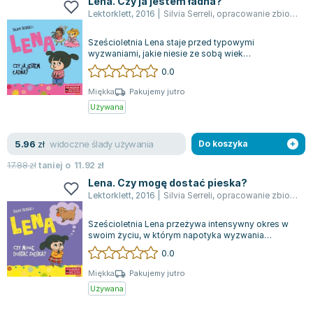
Lena. Czy ja jestem ładna?
Joseph Murphy
Lektorklett
,
2016
|
Silvia Serreli
,
opracowanie zbiorowe
Jan Sztaudynger
Sześcioletnia Lena staje przed typowymi
Aleksander Puszkin
wyzwaniami, jakie niesie ze sobą wiek
Oscar Wilde
przedszkolny. W tej serii książek młoda bohaterka
0.0
od...
Małgorzata Ohme
Miękka
Pakujemy jutro
Maddie Ziegler
Używana
Leszek Czarnecki
Joanna Racewicz
widoczne ślady używania
5.96
zł
Do koszyka
Maria Seweryn
17.88
zł
taniej o
11.92
zł
Janina Zającówna
Lena. Czy mogę dostać pieska?
Eric Helms
Lektorklett
,
2016
|
Silvia Serreli
,
opracowanie zbiorowe
Anna Prus (oprac.)
Sześcioletnia Lena przeżywa intensywny okres w
Nela Mała Reporterka
swoim życiu, w którym napotyka wyzwania
Agnieszka Maciąg
związane z emocjami typowymi dla jej wieku....
0.0
Barbara Wrzesińska
Miękka
Pakujemy jutro
Terry Pratchett
Używana
Virginia Woolf