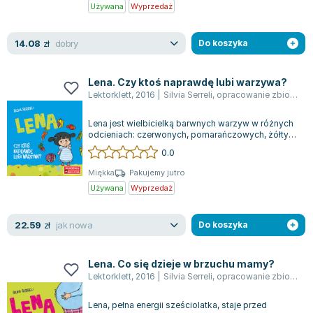
Książki: Psychologia, motywacja
Nauki historyczne - książki
Dan Brown
Używana
Wyprzedaż
Książki o naukach politycznych dla studentów
Bolesław Prus
Książki do nauk przyrodniczych dla studentów
Clive Cussler
dobry
14.08
zł
Do koszyka
Książki do nauk społecznych dla studentów
Wanda Chotomska
Książki do nauk ścisłych dla studentów
Józef Ignacy Kraszewski
Lena. Czy ktoś naprawdę lubi warzywa?
Prawo - książki dla studentów
Clive Staples Lewis
Lektorklett
,
2016
|
Silvia Serreli
,
opracowanie zbiorowe
Technologia żywności - książki
Martyna Wojciechowska
Lena jest wielbicielką barwnych warzyw w różnych
Zarządzanie i marketing - książki
Melissa De la Cruz
odcieniach: czerwonych, pomarańczowych, żółtych
Nauka języków obcych - książki
Blanka Lipińska
i zielonych. Ich kolorystyka napr...
0.0
Podręczniki dla nauczycieli - metodyka
Jaś Kapela
Miękka
Pakujemy jutro
Repetytoria, testy i materiały pomocnicze
Agatha Christie
Używana
Wyprzedaż
Witold Gadowski
Jan Pietrzak
jak nowa
22.59
zł
Do koszyka
Marcin Kowalczyk
Piotr Zychowicz
Lena. Co się dzieje w brzuchu mamy?
Joanna Jabłczyńska
Lektorklett
,
2016
|
Silvia Serreli
,
opracowanie zbiorowe
Piotr Kościelny
Lena, pełna energii sześciolatka, staje przed
Jan Piński