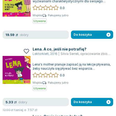
wyzwaniami charakterystycznymi dla swojego
Zygmunt Freud
wieku. Z entuzjazmem poznaje świat emocji...
0.0
Agata Passent
Miękka
Pakujemy jutro
Michel Moran
Używana
Maciej Orłoś
Jo Nesbo
dobry
19.59
zł
Do koszyka
Katarzyna Miller
Antoine de Saint Exupery
Lena. A co, jeśli nie potrafię?
Lew Tołstoj
Lektorklett
,
2016
|
Silvia Serreli
,
opracowanie zbiorowe
Mark Twain
Lena's mother planuje zapisać ją na lekcje pływania,
Marcin Meller
żeby nauczyła się pływać bez wsparcia
Paulina Młynarska
nadmuchiwanych rękawków. Wszyscy jej zn...
0.0
ks. Piotr Pawlukiewicz
Miękka
Pakujemy jutro
Jarosław Sokołowski
Używana
Piotr Latocha
Michael Scott
dobry
5.33
zł
Do koszyka
Piotr Semka
12.90
zł
taniej o
7.57
zł
Jarosław Iwaszkiewicz