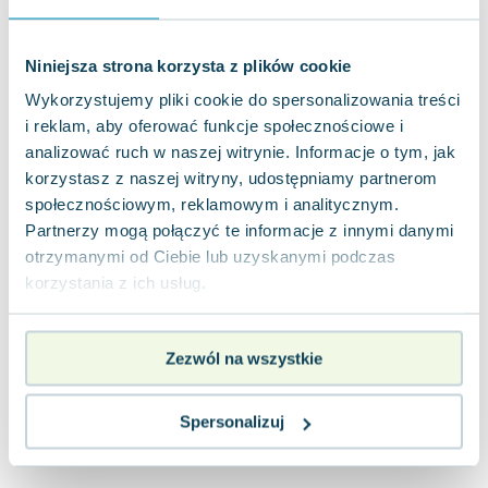
Miękka
Pakujemy jutro
Używana
Niniejsza strona korzysta z plików cookie
jak nowa
13.77
zł
Do koszyka
Wykorzystujemy pliki cookie do spersonalizowania treści
i reklam, aby oferować funkcje społecznościowe i
16.90
zł
taniej o
3.13
zł
analizować ruch w naszej witrynie. Informacje o tym, jak
korzystasz z naszej witryny, udostępniamy partnerom
społecznościowym, reklamowym i analitycznym.
Partnerzy mogą połączyć te informacje z innymi danymi
otrzymanymi od Ciebie lub uzyskanymi podczas
korzystania z ich usług.
Zezwól na wszystkie
Spersonalizuj