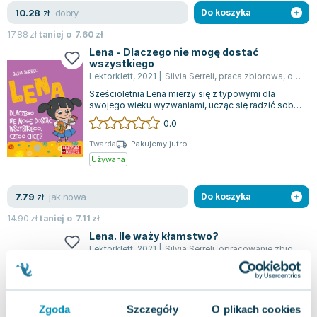
Lorraine Warren
dobry
10.28
zł
Do koszyka
Ajahn Brahm
17.88
zł
taniej o
7.60
zł
Lucinda Riley
Lena - Dlaczego nie mogę dostać
Jacek Walkiewicz
wszystkiego
Lektorklett
,
2021
|
Silvia Serreli
,
praca zbiorowa
,
opracowanie zbiorowe
Sześcioletnia Lena mierzy się z typowymi dla
swojego wieku wyzwaniami, ucząc się radzić sobie
z emocjami, które stopniowo odkrywa....
0.0
Twarda
Pakujemy jutro
Używana
jak nowa
7.79
zł
Do koszyka
14.90
zł
taniej o
7.11
zł
Lena. Ile waży kłamstwo?
Lektorklett
,
2021
|
Silvia Serreli
,
opracowanie zbiorowe
Lena po raz pierwszy w życiu postanowiła
powiedzieć nieprawdę. Ku jej zaskoczeniu, rodzice
bez trudu jej uwierzyli. Mimo tego, zam...
0.0
Zgoda
Szczegóły
O plikach cookies