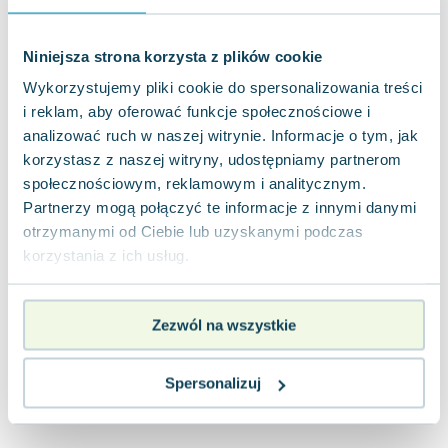
Joseph Murphy
Jan Sztaudynger
Niniejsza strona korzysta z plików cookie
Aleksander Puszkin
Wykorzystujemy pliki cookie do spersonalizowania treści
Oscar Wilde
i reklam, aby oferować funkcje społecznościowe i
Małgorzata Ohme
analizować ruch w naszej witrynie. Informacje o tym, jak
Maddie Ziegler
korzystasz z naszej witryny, udostępniamy partnerom
Leszek Czarnecki
społecznościowym, reklamowym i analitycznym.
Joanna Racewicz
Partnerzy mogą połączyć te informacje z innymi danymi
Maria Seweryn
otrzymanymi od Ciebie lub uzyskanymi podczas
Janina Zającówna
korzystania z ich usług.
Eric Helms
Anna Prus (oprac.)
Zezwól na wszystkie
Nela Mała Reporterka
Agnieszka Maciąg
Barbara Wrzesińska
Spersonalizuj
Terry Pratchett
Virginia Woolf