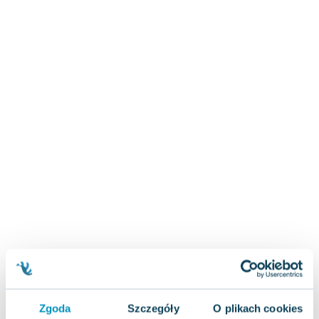
Zygmunt Freud
Agata Passent
Michel Moran
Maciej Orłoś
Jo Nesbo
Katarzyna Miller
Antoine de Saint Exupery
Lew Tołstoj
Mark Twain
Marcin Meller
Paulina Młynarska
ks. Piotr Pawlukiewicz
Jarosław Sokołowski
Piotr Latocha
Michael Scott
Piotr Semka
Zgoda
Szczegóły
O plikach cookies
Jarosław Iwaszkiewicz