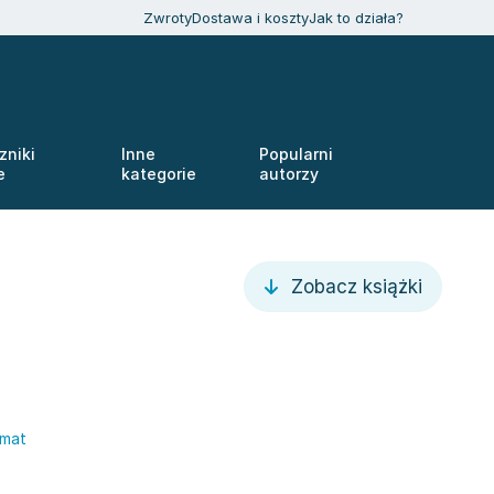
Zwroty
Dostawa i koszty
Jak to działa?
zniki
Inne
Popularni
e
kategorie
autorzy
Zobacz książki
amat