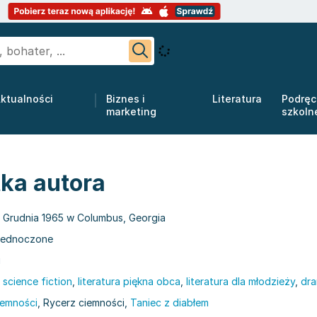
ktualności
Biznes i
Literatura
Podręc
marketing
szkoln
tka autora
1 Grudnia 1965 w Columbus, Georgia
jednoczone
i
,
science fiction
,
literatura piękna obca
,
literatura dla młodzieży
,
dr
iemności
, Rycerz ciemności,
Taniec z diabłem