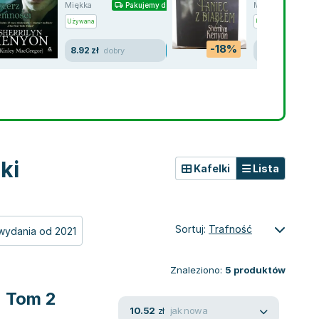
Miękka
Miękka
Pakujemy dzisiaj
Pa
Używana
Używana
-18%
8.92 zł
20.21 zł
dobry
ki
Kafelki
Lista
Sortuj:
Trafność
wydania od 2021
Znaleziono:
5
produktów
. Tom 2
jak nowa
10.52
zł