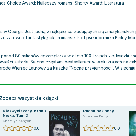
ds Choice Award: Najlepszy romans, Shorty Award: Literatura
us w Georgii. Jest jedną z najlepiej sprzedających się amerykańskic
 Pisze zarówno fantastykę jak i romanse. Pod pseudonimem Kinley Ma
 ponad 80 milionów egzemplarzy w około 100 krajach. Jej książki zna
wieści autorki. Są one częstymi bestsellerami w wielu krajach na c
grodę Wieniec Laurowy za książkę “Nocne przyjemności”. W siedm
Zobacz wszystkie książki
Niezwyciężony. Kroniki
Pocałunek nocy
Nicka. Tom 2
Sherrilyn Kenyon
Sherrilyn Kenyon
0.0
0.0