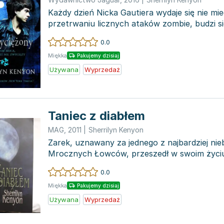
Każdy dzień Nicka Gautiera wydaje się nie mi
przetrwaniu licznych ataków zombie, budzi si
rzeczywistości pełn...
0.0
Miękka
Pakujemy dzisiaj
Używana
Wyprzedaż
Taniec z diabłem
MAG
,
2011
|
Sherrilyn Kenyon
Zarek, uznawany za jednego z najbardziej ni
Mrocznych Łowców, przeszedł w swoim życiu
chwil. Jako niew...
0.0
Miękka
Pakujemy dzisiaj
Używana
Wyprzedaż