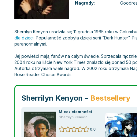
Nagrody:
Goodrea
Sherrilyn Kenyon urodziła się 11 grudnia 1965 roku w Columb
dla dzieci
. Popularność zdobyła dzięki serii “Dark Hunter”.
paranormalnymi.
Jej powieści mają fanów na całym świecie. Sprzedała łącznie
2004 roku na liście New York Times znalazło się ponad 50 po
Autorka otrzymała wiele nagród. W 2002 roku otrzymała Na
Rose Reader Choice Awards.
Sherrilyn Kenyon -
Bestsellery
Miecz ciemności
Sherrilyn Kenyon
0.0