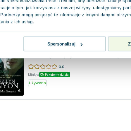
do spersonalizowania treści i reklam, aby oferować funkcje sp
Używana
Wyprzedaż
ormacje o tym, jak korzystasz z naszej witryny, udostępniamy p
Partnerzy mogą połączyć te informacje z innymi danymi otrzym
nia z ich usług.
Rycerz ciemności
Amber
,
2011
|
Sherrilyn Kenyon
,
Kinley MacGregor
Spersonalizuj
Z
Mężczyzna, w którego żyłach płynie mieszank
ciemności, odnajduje uczucie w kobiecie, któ
jego zgubą n...
0.0
Miękka
Pakujemy dzisiaj
Używana