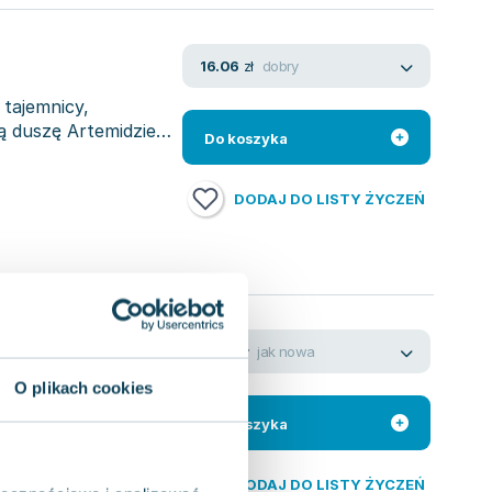
dobry
16.06
zł
 tajemnicy,
ą duszę Artemidzie
Do koszyka
DODAJ DO LISTY ŻYCZEŃ
jak nowa
5.40
zł
O plikach cookies
ienia, gotów jest
i dla wyjątkowej
Do koszyka
DODAJ DO LISTY ŻYCZEŃ