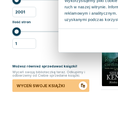
Wykorzystujemy pliki cookie 
ruch w naszej witrynie. Inf
reklamowym i analitycznym. 
uzyskanymi podczas korzysta
Ilość stron
Możesz również sprzedawać ksiązki!
Wyceń swoją biblioteczkę teraz. Odkupimy i
odbierzemy od Ciebie sprzedane książki.
WYCEŃ SWOJE KSIĄŻKI