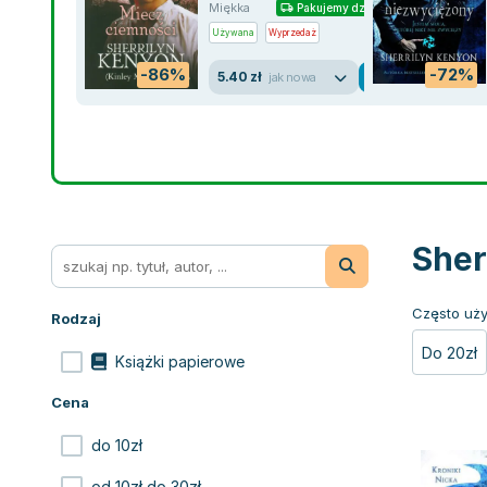
Miękka
Pakujemy dzisiaj
Używana
Wyprzedaż
-86%
-72%
5.40 zł
jak nowa
Sher
Często uży
Rodzaj
Do 20zł
Książki papierowe
Cena
do 10zł
od 10zł do 30zł