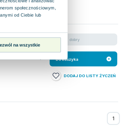
ołecznościowe i analizować
artnerom społecznościowym,
anymi od Ciebie lub
dobry
8.92
zł
ezwól na wszystkie
a światła i
ra może okazać się
Do koszyka
DODAJ DO LISTY ŻYCZEŃ