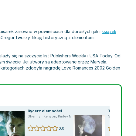
h pisarek zarówno w powieściach dla dorosłych jak i
książek
cGregor tworzy fikcję historyczną z elementami
lazły się na szczycie list Publishers Weekly i USA Today. Od
ałym świecie. Jej utwory są adaptowane przez Marvela.
iu kategoriach zdobyła nagrodę Love Romances 2002 Golden
Rycerz ciemności
Taniec z diab
Sherrilyn Kenyon
,
Kinley MacGregor
Sherrilyn Kenyo
0.0