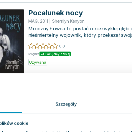
Pocałunek nocy
MAG
,
2011
|
Sherrilyn Kenyon
Mroczny Łowca to postać o niezwykłej głębi i
nieśmiertelny wojownik, który przekazał swoj
w ramach uk...
0.0
Miękka
Pakujemy dzisiaj
Używana
Miecz ciemności
Amber
,
2011
|
Sherrilyn Kenyon
Szczegóły
Nieśmiertelny, znany z serca o twardości kam
zrezygnować ze swojej ciemnej rzeczywistośc
kobiety,...
0.0
 plików cookie
Miękka
Pakujemy dzisiaj