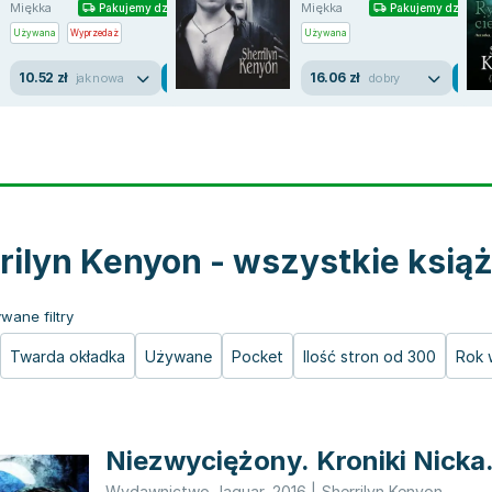
Miękka
Miękka
Pakujemy dzisiaj
Pakujemy dzisiaj
Używana
Wyprzedaż
Używana
10.52 zł
16.06 zł
jak nowa
dobry
rilyn Kenyon - wszystkie książ
wane filtry
Twarda okładka
Używane
Pocket
Ilość stron od 300
Rok 
Niezwyciężony. Kroniki Nicka
Wydawnictwo Jaguar
,
2016
|
Sherrilyn Kenyon