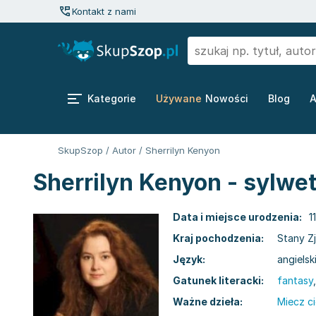
Kontakt z nami
Kategorie
Używane
Nowości
Blog
A
SkupSzop
/
Autor
/
Sherrilyn Kenyon
Sherrilyn Kenyon - sylwe
Data i miejsce urodzenia:
1
Kraj pochodzenia:
Stany Z
Język:
angielsk
Gatunek literacki:
fantasy
Ważne dzieła:
Miecz c