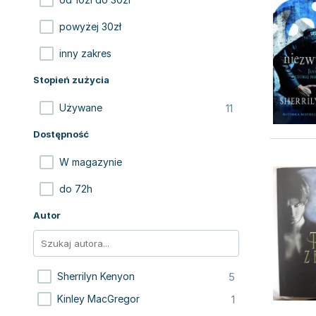
powyżej 30zł
inny zakres
Stopień zużycia
11
Używane
Dostępność
W magazynie
do 72h
Autor
5
Sherrilyn Kenyon
1
Kinley MacGregor