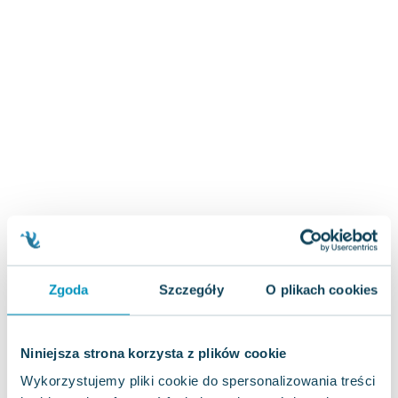
Zygmunt Freud
Agata Passent
Michel Moran
Maciej Orłoś
Jo Nesbo
Katarzyna Miller
Antoine de Saint Exupery
Lew Tołstoj
Mark Twain
Marcin Meller
Paulina Młynarska
ks. Piotr Pawlukiewicz
Zgoda
Szczegóły
O plikach cookies
Jarosław Sokołowski
Piotr Latocha
Michael Scott
Niniejsza strona korzysta z plików cookie
Piotr Semka
Wykorzystujemy pliki cookie do spersonalizowania treści
Jarosław Iwaszkiewicz