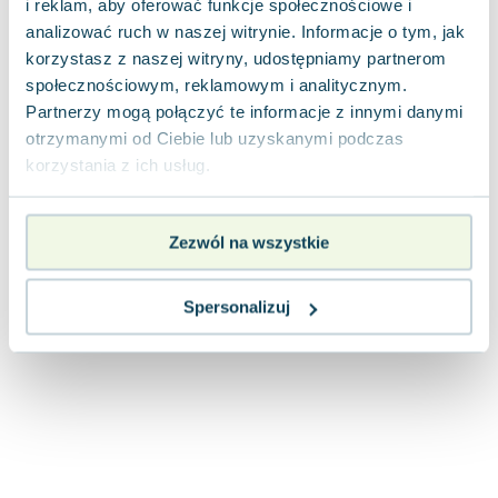
i reklam, aby oferować funkcje społecznościowe i
Joseph Murphy
analizować ruch w naszej witrynie. Informacje o tym, jak
Jan Sztaudynger
korzystasz z naszej witryny, udostępniamy partnerom
Aleksander Puszkin
społecznościowym, reklamowym i analitycznym.
Oscar Wilde
Partnerzy mogą połączyć te informacje z innymi danymi
Małgorzata Ohme
otrzymanymi od Ciebie lub uzyskanymi podczas
Maddie Ziegler
korzystania z ich usług.
Leszek Czarnecki
Joanna Racewicz
Zezwól na wszystkie
Maria Seweryn
Janina Zającówna
Eric Helms
Spersonalizuj
Anna Prus (oprac.)
Nela Mała Reporterka
Agnieszka Maciąg
Barbara Wrzesińska
Terry Pratchett
Virginia Woolf