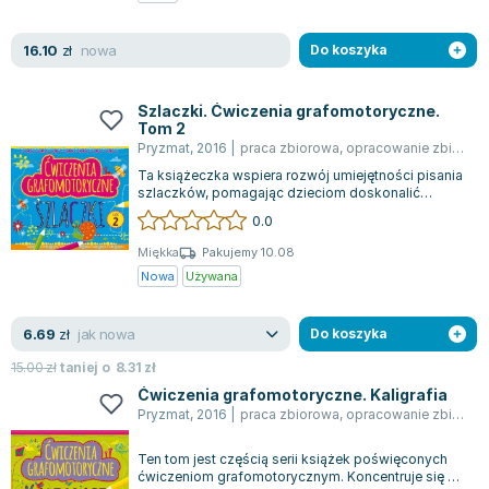
Zygmunt Freud
nowa
16.10
Agata Passent
zł
Do koszyka
Michel Moran
Maciej Orłoś
Szlaczki. Ćwiczenia grafomotoryczne.
Tom 2
Jo Nesbo
Pryzmat
,
2016
|
praca zbiorowa
,
opracowanie zbiorowe
Katarzyna Miller
Ta książeczka wspiera rozwój umiejętności pisania
Antoine de Saint Exupery
szlaczków, pomagając dzieciom doskonalić
precyzję motoryki małej oraz koordynacj...
0.0
Lew Tołstoj
Mark Twain
Miękka
Pakujemy 10.08
Nowa
Używana
Marcin Meller
Paulina Młynarska
jak nowa
6.69
ks. Piotr Pawlukiewicz
zł
Do koszyka
Jarosław Sokołowski
15.00
zł
taniej o
8.31
zł
Piotr Latocha
Ćwiczenia grafomotoryczne. Kaligrafia
Pryzmat
,
2016
|
praca zbiorowa
,
opracowanie zbiorowe
Michael Scott
Piotr Semka
Ten tom jest częścią serii książek poświęconych
Jarosław Iwaszkiewicz
ćwiczeniom grafomotorycznym. Koncentruje się na