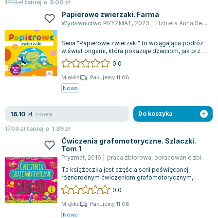
Książki: Psychologia, motywacja
Nauki historyczne - książki
Dan Brown
17.13
zł
taniej o
9.00
zł
Książki o naukach politycznych dla studentów
Bolesław Prus
Papierowe zwierzaki. Farma
Wydawnictwo PRYZMAT
,
2023
|
Elżbieta Anna Sekuła
,
Książki do nauk przyrodniczych dla studentów
Clive Cussler
Książki do nauk społecznych dla studentów
Wanda Chotomska
Seria "Papierowe zwierzaki" to wciągająca podróż
Książki do nauk ścisłych dla studentów
Józef Ignacy Kraszewski
w świat origami, która pokazuje dzieciom, jak przy
użyciu papieru można stworzyć...
0.0
Prawo - książki dla studentów
Clive Staples Lewis
Technologia żywności - książki
Martyna Wojciechowska
Miękka
Pakujemy 11.08
Nowa
Zarządzanie i marketing - książki
Melissa De la Cruz
Nauka języków obcych - książki
Blanka Lipińska
nowa
16.10
Podręczniki dla nauczycieli - metodyka
Jaś Kapela
zł
Do koszyka
Repetytoria, testy i materiały pomocnicze
Agatha Christie
17.99
zł
taniej o
1.89
zł
Witold Gadowski
Ćwiczenia grafomotoryczne. Szlaczki.
Tom 1
Jan Pietrzak
Pryzmat
,
2016
|
praca zbiorowa
,
opracowanie zbiorowe
Marcin Kowalczyk
Ta książeczka jest częścią serii poświęconej
Piotr Zychowicz
różnorodnym ćwiczeniom grafomotorycznym,
stworzonym w celu rozwoju precyzyjnych ruchó...
0.0
Joanna Jabłczyńska
Piotr Kościelny
Miękka
Pakujemy 11.08
Nowa
Jan Piński