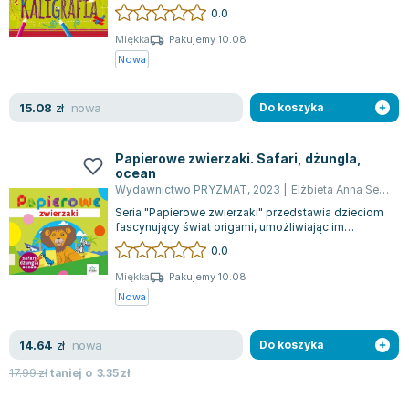
rozwijaniu precyzyjnych ruchów dło...
0.0
Joseph Murphy
Jan Sztaudynger
Miękka
Pakujemy 10.08
Nowa
Aleksander Puszkin
Oscar Wilde
nowa
15.08
Małgorzata Ohme
zł
Do koszyka
Maddie Ziegler
Leszek Czarnecki
Papierowe zwierzaki. Safari, dżungla,
ocean
Joanna Racewicz
Wydawnictwo PRYZMAT
,
2023
|
Elżbieta Anna Sekuła
,
Maria Seweryn
Seria "Papierowe zwierzaki" przedstawia dzieciom
Janina Zającówna
fascynujący świat origami, umożliwiając im
tworzenie różnorodnych zwierząt - zaró...
0.0
Eric Helms
Anna Prus (oprac.)
Miękka
Pakujemy 10.08
Nowa
Nela Mała Reporterka
Agnieszka Maciąg
nowa
14.64
Barbara Wrzesińska
zł
Do koszyka
Terry Pratchett
17.99
zł
taniej o
3.35
zł
Virginia Woolf