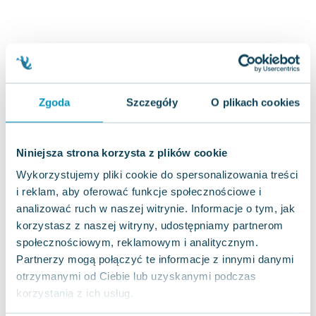
Joseph Murphy
Jan Sztaudynger
Aleksander Puszkin
Oscar Wilde
Małgorzata Ohme
Maddie Ziegler
Zgoda
Szczegóły
O plikach cookies
Leszek Czarnecki
Joanna Racewicz
Niniejsza strona korzysta z plików cookie
Maria Seweryn
Wykorzystujemy pliki cookie do spersonalizowania treści
Janina Zającówna
i reklam, aby oferować funkcje społecznościowe i
Eric Helms
analizować ruch w naszej witrynie. Informacje o tym, jak
Anna Prus (oprac.)
korzystasz z naszej witryny, udostępniamy partnerom
Nela Mała Reporterka
społecznościowym, reklamowym i analitycznym.
Agnieszka Maciąg
Partnerzy mogą połączyć te informacje z innymi danymi
Barbara Wrzesińska
otrzymanymi od Ciebie lub uzyskanymi podczas
Terry Pratchett
korzystania z ich usług.
Virginia Woolf