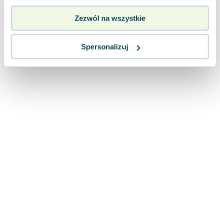
Lorraine Warren
Ajahn Brahm
Zezwól na wszystkie
Lucinda Riley
Jacek Walkiewicz
Spersonalizuj