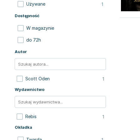
1
Używane
Dostępność
W magazynie
do 72h
Autor
1
Scott Oden
Wydawnictwo
1
Rebis
Okładka
1
Twarda