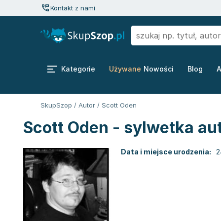
Kontakt z nami
Kategorie
Używane
Nowości
Blog
A
SkupSzop
/
Autor
/
Scott Oden
Scott Oden - sylwetka au
Data i miejsce urodzenia:
2