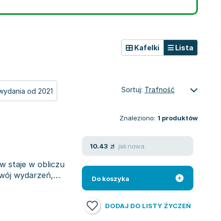
Kafelki
Lista
Sortuj:
Trafność
wydania od 2021
Znaleziono:
1
produktów
jak nowa
10.43
zł
w staje w obliczu
wój wydarzeń,
Do koszyka
DODAJ DO LISTY ŻYCZEŃ