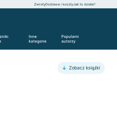
Zwroty
Dostawa i koszty
Jak to działa?
zniki
Inne
Popularni
e
kategorie
autorzy
Zobacz książki