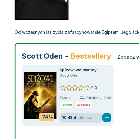
Od wczesnych lat życia zafascynował się Egiptem. Jego ście
Scott Oden -
Bestsellery
Zobacz w
Spiżowi wojownicy
Scott Oden
0.0
Twarda
Pakujemy 10.08
Używana
Wyprzedaż
-74%
10.43 zł
jak nowa