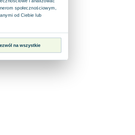
ołecznościowe i analizować
artnerom społecznościowym,
anymi od Ciebie lub
ezwól na wszystkie