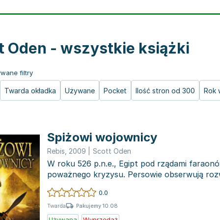
t Oden - wszystkie książki
wane filtry
Twarda okładka
Używane
Pocket
Ilość stron od 300
Rok 
Spiżowi wojownicy
Rebis
,
2009
|
Scott Oden
W roku 526 p.n.e., Egipt pod rządami faraonó
poważnego kryzysu. Persowie obserwują roz
czekając na o...
0.0
Pakujemy 10.08
Twarda
Używana
Wyprzedaż