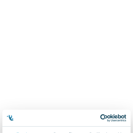
Zygmunt Freud
Agata Passent
Michel Moran
Maciej Orłoś
Jo Nesbo
Katarzyna Miller
Antoine de Saint Exupery
Lew Tołstoj
Mark Twain
Marcin Meller
Paulina Młynarska
ks. Piotr Pawlukiewicz
Jarosław Sokołowski
Piotr Latocha
Michael Scott
Piotr Semka
Jarosław Iwaszkiewicz