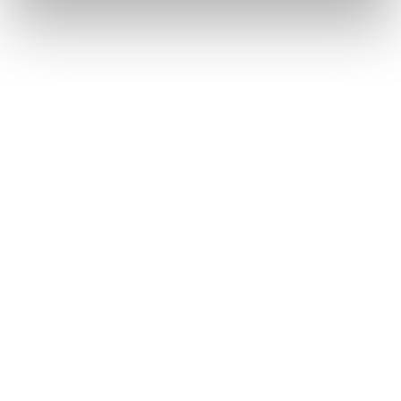
Lorraine Warren
Ajahn Brahm
Lucinda Riley
Jacek Walkiewicz