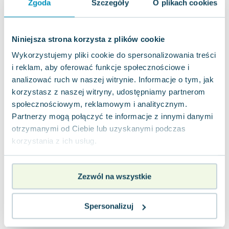
Zgoda
Szczegóły
O plikach cookies
Joseph Murphy
Jan Sztaudynger
Aleksander Puszkin
Niniejsza strona korzysta z plików cookie
Oscar Wilde
Wykorzystujemy pliki cookie do spersonalizowania treści
Małgorzata Ohme
i reklam, aby oferować funkcje społecznościowe i
Maddie Ziegler
analizować ruch w naszej witrynie. Informacje o tym, jak
Leszek Czarnecki
korzystasz z naszej witryny, udostępniamy partnerom
Joanna Racewicz
społecznościowym, reklamowym i analitycznym.
Maria Seweryn
Partnerzy mogą połączyć te informacje z innymi danymi
Janina Zającówna
otrzymanymi od Ciebie lub uzyskanymi podczas
Eric Helms
korzystania z ich usług.
Anna Prus (oprac.)
Nela Mała Reporterka
Zezwól na wszystkie
Agnieszka Maciąg
Barbara Wrzesińska
Spersonalizuj
Terry Pratchett
Virginia Woolf