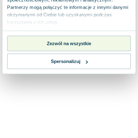
Joseph Murphy
Partnerzy mogą połączyć te informacje z innymi danymi
Jan Sztaudynger
otrzymanymi od Ciebie lub uzyskanymi podczas
Aleksander Puszkin
korzystania z ich usług.
Oscar Wilde
Małgorzata Ohme
Zezwól na wszystkie
Maddie Ziegler
Leszek Czarnecki
Joanna Racewicz
Spersonalizuj
Maria Seweryn
Janina Zającówna
Eric Helms
Anna Prus (oprac.)
Nela Mała Reporterka
Agnieszka Maciąg
Barbara Wrzesińska
Terry Pratchett
Virginia Woolf