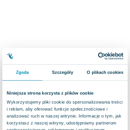
Zygmunt Freud
Agata Passent
Michel Moran
Maciej Orłoś
Jo Nesbo
Katarzyna Miller
Antoine de Saint Exupery
Lew Tołstoj
Mark Twain
Zgoda
Szczegóły
O plikach cookies
Marcin Meller
Paulina Młynarska
ks. Piotr Pawlukiewicz
Niniejsza strona korzysta z plików cookie
Jarosław Sokołowski
Wykorzystujemy pliki cookie do spersonalizowania treści
Piotr Latocha
i reklam, aby oferować funkcje społecznościowe i
Michael Scott
analizować ruch w naszej witrynie. Informacje o tym, jak
Piotr Semka
korzystasz z naszej witryny, udostępniamy partnerom
Jarosław Iwaszkiewicz
społecznościowym, reklamowym i analitycznym.