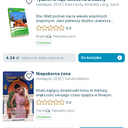
Książki: Psychologia, motywacja
Nauki historyczne - książki
Dan Brown
Harlequin
,
2010
|
Kate Hardy
,
Kimberly Lang
,
Sandra Marton
Książki o naukach politycznych dla studentów
Bolesław Prus
Książki do nauk przyrodniczych dla studentów
Clive Cussler
Ella i Matt poznali się na weselu wspólnych
znajomych. Jako pierwszy drużba i pierwsza
Książki do nauk społecznych dla studentów
Wanda Chotomska
druhna tak dobrze bawili się tego wieczoru,...
0.0
Książki do nauk ścisłych dla studentów
Józef Ignacy Kraszewski
Miękka
Pakujemy jutro
Prawo - książki dla studentów
Clive Staples Lewis
Używana
Technologia żywności - książki
Martyna Wojciechowska
Zarządzanie i marketing - książki
Melissa De la Cruz
widoczne ślady używania
4.34
zł
Do koszyka
Nauka języków obcych - książki
Blanka Lipińska
Podręczniki dla nauczycieli - metodyka
Jaś Kapela
Niepokorna żona
Repetytoria, testy i materiały pomocnicze
Agatha Christie
Harlequin
,
2010
|
Sandra Marton
Witold Gadowski
Jan Pietrzak
Khalil, będący dziedzicem tronu Al Ankhary,
większość swojego czasu spędza w Nowym
Marcin Kowalczyk
Jorku, gdzie prowadzi firmę. Niespodziewanie ot...
0.0
Piotr Zychowicz
Papier
Pakujemy jutro
Joanna Jabłczyńska
Używana
Piotr Kościelny
Jan Piński