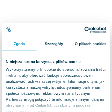
Joseph Murphy
Jan Sztaudynger
Aleksander Puszkin
Oscar Wilde
Małgorzata Ohme
Maddie Ziegler
Leszek Czarnecki
Zgoda
Szczegóły
O plikach cookies
Joanna Racewicz
Maria Seweryn
Niniejsza strona korzysta z plików cookie
Janina Zającówna
Eric Helms
Wykorzystujemy pliki cookie do spersonalizowania treści
Anna Prus (oprac.)
i reklam, aby oferować funkcje społecznościowe i
analizować ruch w naszej witrynie. Informacje o tym, jak
Nela Mała Reporterka
korzystasz z naszej witryny, udostępniamy partnerom
Agnieszka Maciąg
społecznościowym, reklamowym i analitycznym.
Barbara Wrzesińska
Partnerzy mogą połączyć te informacje z innymi danymi
Terry Pratchett
otrzymanymi od Ciebie lub uzyskanymi podczas
Virginia Woolf
korzystania z ich usług.