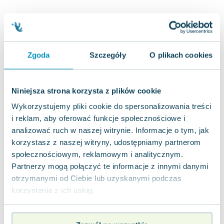
Joseph Murphy
Jan Sztaudynger
Aleksander Puszkin
Oscar Wilde
Zgoda
Szczegóły
O plikach cookies
Małgorzata Ohme
Maddie Ziegler
Leszek Czarnecki
Niniejsza strona korzysta z plików cookie
Joanna Racewicz
Wykorzystujemy pliki cookie do spersonalizowania treści
Maria Seweryn
i reklam, aby oferować funkcje społecznościowe i
Janina Zającówna
analizować ruch w naszej witrynie. Informacje o tym, jak
Eric Helms
korzystasz z naszej witryny, udostępniamy partnerom
Anna Prus (oprac.)
społecznościowym, reklamowym i analitycznym.
Nela Mała Reporterka
Partnerzy mogą połączyć te informacje z innymi danymi
Agnieszka Maciąg
otrzymanymi od Ciebie lub uzyskanymi podczas
Barbara Wrzesińska
korzystania z ich usług.
Terry Pratchett
Virginia Woolf