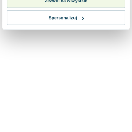
Zezwól na wszystkie
Lorraine Warren
Ajahn Brahm
Spersonalizuj
Lucinda Riley
Jacek Walkiewicz