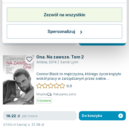
ukojenie. Nazywam się Liam Wyatt. Wraz z moim
bratem, Oliverem, prowadzimy zna...
0.0
Zezwól na wszystkie
Miękka
Pakujemy 10.08
Nowa
Spersonalizuj
nowa
46.28
zł
Do koszyka
Ona. Na zawsze. Tom 2
Amber
,
2014
|
Sandi Lynn
Connor Black to mężczyzna, którego życie krążyło
wokół pracy w zarządzanym przez siebie
konsorcjum oraz przelotnych znajomości z k...
0.0
Miękka
Pakujemy jutro
Używana
jak nowa
16.22
zł
Do koszyka
37.80
zł
taniej o
21.58
zł