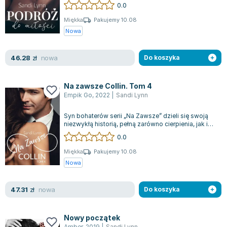
Emerson James, pełna życia i mająca w sobie...
0.0
Miękka
Pakujemy 10.08
Nowa
nowa
46.28
zł
Do koszyka
Na zawsze Collin. Tom 4
Empik Go
,
2022
|
Sandi Lynn
Syn bohaterów serii „Na Zawsze” dzieli się swoją
niezwykłą historią, pełną zarówno cierpienia, jak i
miłości. Collin Black, potome...
0.0
Miękka
Pakujemy 10.08
Nowa
nowa
47.31
zł
Do koszyka
Nowy początek
Amber
,
2019
|
Sandi Lynn