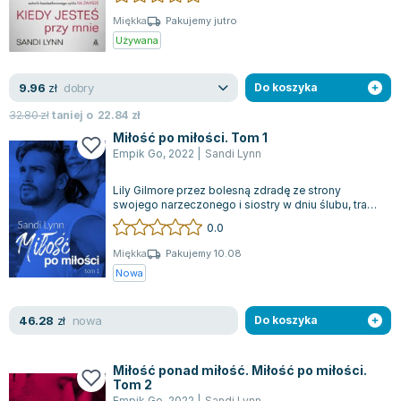
Miękka
Pakujemy jutro
Używana
dobry
9.96
zł
Do koszyka
32.80
zł
taniej o
22.84
zł
Miłość po miłości. Tom 1
Empik Go
,
2022
|
Sandi Lynn
Lily Gilmore przez bolesną zdradę ze strony
swojego narzeczonego i siostry w dniu ślubu, traci
nadzieję na prawdziwą miłość. Boryk...
0.0
Miękka
Pakujemy 10.08
Nowa
nowa
46.28
zł
Do koszyka
Miłość ponad miłość. Miłość po miłości.
Tom 2
Empik Go
,
2022
|
Sandi Lynn