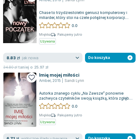
Chase to trzydziestoletni geniusz komputerowy i
miliarder, który stoi na czele potężnej korporacji
technologicznej. Jego życie peł...
0.0
Miękka
Pakujemy jutro
Używana
jak nowa
8.83
zł
Do koszyka
34.80
zł
taniej o
25.97
zł
Imię mojej miłości
Amber
,
2015
|
Sandi Lynn
Autorka znanego cyklu „Na Zawsze” ponownie
zachwyca czytelników swoją książką, która zgłębia
tematykę zdrady i samotności. Główna...
0.0
Miękka
Pakujemy jutro
Używana
widoczne ślady używania
6.71
zł
Do koszyka