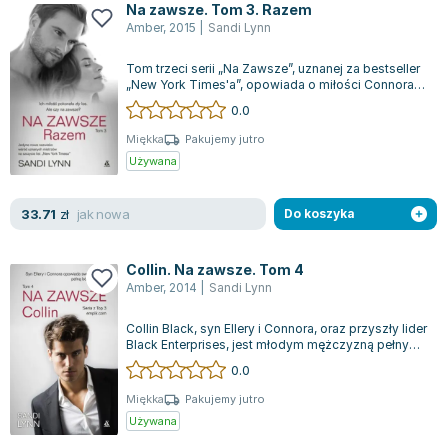
Na zawsze. Tom 3. Razem
Amber
,
2015
|
Sandi Lynn
Tom trzeci serii „Na Zawsze”, uznanej za bestseller
„New York Times'a”, opowiada o miłości Connora i
Ellery, która przezwyciężyła...
0.0
Miękka
Pakujemy jutro
Używana
jak nowa
33.71
zł
Do koszyka
Collin. Na zawsze. Tom 4
Amber
,
2014
|
Sandi Lynn
Collin Black, syn Ellery i Connora, oraz przyszły lider
Black Enterprises, jest młodym mężczyzną pełnym
pasji i energii. W wieku d...
0.0
Miękka
Pakujemy jutro
Używana