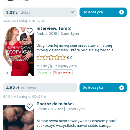
dobry
3.28
zł
Do koszyka
34.80
zł
taniej o
31.52
zł
Interview. Tom 2
Amber
,
2019
|
Sandi Lynn
Drugi tom tej nowej serii przedstawia historię
młodej dziennikarki, która podjęła się zadania
przeprowadzenia wywiadów z dwoma prz...
0.0
Miękka
Pakujemy jutro
Używana
Wyprzedaż
jak nowa
4.52
zł
Do koszyka
44.99
zł
taniej o
40.47
zł
Podróż do miłości
Empik Go
,
2022
|
Sandi Lynn
Miłość bywa nieprzewidywalna i czasem potrafi
zaskoczyć wszystkich, nawet siebie samą.