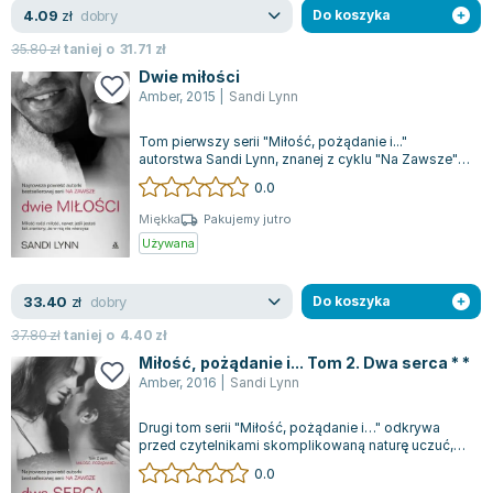
dobry
4.09
zł
Do koszyka
Zygmunt Freud
35.80
zł
taniej o
31.71
zł
Agata Passent
Dwie miłości
Michel Moran
Amber
,
2015
|
Sandi Lynn
Maciej Orłoś
Jo Nesbo
Tom pierwszy serii "Miłość, pożądanie i..."
autorstwa Sandi Lynn, znanej z cyklu "Na Zawsze",
Katarzyna Miller
wprowadza nas w emocjonujący świat,...
0.0
Antoine de Saint Exupery
Miękka
Pakujemy jutro
Lew Tołstoj
Używana
Mark Twain
Marcin Meller
dobry
33.40
zł
Do koszyka
Paulina Młynarska
37.80
zł
taniej o
4.40
zł
ks. Piotr Pawlukiewicz
Miłość, pożądanie i... Tom 2. Dwa serca * *
Jarosław Sokołowski
Amber
,
2016
|
Sandi Lynn
Piotr Latocha
Michael Scott
Drugi tom serii "Miłość, pożądanie i…" odkrywa
przed czytelnikami skomplikowaną naturę uczuć,
Piotr Semka
które mogą zarówno ranić, jak i przy...
0.0
Jarosław Iwaszkiewicz