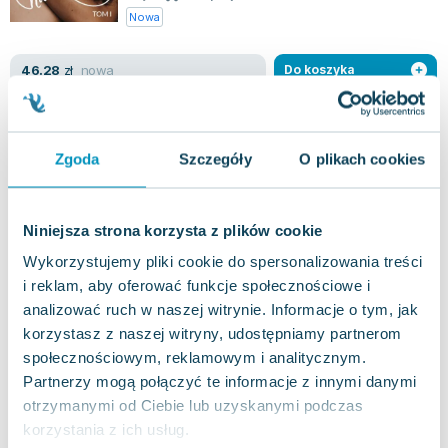
Nowa
nowa
46.28
zł
Do koszyka
Imię mojej miłości
Empik Go
,
2022
|
Sandi Lynn
Zgoda
Szczegóły
O plikach cookies
Zdrada i samotność to uczucia dobrze jej znane.
Czy nowa znajomość z charyzmatycznym
milionerem nauczy ją na nowo ufać, czy może z...
0.0
Niniejsza strona korzysta z plików cookie
Miękka
Pakujemy 10.08
Wykorzystujemy pliki cookie do spersonalizowania treści
Nowa
i reklam, aby oferować funkcje społecznościowe i
analizować ruch w naszej witrynie. Informacje o tym, jak
nowa
46.28
zł
Do koszyka
korzystasz z naszej witryny, udostępniamy partnerom
społecznościowym, reklamowym i analitycznym.
Partnerzy mogą połączyć te informacje z innymi danymi
Dwa serca. Dwie miłości. Tom 2
Empik Go
,
2022
|
Sandi Lynn
otrzymanymi od Ciebie lub uzyskanymi podczas
korzystania z ich usług.
Istnieje miłość, która rani, i taka, która przynosi