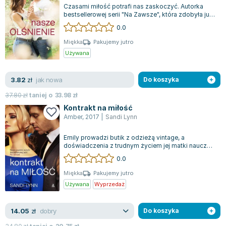
Lorraine Warren
Czasami miłość potrafi nas zaskoczyć. Autorka
bestsellerowej serii "Na Zawsze", która zdobyła już
Ajahn Brahm
ponad 700 000 czytelników na cał...
0.0
Lucinda Riley
Miękka
Pakujemy jutro
Jacek Walkiewicz
Używana
jak nowa
3.82
zł
Do koszyka
37.80
zł
taniej o
33.98
zł
Kontrakt na miłość
Amber
,
2017
|
Sandi Lynn
Emily prowadzi butik z odzieżą vintage, a
doświadczenia z trudnym życiem jej matki nauczyły
ją, że idea "długo i szczęśliwie" to m...
0.0
Miękka
Pakujemy jutro
Używana
Wyprzedaż
dobry
14.05
zł
Do koszyka