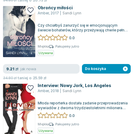
34.80
zł
taniej o
20.75
zł
Obrońcy miłości
Amber
,
2017
|
Sandi Lynn
Czy chciałbyś zanurzyć się w emocjonującym
świecie bohaterów, którzy przeżywają chwile pełne
intensywnych uczuć? "Obrońcy miłości"...
0.0
Miękka
Pakujemy jutro
Używana
jak nowa
9.21
zł
Do koszyka
34.80
zł
taniej o
25.59
zł
Interview: Nowy Jork, Los Angeles
Amber
,
2018
|
Sandi Lynn
Młoda reporterka dostała zadanie przeprowadzenia
wywiadów z dwoma trzydziestoletnimi milionerami
z Nowego Jorku i Los Angeles, by...
0.0
Miękka
Pakujemy jutro
Używana