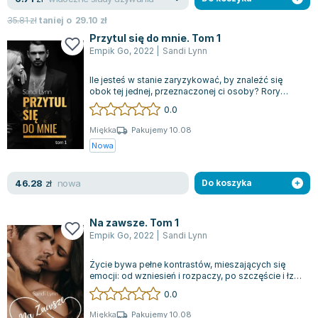
35.81
zł
taniej o
29.10
zł
Przytul się do mnie. Tom 1
Empik Go
,
2022
|
Sandi Lynn
Ile jesteś w stanie zaryzykować, by znaleźć się
obok tej jednej, przeznaczonej ci osoby? Rory
Sinclair nigdy tego nie pojęła, aż d...
0.0
Miękka
Pakujemy 10.08
Nowa
nowa
46.28
zł
Do koszyka
Na zawsze. Tom 1
Empik Go
,
2022
|
Sandi Lynn
Życie bywa pełne kontrastów, mieszających się
emocji: od wzniesień i rozpaczy, po szczęście i łzy,
balansując między istnieniem a...
0.0
Miękka
Pakujemy 10.08