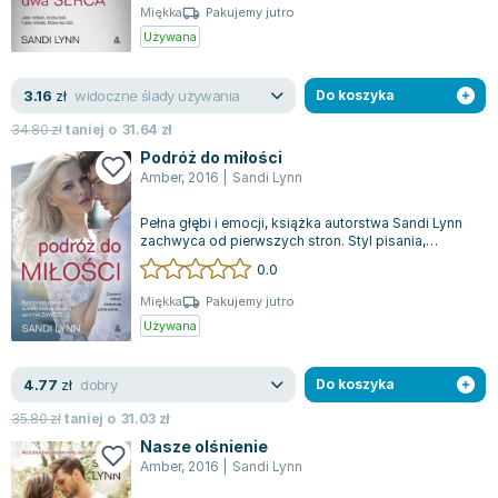
Miękka
Pakujemy jutro
Joseph Murphy
Używana
Jan Sztaudynger
Aleksander Puszkin
widoczne ślady używania
3.16
zł
Do koszyka
Oscar Wilde
34.80
zł
taniej o
31.64
zł
Małgorzata Ohme
Podróż do miłości
Maddie Ziegler
Amber
,
2016
|
Sandi Lynn
Leszek Czarnecki
Joanna Racewicz
Pełna głębi i emocji, książka autorstwa Sandi Lynn
zachwyca od pierwszych stron. Styl pisania,
Maria Seweryn
charakterystyczny dla tej autorki,...
0.0
Janina Zającówna
Miękka
Pakujemy jutro
Eric Helms
Używana
Anna Prus (oprac.)
Nela Mała Reporterka
dobry
4.77
zł
Do koszyka
Agnieszka Maciąg
35.80
zł
taniej o
31.03
zł
Barbara Wrzesińska
Nasze olśnienie
Terry Pratchett
Amber
,
2016
|
Sandi Lynn
Virginia Woolf