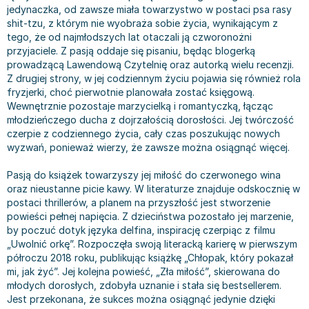
jedynaczka, od zawsze miała towarzystwo w postaci psa rasy
Bajki wiersze
Książki: finanse, księgowość, bankowość
Książki: pamiętniki, dzienniki i listy
Liceum i technikum
Książki o sportowcach
Julian Tuwim
shit-tzu, z którym nie wyobraża sobie życia, wynikającym z
Do kolorowania i naklejania
Książki o gospodarce
Wywiady, wspomnienia - książki
Podręczniki do 1 klasy liceum i technikum
Książki: Turystyka i podróże
Bracia Grimm
tego, że od najmłodszych lat otaczali ją czworonożni
Kontrastowe obrazki
Inne
Komiksy
Podręczniki do 2 klasy liceum i technikum
Albumy krajoznawcze
Stephen King
przyjaciele. Z pasją oddaje się pisaniu, będąc blogerką
prowadzącą Lawendową Czytelnię oraz autorką wielu recenzji.
Kreatywne / Aktywizujące
Książki o marketingu
Komiksy dla dorosłych
Podręczniki do 3 klasy liceum i technikum
Albumy krajoznawcze - Polska
Tanya Valko
Z drugiej strony, w jej codziennym życiu pojawia się również rola
Poznawanie świata
Książki o zarządzaniu
Komiksy dla dzieci
Podręczniki do klasy 4 liceum i technikum
Albumy krajoznawcze - Świat
Lauren Kate
fryzjerki, choć pierwotnie planowała zostać księgową.
Podręczniki szkolne
Historia - książki
Komiksy dla młodzieży
Podręczniki do szkoły zawodowej
Atlasy
Jan Brzechwa
Wewnętrznie pozostaje marzycielką i romantyczką, łącząc
młodzieńczego ducha z dojrzałością dorosłości. Jej twórczość
Edukacja przedszkolna
Archeologia - książki
Komiksy obcojęzyczne
Podręczniki do 1 klasy szkoły zawodowej
Atlasy - Polska
E. L. James
czerpie z codziennego życia, cały czas poszukując nowych
Liceum, Technikum
Historia Polski - książki
Fantastyka, horror - książki
Podręczniki do 2 klasy szkoły zawodowej
Atlasy - świat
Virginia C. Andrews
wyzwań, ponieważ wierzy, że zawsze można osiągnąć więcej.
Szkoła podstawowa
Historia świata - książki
Książki fantasy
Podręczniki do 3 klasy szkoły zawodowej
Globusy
Waldemar Łysiak
Szkoły wyższe
II Wojna Światowa - książki
Książki horrory
Książki dla dzieci
Mapy
Monika Szwaja
Pasją do książek towarzyszy jej miłość do czerwonego wina
oraz nieustanne picie kawy. W literaturze znajduje odskocznię w
Szkoła zawodowa
Książki militarne
Science Fiction - książki
Książki dla dzieci do 2 lat
Mapy - Polska
Camilla Läckberg
postaci thrillerów, a planem na przyszłość jest stworzenie
Książki: Prawo
Książki kryminały
Książki: bajki dla dzieci do 2 lat
Mapy - Świat
Jan Kochanowski
powieści pełnej napięcia. Z dzieciństwa pozostało jej marzenie,
Inne
Książki z poezją, aforyzmami i dramaty
Do kąpieli i zabawy
Przewodniki turystyczne
Henning Mankell
by poczuć dotyk języka delfina, inspirację czerpiąc z filmu
„Uwolnić orkę”. Rozpoczęła swoją literacką karierę w pierwszym
Książki: Prawo administracyjne
Książki dramaty
Kolorowanki i książki do naklejania do 2 lat
Przewodniki turystyczne - Polska
Beata Pawlikowska
półroczu 2018 roku, publikując książkę „Chłopak, który pokazał
Książki: Prawo cywilne
Książki humorystyczne i aforyzmy
Książki grające, z puzzlami i magnesami do 2 lat
Przewodniki turystyczne - Świat
L.J. Smith
mi, jak żyć”. Jej kolejna powieść, „Zła miłość”, skierowana do
Książki: Prawo finansowe
Tomiki poezji
Obrazki kontrastowe dla niemowląt
Książki: Zdrowie, rodzina, związki
Diana Palmer
młodych dorosłych, zdobyła uznanie i stała się bestsellerem.
Jest przekonana, że sukces można osiągnąć jedynie dzięki
Książki: Prawo karne
Książki o sztuce
Poznawanie świata dla dzieci do 2 lat - książki
Książki: Rodzina, związki
Bear Grylls