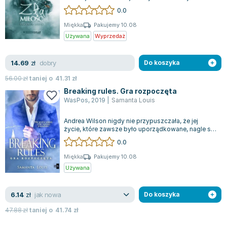
i niszcząca miłość, ale czy nie zas...
0.0
Zygmunt Freud
Agata Passent
Miękka
Pakujemy 10.08
Używana
Wyprzedaż
Michel Moran
Maciej Orłoś
dobry
14.69
Jo Nesbo
zł
Do koszyka
Katarzyna Miller
56.00
zł
taniej o
41.31
zł
Antoine de Saint Exupery
Breaking rules. Gra rozpoczęta
WasPos
,
2019
|
Samanta Louis
Lew Tołstoj
Mark Twain
Andrea Wilson nigdy nie przypuszczała, że jej
Marcin Meller
życie, które zawsze było uporządkowane, nagle się
rozsypie. Po zdradzie ze strony wi...
0.0
Paulina Młynarska
ks. Piotr Pawlukiewicz
Miękka
Pakujemy 10.08
Używana
Jarosław Sokołowski
Piotr Latocha
jak nowa
6.14
Michael Scott
zł
Do koszyka
Piotr Semka
47.88
zł
taniej o
41.74
zł
Jarosław Iwaszkiewicz