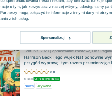
do spersonalizowania treści i reklam, aby oferować funkcje sp
podróży pociągiem, wsiada na pokład Kaliforni
ormacje o tym, jak korzystasz z naszej witryny, udostępniamy p
przemierz...
Partnerzy mogą połączyć te informacje z innymi danymi otrzym
0.0
nia z ich usług.
Pakujemy 10.08
Miękka
Nowa
Spersonalizuj
Z
Morderstwo w Gwieździe Safa
Tekturka
,
2023
|
opracowanie zbiorowe
,
Elisa Pagane
Harrison Beck i jego wujek Nat ponownie wyr
przygód wyprawę, tym razem przemierzając 
afrykański. Ich podr...
0.0
Miękka
Pakujemy dzisiaj
Nowa
Używana