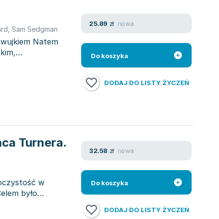
nowa
25.89
zł
ard
,
Sam Sedgman
m wujkiem Natem
kim,
Do koszyka
DODAJ DO LISTY ŻYCZEŃ
aca Turnera.
nowa
32.58
zł
roczystość w
Do koszyka
elem było
DODAJ DO LISTY ŻYCZEŃ