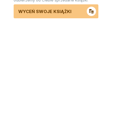
odbierzemy od Ciebie sprzedane książki.
WYCEŃ SWOJE KSIĄŻKI