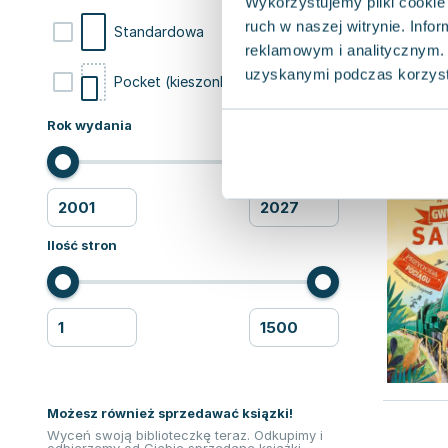
Wykorzystujemy pliki cookie 
ruch w naszej witrynie. Inf
4
Standardowa
reklamowym i analitycznym. 
uzyskanymi podczas korzysta
1
Pocket (kieszonkowa)
Rok wydania
Ilość stron
Możesz również sprzedawać ksiązki!
Wyceń swoją biblioteczkę teraz. Odkupimy i