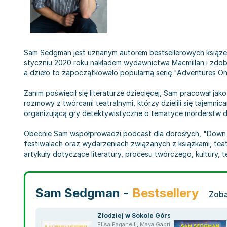
Sam Sedgman jest uznanym autorem bestsellerowych książek.
styczniu 2020 roku nakładem wydawnictwa Macmillan i zdoby
a dzieło to zapoczątkowało popularną serię "Adventures On 
Zanim poświęcił się literaturze dziecięcej, Sam pracował ja
rozmowy z twórcami teatralnymi, którzy dzielili się tajemnic
organizującą gry detektywistyczne o tematyce morderstw d
Obecnie Sam współprowadzi podcast dla dorosłych, "Down th
festiwalach oraz wydarzeniach związanych z książkami, tea
artykuły dotyczące literatury, procesu twórczego, kultury, 
Sam Sedgman -
Bestsellery
Zoba
Złodziej w Sokole Górskim
Elisa Paganelli
,
Maya Gabrielle Leonard
,
Sam S