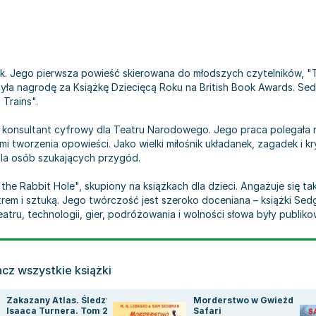
 Jego pierwsza powieść skierowana do młodszych czytelników, "The
ła nagrodę za Książkę Dziecięcą Roku na British Book Awards. Sed
Trains".
ko konsultant cyfrowy dla Teatru Narodowego. Jego praca polegała n
ami tworzenia opowieści. Jako wielki miłośnik układanek, zagadek i 
la osób szukających przygód.
e Rabbit Hole", skupiony na książkach dla dzieci. Angażuje się ta
trem i sztuką. Jego twórczość jest szeroko doceniana – książki S
teatru, technologii, gier, podróżowania i wolności słowa były publ
cz wszystkie książki
Zakazany Atlas. Śledztwa
Morderstwo w Gwieździe
Isaaca Turnera. Tom 2
Safari
edgman