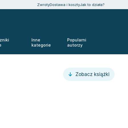
Zwroty
Dostawa i koszty
Jak to działa?
zniki
Inne
Popularni
e
kategorie
autorzy
Zobacz książki