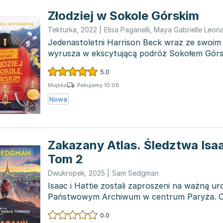
Złodziej w Sokole Górskim
Tekturka
,
2022
|
Elisa Paganelli
,
Maya Gabrielle Leon
Jedenastoletni Harrison Beck wraz ze swoi
wyrusza w ekscytującą podróż Sokołem Górs
majestatycznym pociągiem pa...
5.0
Pakujemy 10.08
Miękka
Nowa
Zakazany Atlas. Śledztwa Isa
Tom 2
Dwukropek
,
2025
|
Sam Sedgman
Isaac i Hattie zostali zaproszeni na ważną u
Państwowym Archiwum w centrum Paryża. C
podziękowanie Międzynaro...
0.0