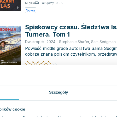
Pakujemy 10.08
Miękka
Nowa
Spiskowcy czasu. Śledztwa I
Turnera. Tom 1
Dwukropek
,
2024
|
Stephanie Shafer
,
Sam Sedgman
Powieść middle grade autorstwa Sama Sedgma
dobrze znana polskim czytelnikom, przedsta
historię pe...
0.0
Pakujemy 10.08
Miękka
Nowa
Szczegóły
Porwanie w Kalifornijskiej Ko
Przygoda w pociągu
 plików cookie
Tekturka
,
2022
|
Maya Gabrielle Leonard
,
Sam Sedg
Harrison Beck, zachęcony perspektywą kolej