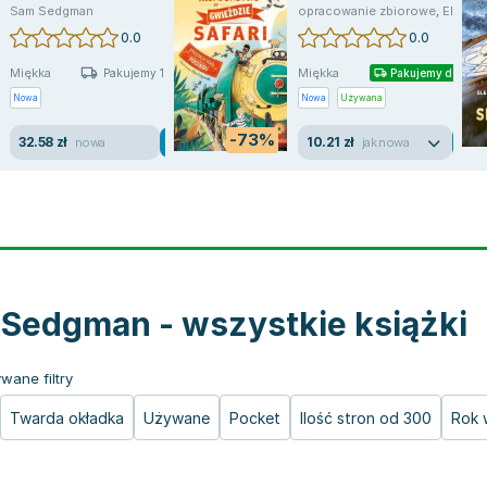
Sam Sedgman
opracowanie zbiorowe
,
Elisa Paganelli
0.0
0.0
Miękka
Miękka
Pakujemy 10.08
Pakujemy dzisiaj
Nowa
Nowa
Używana
-73%
32.58 zł
10.21 zł
nowa
jak nowa
Sedgman - wszystkie książki
wane filtry
Twarda okładka
Używane
Pocket
Ilość stron od 300
Rok 