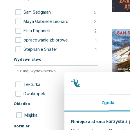
5
Sam Sedgman
3
Maya Gabrielle Leonard
2
Elisa Paganelli
1
opracowanie zbiorowe
1
Stephanie Shafer
Wydawnictwo
3
Tekturka
2
Dwukropek
Zgoda
Okładka
5
Miękka
Niniejsza strona korzysta z
Rozmiar