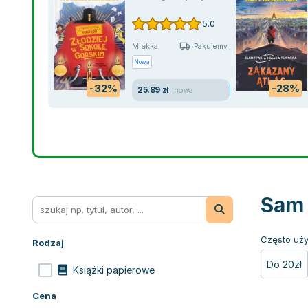
5.0
Miękka
Pakujemy 10.08
Nowa
-32%
-28%
25.89 zł
nowa
Sam 
Często uży
Rodzaj
Do 20zł
Książki papierowe
Cena