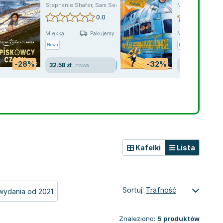
Tom 1
pociągu
,
Maya Gabrielle Leonard
Stephanie Shafer
,
Sam Sedgman
,
Sam Sedgman
Maya Gabrielle 
0.0
Miękka
Miękka
Pakujemy 10.08
Nowa
Nowa
-28%
-32%
32.58 zł
25.89 zł
nowa
nowa
Kafelki
Lista
Sortuj:
Trafność
wydania od 2021
Znaleziono:
5
produktów