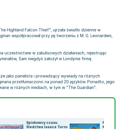
 Highland Falcon Thief", ujrzała światło dzienne w
gman współpracował przy jej tworzeniu z M. G. Leonardem,
a uczestnictwie w zakulisowych działaniach, rejestrując
kryminałów, Sam niegdyś założył w Londynie firmę
kże jako panelista i prowadzący wywiady na różnych
edgmana przetłumaczono na ponad 20 języków. Ponadto, jego
ikowane w różnych mediach, w tym w "The Guardian".
Spiskowcy czasu.
Porwanie w Kal
Śledztwa Isaaca Turnera.
Komecie. Prz