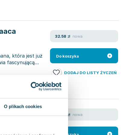
saaca
nowa
32.58
zł
na, która jest już
Do koszyka
wia fascynującą
DODAJ DO LISTY ŻYCZEŃ
O plikach cookies
mecie.
nowa
25.89
zł
man
nej niezapomnianej
Do koszyka