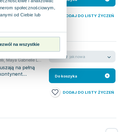
ołecznościowe i analizować
jskiej Komety,
artnerom społecznościowym,
anymi od Ciebie lub
DODAJ DO LISTY ŻYCZEŃ
ezwól na wszystkie
ri
jak nowa
10.21
zł
lli
,
Maya Gabrielle Leonard
,
Sam Sedgman
uszają na pełną
kontynent
Do koszyka
DODAJ DO LISTY ŻYCZEŃ