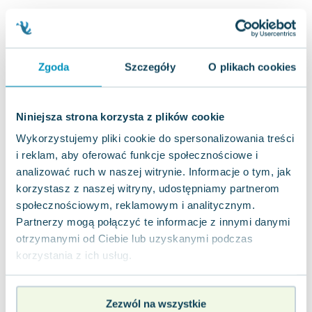
Zygmunt Freud
Agata Passent
Michel Moran
Zgoda
Szczegóły
O plikach cookies
Maciej Orłoś
Jo Nesbo
Katarzyna Miller
Niniejsza strona korzysta z plików cookie
Antoine de Saint Exupery
Wykorzystujemy pliki cookie do spersonalizowania treści
Lew Tołstoj
i reklam, aby oferować funkcje społecznościowe i
Mark Twain
analizować ruch w naszej witrynie. Informacje o tym, jak
Marcin Meller
korzystasz z naszej witryny, udostępniamy partnerom
Paulina Młynarska
społecznościowym, reklamowym i analitycznym.
ks. Piotr Pawlukiewicz
Partnerzy mogą połączyć te informacje z innymi danymi
Jarosław Sokołowski
otrzymanymi od Ciebie lub uzyskanymi podczas
Piotr Latocha
korzystania z ich usług.
Michael Scott
Piotr Semka
Zezwól na wszystkie
Jarosław Iwaszkiewicz