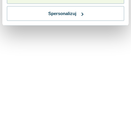
Joseph Murphy
Jan Sztaudynger
Spersonalizuj
Aleksander Puszkin
Oscar Wilde
Małgorzata Ohme
Maddie Ziegler
Leszek Czarnecki
Joanna Racewicz
Maria Seweryn
Janina Zającówna
Eric Helms
Anna Prus (oprac.)
Nela Mała Reporterka
Agnieszka Maciąg
Barbara Wrzesińska
Terry Pratchett
Virginia Woolf