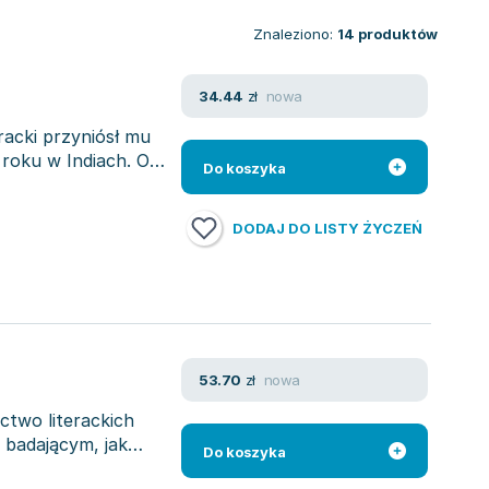
Znaleziono:
14
produktów
nowa
34.44
zł
racki przyniósł mu
roku w Indiach. Od
Do koszyka
DODAJ DO LISTY ŻYCZEŃ
nowa
53.70
zł
ctwo literackich
, badającym, jak
Do koszyka