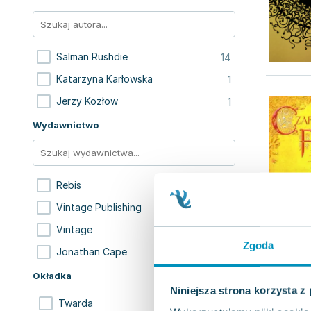
14
Salman Rushdie
1
Katarzyna Karłowska
1
Jerzy Kozłow
Wydawnictwo
11
Rebis
1
Vintage Publishing
1
Vintage
Zgoda
1
Jonathan Cape
Okładka
Niniejsza strona korzysta z
10
Twarda