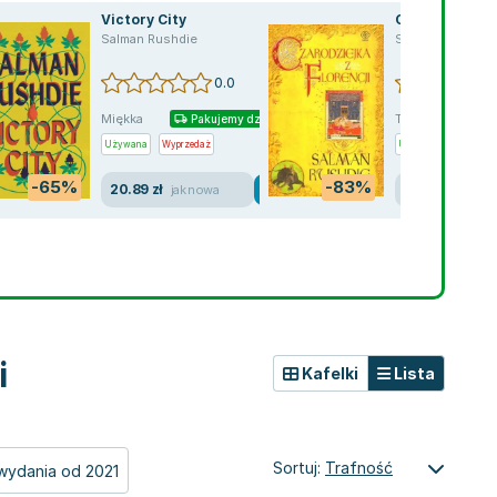
Victory City
Czarodziejka z
Salman Rushdie
Salman Rushdie
0.0
Miękka
Twarda
Pakujemy dzisiaj
Pa
Używana
Wyprzedaż
Używana
Wyprzed
-65%
-83%
20.89 zł
6.63 zł
jak nowa
dobry
i
Kafelki
Lista
Sortuj:
Trafność
wydania od 2021