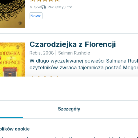
Pakujemy jutro
Miękka
Nowa
Czarodziejka z Florencji
Rebis
,
2008
|
Salman Rushdie
W długo wyczekiwanej powieści Salmana Rus
czytelników zwraca tajemnicza postać Mogor
pojawia się n...
0.0
Twarda
Pakujemy dzisiaj
Używana
Wyprzedaż
Szczegóły
Wstyd
 plików cookie
Rebis
,
2013
|
Salman Rushdie