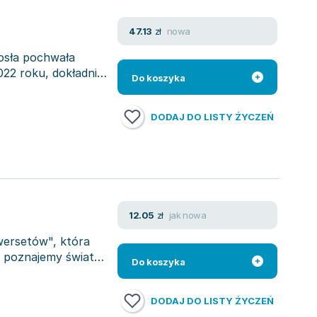
nowa
47.13
zł
iosła pochwała
022 roku, dokładnie
Do koszyka
DODAJ DO LISTY ŻYCZEŃ
jak nowa
12.05
zł
wersetów", która
, poznajemy świat
Do koszyka
DODAJ DO LISTY ŻYCZEŃ