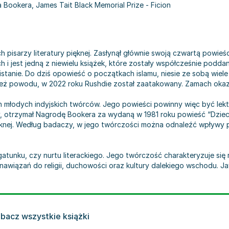
Bookera, James Tait Black Memorial Prize - Ficion
 pisarzy literatury pięknej. Zasłynął głównie swoją czwartą powieś
i jest jedną z niewielu książek, które zostały współcześnie poddan
kistanie. Do dziś opowieść o początkach islamu, niesie ze sobą wiel
 też powodu, w 2022 roku Rushdie został zaatakowany. Zamach okaza
ch młodych indyjskich twórców. Jego powieści powinny więc być le
iany, otrzymał Nagrodę Bookera za wydaną w 1981 roku powieść “Dzi
ięknej. Według badaczy, w jego twórczości można odnaleźć wpływy 
atunku, czy nurtu literackiego. Jego twórczość charakteryzuje się
 nawiązań do religii, duchowości oraz kultury dalekiego wschodu. J
bacz wszystkie książki