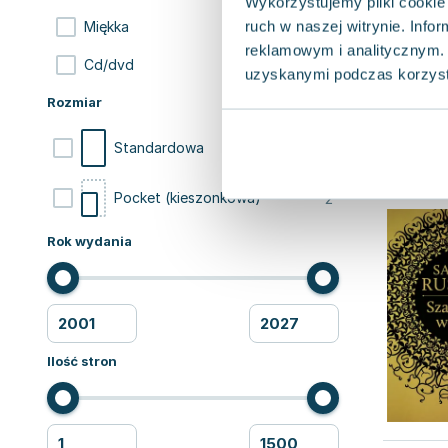
Wykorzystujemy pliki cookie 
ruch w naszej witrynie. Inf
3
Miękka
reklamowym i analitycznym. 
1
Cd/dvd
uzyskanymi podczas korzysta
Rozmiar
12
Standardowa
2
Pocket (kieszonkowa)
Rok wydania
Ilość stron