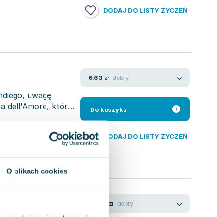
DODAJ DO LISTY ŻYCZEŃ
dobry
6.63
zł
hdiego, uwagę
a dell'Amore, która
Do koszyka
DODAJ DO LISTY ŻYCZEŃ
O plikach cookies
dobry
45.59
zł