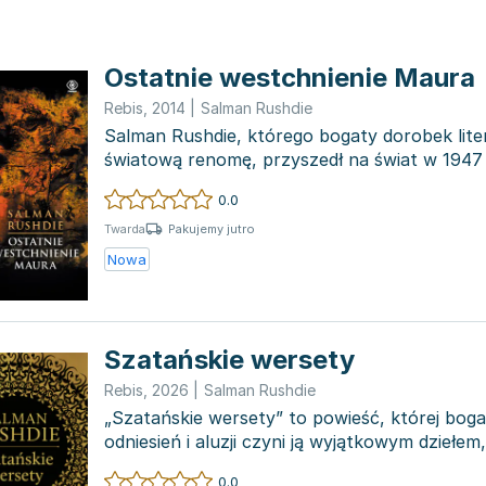
Ostatnie westchnienie Maura
Rebis
,
2014
|
Salman Rushdie
Salman Rushdie, którego bogaty dorobek lite
światową renomę, przyszedł na świat w 1947 
lat mł...
0.0
Pakujemy jutro
Twarda
Nowa
Szatańskie wersety
Rebis
,
2026
|
Salman Rushdie
„Szatańskie wersety” to powieść, której boga
odniesień i aluzji czyni ją wyjątkowym dziełem
nowe i...
0.0