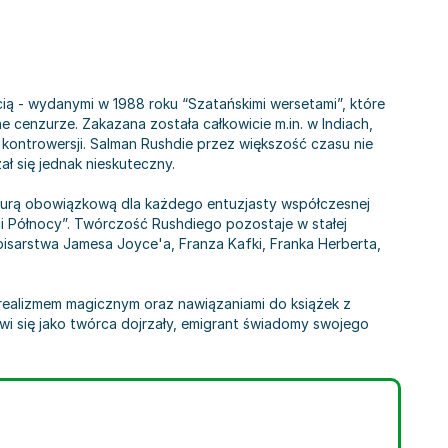
cią - wydanymi w 1988 roku “Szatańskimi wersetami”, które
e cenzurze. Zakazana została całkowicie m.in. w Indiach,
e kontrowersji. Salman Rushdie przez większość czasu nie
ł się jednak nieskuteczny.
kturą obowiązkową dla każdego entuzjasty współczesnej
eci Północy”. Twórczość Rushdiego pozostaje w stałej
pisarstwa Jamesa Joyce'a, Franza Kafki, Franka Herberta,
 realizmem magicznym oraz nawiązaniami do książek z
awi się jako twórca dojrzały, emigrant świadomy swojego