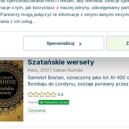
do spersonalizowania treści i reklam, aby oferować funkcje sp
„Wstyd” to porywająca satyra, która wnikliwie
ormacje o tym, jak korzystasz z naszej witryny, udostępniamy p
pakistańskiej dyktatury. Mimo że głównym miej
Partnerzy mogą połączyć te informacje z innymi danymi otrzym
Pakistan, k...
0.0
nia z ich usług.
Twarda
Pakujemy dzisiaj
Używana
Wyprzedaż
Spersonalizuj
Z
Szatańskie wersety
Rebis
,
2013
|
Salman Rushdie
Samolot Bostan, oznaczony jako lot AI-420 
Bombaju do Londynu, zostaje porwany przez 
eksplo...
0.0
Twarda
Pakujemy dzisiaj
Używana