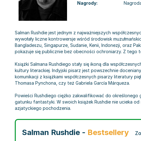
Nagrody:
Nagroda 
Salman Rushdie jest jednym z najważniejszych współczesnych
wywołały liczne kontrowersje wśród środowisk muzułmańskich 
Bangladeszu, Singapurze, Sudanie, Kenii, Indonezji, oraz Pa
pokazuje się publicznie bez obecności ochroniarzy. Z tego
Książki Salmana Rushdiego stały się ikoną dla współczesny
kultury literackiej. Indyjski pisarz jest powszechnie docen
komunikacji z książkami współczesnych pisarzy literatury p
Thomasa Pynchona, czy też Gabriela García Márqueza.
Powieści Rushdiego ciężko zakwalifikować do określonego g
gatunku fantastyki. W swoich książek Rushdie nie ucieka od
azjatyckiego pochodzenia.
Salman Rushdie -
Bestsellery
Zo