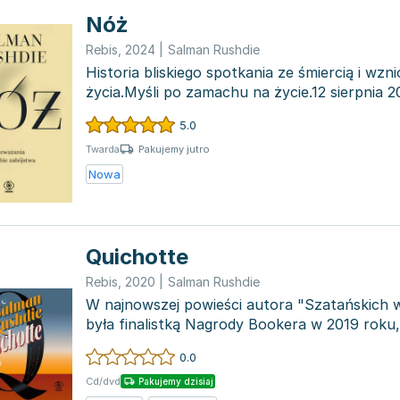
Nóż
Rebis
,
2024
|
Salman Rushdie
Historia bliskiego spotkania ze śmiercią i wzn
życia.Myśli po zamachu na życie.12 sierpnia 2
deka...
5.0
Pakujemy jutro
Twarda
Nowa
Quichotte
Rebis
,
2020
|
Salman Rushdie
W najnowszej powieści autora "Szatańskich 
była finalistką Nagrody Bookera w 2019 roku
wykreowany...
0.0
Cd/dvd
Pakujemy dzisiaj