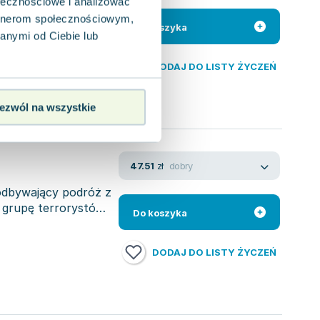
ołecznościowe i analizować
 bada realia
artnerom społecznościowym,
scem akcji jest
Do koszyka
anymi od Ciebie lub
DODAJ DO LISTY ŻYCZEŃ
ezwól na wszystkie
dobry
47.51
zł
odbywający podróż z
grupę terrorystów i
Do koszyka
DODAJ DO LISTY ŻYCZEŃ