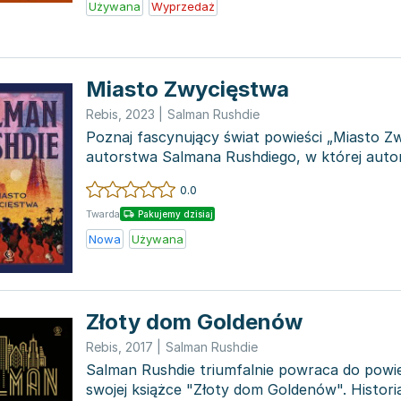
Używana
Wyprzedaż
Miasto Zwycięstwa
Rebis
,
2023
|
Salman Rushdie
Poznaj fascynujący świat powieści „Miasto Z
autorstwa Salmana Rushdiego, w której autor
niezwykłej wyo...
0.0
Twarda
Pakujemy dzisiaj
Nowa
Używana
Złoty dom Goldenów
Rebis
,
2017
|
Salman Rushdie
Salman Rushdie triumfalnie powraca do powieś
swojej książce "Złoty dom Goldenów". Histori