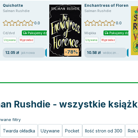
Quichotte
Enchantress of Florence
Salman Rushdie
Salman Rushdie
0.0
0.0
Cd/dvd
Miękka
Pakujemy dzisiaj
Pakujemy dzisiaj
Używana
Wyprzedaż
Używana
Wyprzedaż
-78%
12.05 zł
10.58 zł
jak nowa
widoczne ślady używania
an Rushdie - wszystkie książk
wane filtry
Twarda okładka
Używane
Pocket
Ilość stron od 300
Rok 