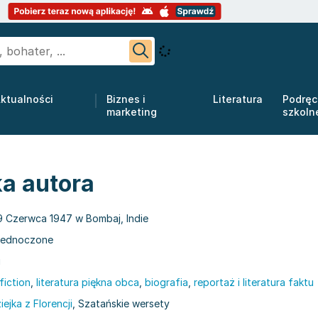
ktualności
Biznes i
Literatura
Podręc
marketing
szkoln
a autora
9 Czerwca 1947 w Bombaj, Indie
jednoczone
i
fiction
,
literatura piękna obca
,
biografia
,
reportaż i literatura faktu
ejka z Florencji
, Szatańskie wersety