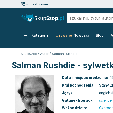
Kontakt z nami
Kategorie
Używane
Nowości
Blog
A
SkupSzop
/
Autor
/
Salman Rushdie
Salman Rushdie - sylwetk
Data i miejsce urodzenia:
1
Kraj pochodzenia:
Stany Z
Język:
angielsk
Gatunek literacki:
science 
Ważne dzieła:
Czarodzi