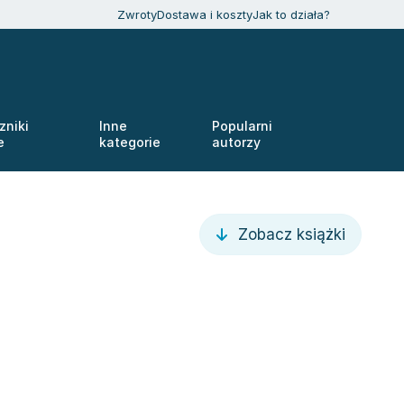
Zwroty
Dostawa i koszty
Jak to działa?
zniki
Inne
Popularni
e
kategorie
autorzy
Zobacz książki