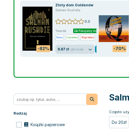
Złoty dom Goldenów
Salman Rushdie
0.0
Twarda
Pakujemy dzisiaj
Nowa
Używana
Wyprzedaż
-82%
-70%
8.87 zł
jak nowa
Salm
Często uży
Rodzaj
Do 20zł
Książki papierowe