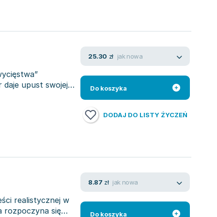
jak nowa
25.30
zł
wycięstwa”
 daje upust swojej
Do koszyka
DODAJ DO LISTY ŻYCZEŃ
jak nowa
8.87
zł
ci realistycznej w
a rozpoczyna się
Do koszyka