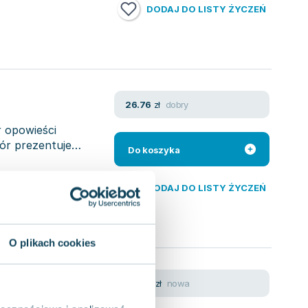
DODAJ DO LISTY ŻYCZEŃ
dobry
26.76
zł
r opowieści
ór prezentuje
Do koszyka
DODAJ DO LISTY ŻYCZEŃ
O plikach cookies
te
nowa
28.04
zł