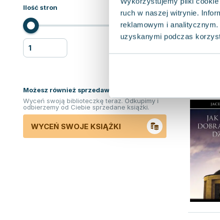
Wykorzystujemy pliki cookie 
Ilość stron
ruch w naszej witrynie. Inf
reklamowym i analitycznym. 
uzyskanymi podczas korzysta
Możesz również sprzedawać ksiązki!
Wyceń swoją biblioteczkę teraz. Odkupimy i
odbierzemy od Ciebie sprzedane książki.
WYCEŃ SWOJE KSIĄŻKI