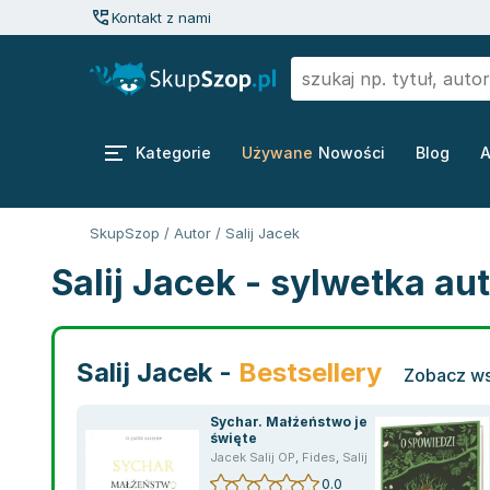
Kontakt z nami
Kategorie
Używane
Nowości
Blog
A
SkupSzop
/
Autor
/
Salij Jacek
Salij Jacek - sylwetka au
Salij Jacek -
Bestsellery
Zobacz ws
Sychar. Małżeństwo jest
święte
Jacek Salij OP
,
Fides
,
Salij Jacek
0.0