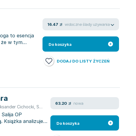
widoczne ślady używania
16.47
zł
oga to esencja
, że w tym
Do koszyka
DODAJ DO LISTY ŻYCZEŃ
ara
nowa
63.20
zł
ksander Cichocki
,
Salij Jacek
 Salija OP
ą. Książka analizuje
Do koszyka