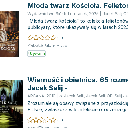
Młoda twarz Kościoła. Felieto
Wydawnictwo Sióstr Loretanek
,
2025
|
Jacek Salij O
„Młoda twarz Kościoła” to kolekcja felieton
publicysty, które ukazywały się w latach 202
«Opoka». Auto...
0.0
Pakujemy jutro
Miękka
Używana
Wierność i obietnica. 65 rozm
Jacek Salij -
ARCANA
,
2010
|
o. Jacek Salij
,
Jacek Salij OP
,
Salij J
Zrozumiałe są obawy związane z przyszłością
Polsce, zwłaszcza w kontekście otoczenia go
laicyzującą się Europę. W...
0.0
Pakujemy jutro
Miękka