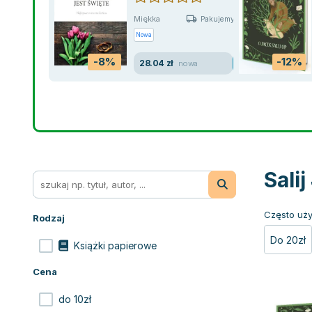
Miękka
Pakujemy jutro
Nowa
-8%
-12%
28.04 zł
nowa
Sali
Często uży
Rodzaj
Do 20zł
Książki papierowe
Cena
do 10zł