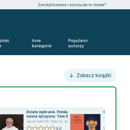
Zwroty
Dostawa i koszty
Jak to działa?
zniki
Inne
Popularni
e
kategorie
autorzy
Zobacz książki
Dzieła wybrane. Polska –
Our Faith
nasza ojczyzna. Tom 5
Jacek Salij OP
,
S
Jacek Salij OP
,
Salij Op Jacek
,
Salij Jacek
0.0