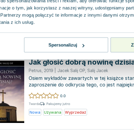
Sychar to historyczne miasteczko w regionie 
do spersonalizowania treści i reklam, aby oferować funkcje sp
wydarzyło się niezwykłe spotkanie przy stud
ormacje o tym, jak korzystasz z naszej witryny, udostępniamy p
Chrystus rozm...
Partnerzy mogą połączyć te informacje z innymi danymi otrzym
0.0
nia z ich usług.
Pakujemy jutro
Miękka
Nowa
Spersonalizuj
Z
Jak głosić dobrą nowinę dzisia
Petrus
,
2019
|
Jacek Salij OP
,
Salij Jacek
Osiem wykładów zawartych w tej książce sta
zaproszenie do odkrycia tego, co jest najpiękn
w chrz...
0.0
Pakujemy jutro
Twarda
Nowa
Używana
Wyprzedaż