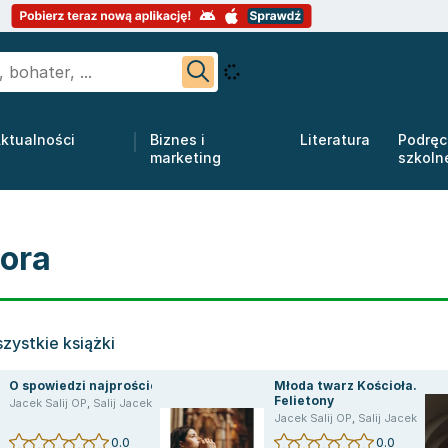
ktualności
Biznes i
Literatura
Podręc
marketing
szkoln
tora
zystkie książki
O spowiedzi najprościej
Młoda twarz Kościoła.
Felietony
Jacek Salij OP
,
Salij Jacek
Jacek Salij OP
,
Salij Jacek
0.0
0.0