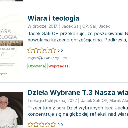
Wiara i teologia
W drodze
,
2017
|
Jacek Salij OP
,
Salij Jacek
Jacek Salij OP przekonuje, że poszukiwanie B
powołania każdego chrześcijanina. Podkreśla
poszukiwaniu kluc...
0.0
Pakujemy jutro
Miękka
Używana
Wyprzedaż
Dzieła Wybrane T.3 Nasza wi
Teologia Polityczna
,
2022
|
Jacek Salij OP
,
Marek Ale
Trzeci tom z serii Dzieł wybranych ojca Jacka
koncentruje się na głębokiej refleksji nad wiar
różne...
0.0