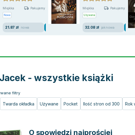
Miękka
Miękka
Pakujemy jutro
Pakujemy jutro
Nowa
Używana
21.87 zł
32.08 zł
nowa
jak nowa
j Jacek - wszystkie książki
wane filtry
Twarda okładka
Używane
Pocket
Ilość stron od 300
Rok 
O spowiedzi najprościej