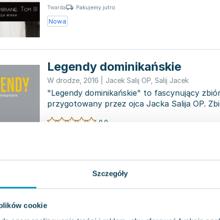
Pakujemy jutro
Twarda
Nowa
Legendy dominikańskie
W drodze
,
2016
|
Jacek Salij OP
,
Salij Jacek
"Legendy dominikańskie" to fascynujący zbió
przygotowany przez ojca Jacka Salija OP. Zbi
zarówno przejmują...
0.0
Pakujemy jutro
Twarda
Używana
Wyprzedaż
Szczegóły
Sychar. Małżeństwo jest świę
 plików cookie
Fides
,
2019
|
Jacek Salij OP
,
Fides
,
Salij Jacek