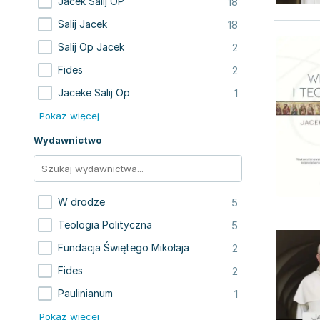
18
Jacek Salij OP
18
Salij Jacek
2
Salij Op Jacek
2
Fides
1
Jaceke Salij Op
Pokaż więcej
Wydawnictwo
5
W drodze
5
Teologia Polityczna
2
Fundacja Świętego Mikołaja
2
Fides
1
Paulinianum
Pokaż więcej