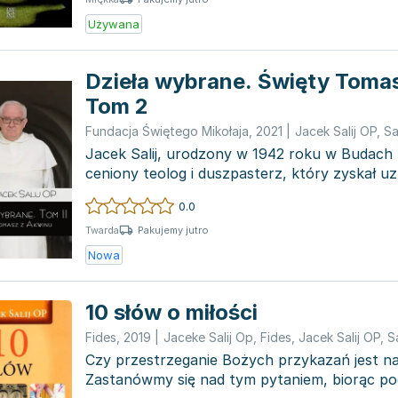
Używana
Dzieła wybrane. Święty Toma
Tom 2
Fundacja Świętego Mikołaja
,
2021
|
Jacek Salij OP
,
Sa
Jacek Salij, urodzony w 1942 roku w Budach 
ceniony teolog i duszpasterz, który zyskał uz
licznym...
0.0
Pakujemy jutro
Twarda
Nowa
10 słów o miłości
Fides
,
2019
|
Jaceke Salij Op
,
Fides
,
Jacek Salij OP
,
S
Czy przestrzeganie Bożych przykazań jest 
Zastanówmy się nad tym pytaniem, biorąc po