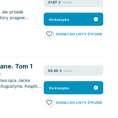
nowa
21.87
zł
 ale przede
tóry pragnie
Do koszyka
DODAJ DO LISTY ŻYCZEŃ
ane. Tom 1
nowa
55.20
zł
k
stwa ojca Jacka
o Augustyna. Książka
Do koszyka
DODAJ DO LISTY ŻYCZEŃ