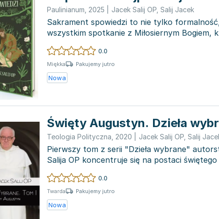
Paulinianum
,
2025
|
Jacek Salij OP
,
Salij Jacek
Sakrament spowiedzi to nie tylko formalność,
wszystkim spotkanie z Miłosiernym Bogiem, k
przemiany ludzkich...
0.0
Pakujemy jutro
Miękka
Nowa
Święty Augustyn. Dzieła wybr
Teologia Polityczna
,
2020
|
Jacek Salij OP
,
Salij Jace
Pierwszy tom z serii "Dzieła wybrane" autor
Salija OP koncentruje się na postaci święteg
ta zaw...
0.0
Pakujemy jutro
Twarda
Nowa