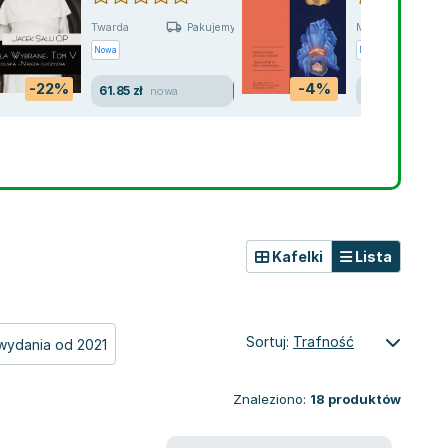
Twarda
Miękka
Pakujemy jutro
Nowa
Nowa
-22%
-4%
61.85 zł
120.00 zł
nowa
now
Kafelki
Lista
Sortuj:
Trafność
wydania od 2021
Znaleziono:
18
produktów