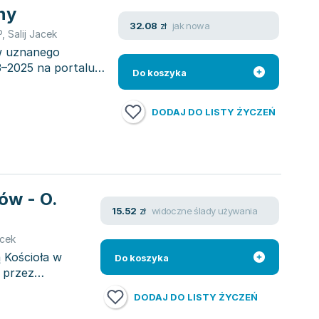
ny
jak nowa
32.08
zł
P
,
Salij Jacek
ów uznanego
3–2025 na portalu
Do koszyka
DODAJ DO LISTY ŻYCZEŃ
ów - O.
widoczne ślady używania
15.52
zł
acek
 Kościoła w
Do koszyka
 przez
DODAJ DO LISTY ŻYCZEŃ