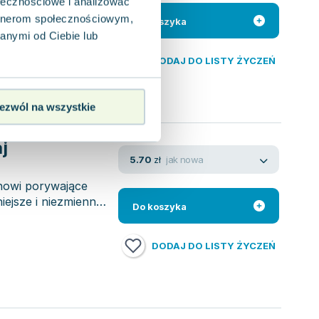
Samarii, gdzie
ołecznościowe i analizować
ni Jakuba. Tam
artnerom społecznościowym,
Do koszyka
anymi od Ciebie lub
DODAJ DO LISTY ŻYCZEŃ
ezwól na wszystkie
j
jak nowa
5.70
zł
nowi porywające
iejsze i niezmienne
Do koszyka
DODAJ DO LISTY ŻYCZEŃ