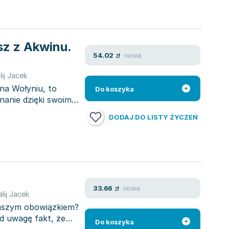
sz z Akwinu.
nowa
54.02
zł
lij Jacek
na Wołyniu, to
Do koszyka
nanie dzięki swoim
DODAJ DO LISTY ŻYCZEŃ
nowa
33.66
zł
alij Jacek
naszym obowiązkiem?
d uwagę fakt, że
Do koszyka